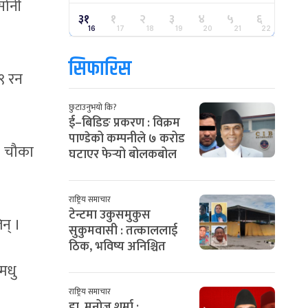
सोनी
३१
१
२
३
४
५
६
16
17
18
19
20
21
22
सिफारिस
९ रन
छुटाउनुभयो कि?
ई–बिडिङ प्रकरण : विक्रम
पाण्डेको कम्पनीले ७ करोड
४ चौका
घटाएर फेर्‍यो बोलकबोल
राष्ट्रिय समाचार
टेन्टमा उकुसमुकुस
न् ।
सुकुमवासी : तत्काललाई
ठिक, भविष्य अनिश्चित
मधु
राष्ट्रिय समाचार
डा. मनोज शर्मा :