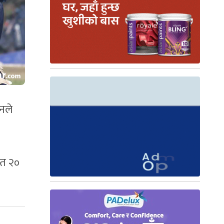
रनले
ित २०