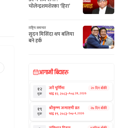
चोलेन्द्रशमशेरका ‘हिरा’
राष्ट्रिय समाचार
सुदन मिसिंदा थप बलिया
बने हर्क
आगामी बिदाहरु
जनै पूर्णिमा
२० दिन बाँकी
१२
-
भाद्र १२, २०८३
Aug 28, 2026
शुक्र
श्रीकृष्ण जन्माष्टमी व्रत
२७ दिन बाँकी
१९
-
भाद्र १९, २०८३
Sep 4, 2026
शुक्र
संविधान दिवस