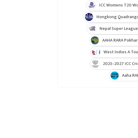
ICC Womens T20 Worl
Hongkong Quadrangul
Nepal Super League
AAHA RARA Pokhar
West Indies A Tou
2023–2027 ICC Cri
Aaha RA