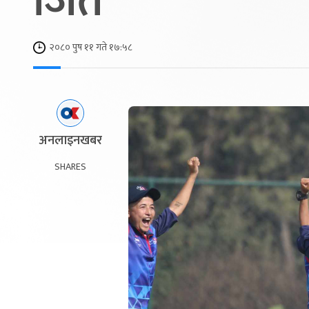
जित
२०८० पुष ११ गते १७:५८
अनलाइनखबर
SHARES