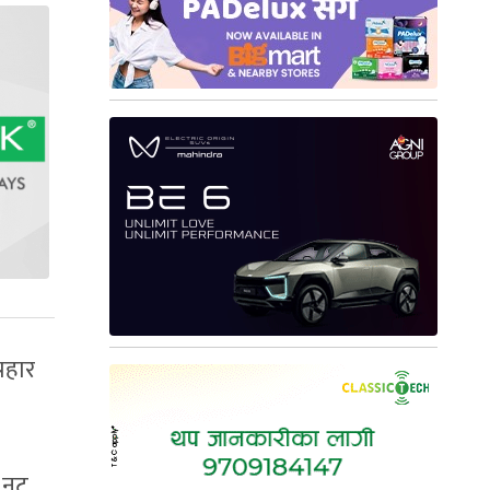
रहार
ा नट