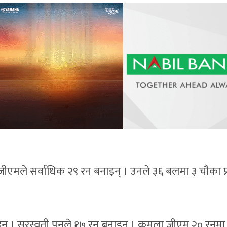
जीएमले सर्वाधिक २९ रन बनाइन् । उनले ३६ बलमा ३ चौका प्
इन् । सरस्वती पुनले १७ रन बनाइन् । कमला जीएम २० रनम