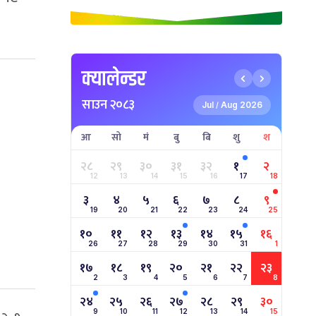
क्यालेन्डर
साउन २०८३
Jul
Aug 2026
/
आ
सो
मं
बु
बि
शु
श
२८
२९
३०
३१
३२
१
२
12
13
14
15
16
17
18
३
४
५
६
७
८
९
19
20
21
22
23
24
25
१०
११
१२
१३
१४
१५
१६
26
27
28
29
30
31
1
१७
१८
१९
२०
२१
२२
२३
2
3
4
5
6
7
8
२४
२५
२६
२७
२८
२९
३०
9
10
11
12
13
14
15