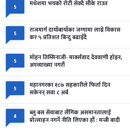
मधेशमा भयको रोटी सेक्दै सीके राउत
५
राजमार्ग दायाँबायाँका जग्गामा लाग्ने विकास
५
कर ५ प्रतिशत बिन्दु बढाइँदै
मोहन तिम्सिनाजी- मार्क्सवाद देववाणी होइन,
५
अपव्याख्या नगरौं
महानगरका १८७ सहकारीले फिर्ता दिन
५
सकेनन् सवा ८ अर्ब
ब्लु बस सेवाबाट लैंगिक असमानतालाई
४
प्रोत्साहन नगर्ने नीति लिएका हौं : मन्त्री बादी