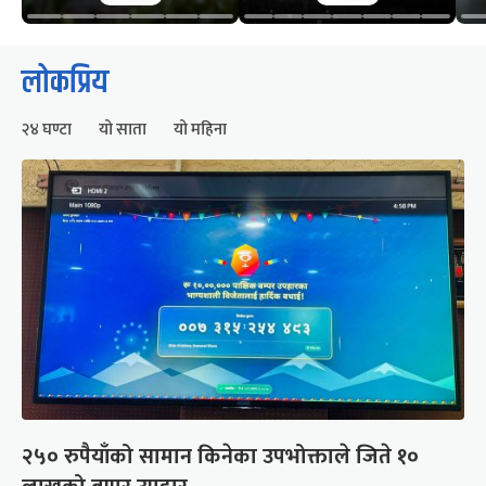
लोकप्रिय
२४ घण्टा
यो साता
यो महिना
२५० रुपैयाँको सामान किनेका उपभोक्ताले जिते १०