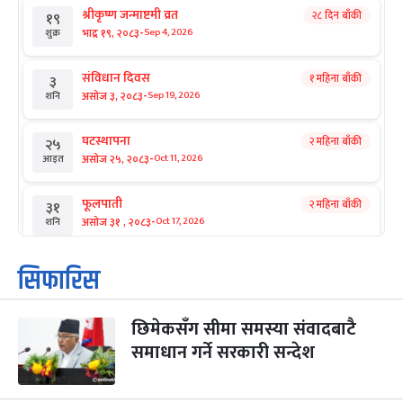
श्रीकृष्ण जन्माष्टमी व्रत
२८ दिन बाँकी
१९
-
भाद्र १९, २०८३
Sep 4, 2026
शुक्र
संविधान दिवस
१ महिना बाँकी
३
-
असोज ३, २०८३
Sep 19, 2026
शनि
घटस्थापना
२ महिना बाँकी
२५
-
असोज २५, २०८३
Oct 11, 2026
आइत
फूलपाती
२ महिना बाँकी
३१
-
असोज ३१ , २०८३
Oct 17, 2026
शनि
कार्तिक सङ्क्रान्ति
२ महिना बाँकी
१
सिफारिस
-
कार्तिक १, २०८३
Oct 18, 2026
आइत
छिमेकसँग सीमा समस्या संवादबाटै
महानवमी
२ महिना बाँकी
३
-
समाधान गर्ने सरकारी सन्देश
कार्तिक ३, २०८३
Oct 20, 2026
मंगल
विजयादशमी
२ महिना बाँकी
४