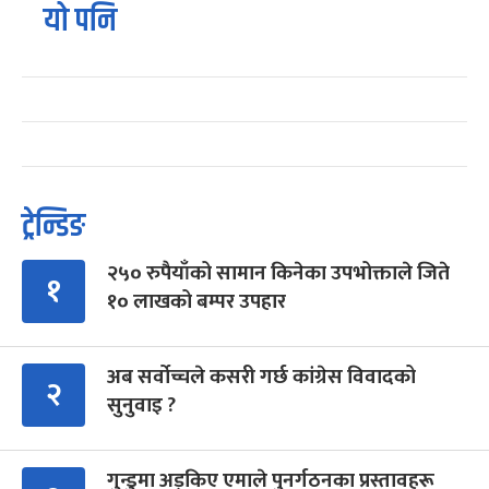
यो पनि
ट्रेन्डिङ
२५० रुपैयाँको सामान किनेका उपभोक्ताले जिते
१
१० लाखको बम्पर उपहार
अब सर्वोच्चले कसरी गर्छ कांग्रेस विवादको
२
सुनुवाइ ?
गुन्डुमा अड्किए एमाले पुनर्गठनका प्रस्तावहरू