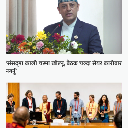
‘संसद्‍मा कालो चस्मा खोल्नू, बैठक चल्दा सेयर कारोबार
नगर्नू’