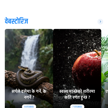
वेबस्टोरिज
सर्पले डसेमा के गर्ने, के
स्वस्थ मान्छेको शरीरमा
ए
नगर्ने ?
कति रगत हुन्छ ?
6
STORIES
7
STORIES