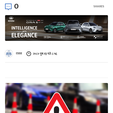
0
SHARES
रासस
२०८० पुष १३ गते ८:५६