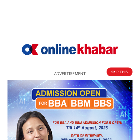
94%
0%
0%
4%
खुसी
दुःखी
अचम्मित
उत्साहित
2%
SKIP THIS
ADVERTISEMENT
आक्रोशित
प्रतिक्रिया
भर्खरै
पुराना
लोकप्रिय