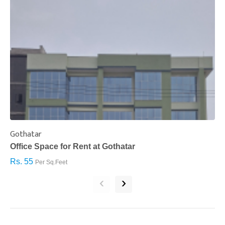
Gothatar
S
Office Space for Rent at Gothatar
H
Rs. 55
R
Per Sq.Feet
‹
›