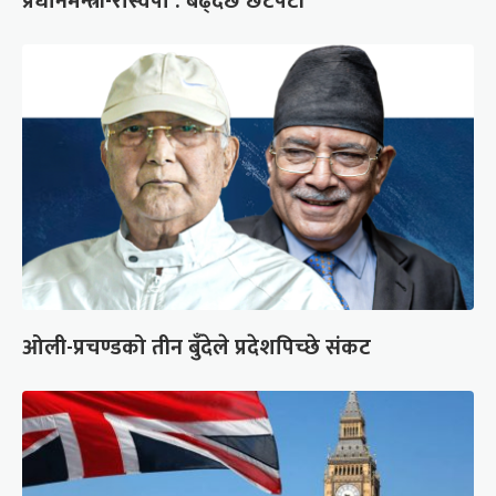
प्रधानमन्त्री-रास्वपा : बढ्दैछ छटपटी
ओली-प्रचण्डको तीन बुँदेले प्रदेशपिच्छे संकट