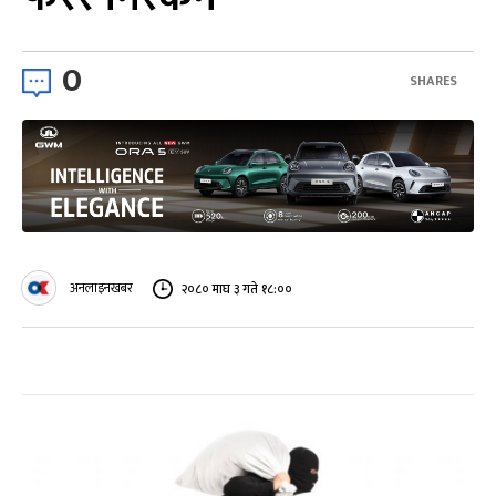
0
SHARES
अनलाइनखबर
२०८० माघ ३ गते १८:००