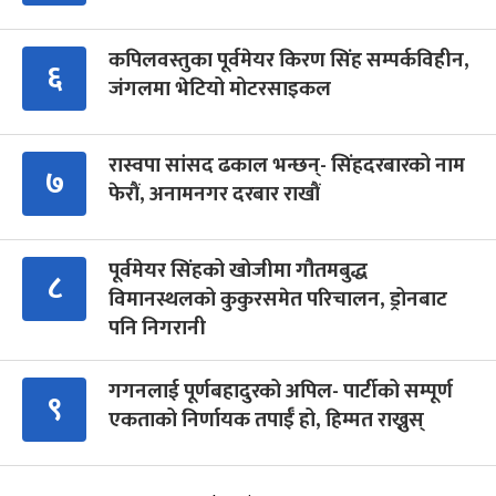
कपिलवस्तुका पूर्वमेयर किरण सिंह सम्पर्कविहीन,
६
जंगलमा भेटियो मोटरसाइकल
रास्वपा सांसद ढकाल भन्छन्- सिंहदरबारको नाम
७
फेरौं, अनामनगर दरबार राखौं
पूर्वमेयर सिंहको खोजीमा गौतमबुद्ध
८
विमानस्थलको कुकुरसमेत परिचालन, ड्रोनबाट
पनि निगरानी
गगनलाई पूर्णबहादुरको अपिल- पार्टीको सम्पूर्ण
९
एकताको निर्णायक तपाईँ हो, हिम्मत राख्नुस्