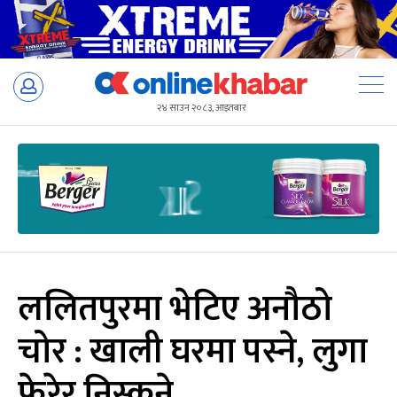
Skip
to
२४ साउन २०८३, आइतबार
content
ललितपुरमा भेटिए अनौठो
चोर : खाली घरमा पस्ने, लुगा
फेरेर निस्कने