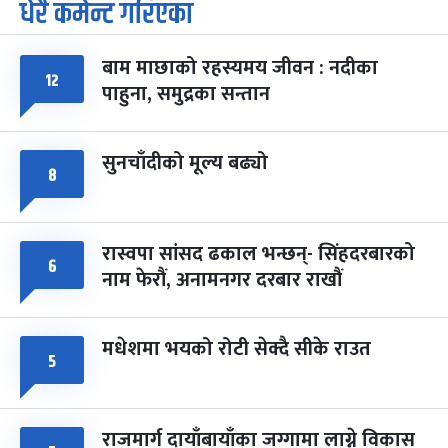
धेरै कमेन्ट गरिएका
पूर्णिमा व्रत
७ महिना बाँकी
७
-
चैत्र ७, २०८३
Mar 21, 2027
आइत
बाम माछाको रहस्यमय जीवन : नदीका
फागुपूर्णिमा
७ महिना बाँकी
८
१२
पाहुना, समुद्रका सन्तान
-
चैत्र ८, २०८३
Mar 22, 2027
सोम
सुनचाँदीको मूल्य बढ्यो
८
रास्वपा सांसद ढकाल भन्छन्- सिंहदरबारको
६
नाम फेरौं, अनामनगर दरबार राखौं
मधेशमा भयको रोटी सेक्दै सीके राउत
५
राजमार्ग दायाँबायाँका जग्गामा लाग्ने विकास