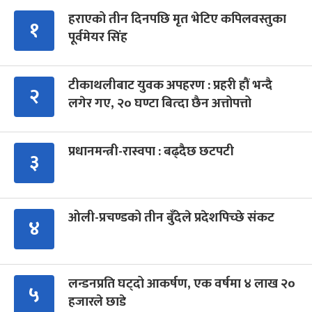
हराएको तीन दिनपछि मृत भेटिए कपिलवस्तुका
१
पूर्वमेयर सिंह
टीकाथलीबाट युवक अपहरण : प्रहरी हौं भन्दै
२
लगेर गए, २० घण्टा बित्दा छैन अत्तोपत्तो
प्रधानमन्त्री-रास्वपा : बढ्दैछ छटपटी
३
ओली-प्रचण्डको तीन बुँदेले प्रदेशपिच्छे संकट
४
लन्डनप्रति घट्दो आकर्षण, एक वर्षमा ४ लाख २०
५
हजारले छाडे