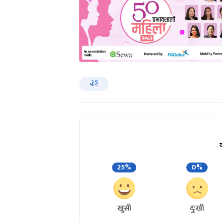
चोरी
25%
0%
खुसी
दुःखी