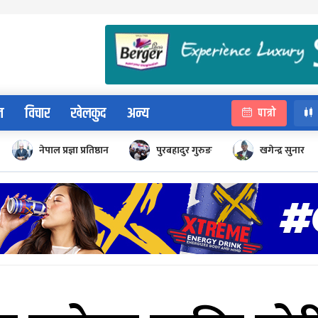
न
विचार
खेलकुद
अन्य
पात्रो
नेपाल प्रज्ञा प्रतिष्ठान
पुरबहादुर गुरुङ
खगेन्द्र सुनार