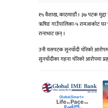
१५ वैशाख, काठमाडौं । ३७ पटक मुद्दा चल
ऋषिङ गाउँपालिका-५ रामजाकोट घर भ
रानाभाट छन् ।
उनी यसपटक सुनचाँदी चोरेको आरोपमा
सुनचाँदीका गहना चोरेको आरोपमा प्रह