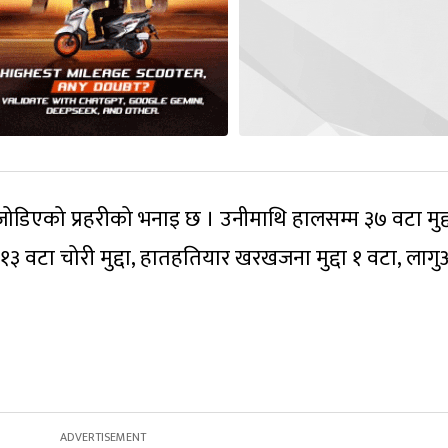
डिएको प्रहरीको भनाइ छ । उनीमाथि हालसम्म ३७ वटा मुद्दा
, १३ वटा चोरी मुद्दा, हातहतियार खरखजना मुद्दा १ वटा, ला