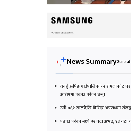
News Summary
Generate
तनहुँ ऋषिङ गाउँपालिका-५ रामजाकोट घर 
आरोपमा पक्राउ परेका छन्।
उनी ०६१ सालदेखि विभिन्न अपराधमा संलग्न 
पक्राउ परेका मध्ये २२ वटा अभद्र, १३ वट