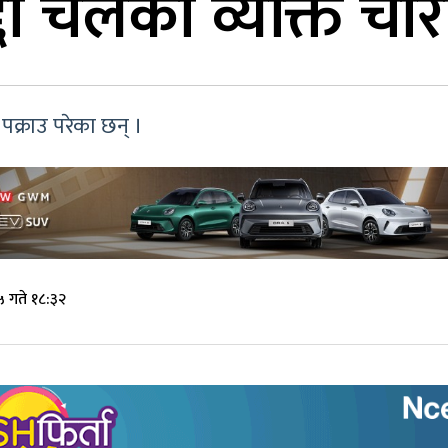
दा चलेका व्यक्ति चो
पक्राउ परेका छन् ।
 गते १८:३२