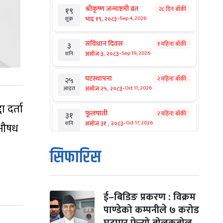
श्रीकृष्ण जन्माष्टमी व्रत
२८ दिन बाँकी
१९
-
भाद्र १९, २०८३
Sep 4, 2026
शुक्र
संविधान दिवस
१ महिना बाँकी
३
-
असोज ३, २०८३
Sep 19, 2026
शनि
घटस्थापना
२ महिना बाँकी
२५
-
असोज २५, २०८३
Oct 11, 2026
आइत
 दर्ता
फूलपाती
२ महिना बाँकी
३१
-
असोज ३१ , २०८३
Oct 17, 2026
शनि
गुऔषध
कार्तिक सङ्क्रान्ति
२ महिना बाँकी
१
सिफारिस
-
कार्तिक १, २०८३
Oct 18, 2026
आइत
महानवमी
२ महिना बाँकी
३
-
कार्तिक ३, २०८३
Oct 20, 2026
मंगल
ई–बिडिङ प्रकरण : विक्रम
पाण्डेको कम्पनीले ७ करोड
विजयादशमी
२ महिना बाँकी
४