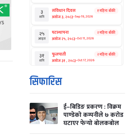
संविधान दिवस
१ महिना बाँकी
३
-
असोज ३, २०८३
Sep 19, 2026
शनि
घटस्थापना
२ महिना बाँकी
२५
-
असोज २५, २०८३
Oct 11, 2026
आइत
फूलपाती
२ महिना बाँकी
३१
-
असोज ३१ , २०८३
Oct 17, 2026
शनि
कार्तिक सङ्क्रान्ति
२ महिना बाँकी
१
सिफारिस
-
कार्तिक १, २०८३
Oct 18, 2026
आइत
महानवमी
२ महिना बाँकी
३
-
कार्तिक ३, २०८३
Oct 20, 2026
मंगल
ई–बिडिङ प्रकरण : विक्रम
पाण्डेको कम्पनीले ७ करोड
विजयादशमी
२ महिना बाँकी
४
घटाएर फेर्‍यो बोलकबोल
-
कार्तिक ४, २०८३
Oct 21, 2026
बुध