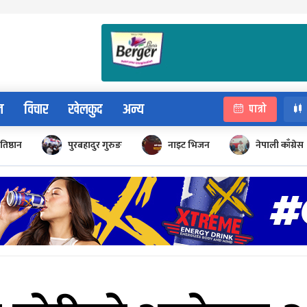
न
विचार
खेलकुद
अन्य
पात्रो
रतिष्ठान
पुरबहादुर गुरुङ
नाइट भिजन
नेपाली काँग्रेस