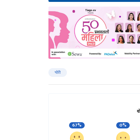
चोरी
य
67%
0%