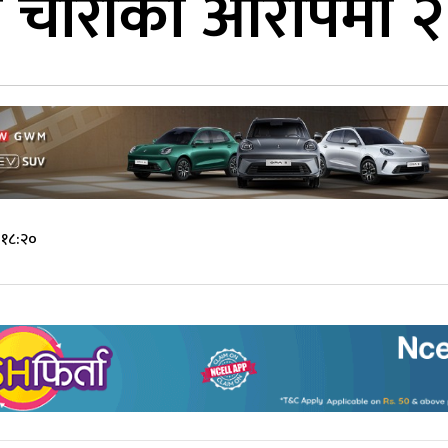
 चोरीको आरोपमा २ 
 १८:२०