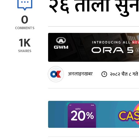
२६ तोला सुन
0
COMMENTS
1K
SHARES
अनलाइनखबर
२०८२ चैत ८ गते