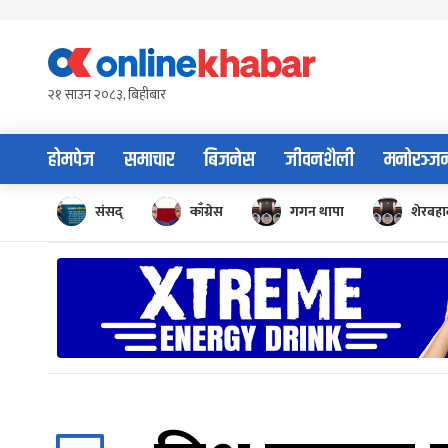
Skip
to
content
२१ साउन २०८३, बिहीबार
होमपेज
समाचार
बिजनेस
जीवनशैली
मनोरञ्ज
संसद्
काँग्रेस
गगन थापा
शेरबहाद