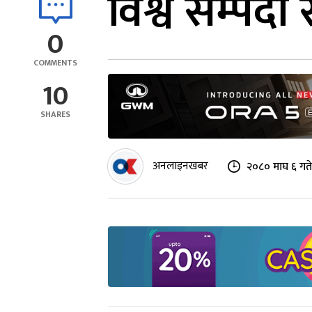
विश्व सम्पदा
0
COMMENTS
10
SHARES
अनलाइनखबर
२०८० माघ ६ गते