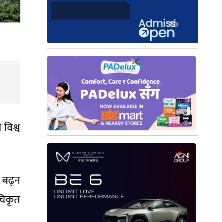
विश्व
 बढ्न
चिकृत