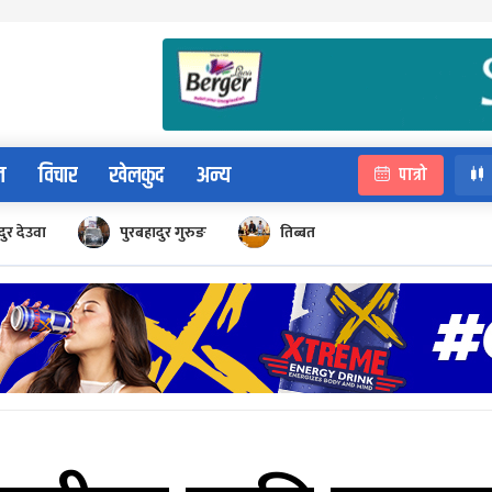
न
विचार
खेलकुद
अन्य
पात्रो
ुर देउवा
पुरबहादुर गुरुङ
तिब्बत