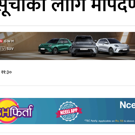
 सूचीका लागि मापदण्ड
 ११:३०