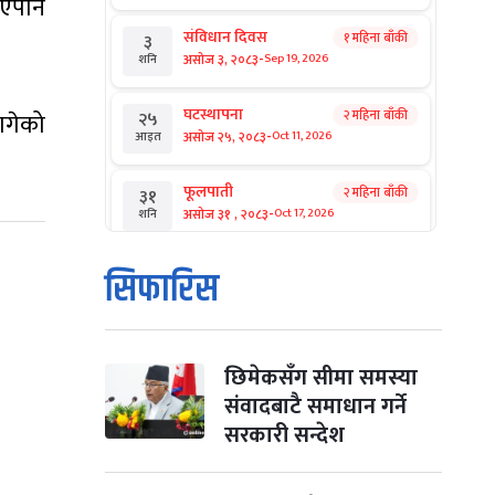
भएपनि
संविधान दिवस
१ महिना बाँकी
३
-
असोज ३, २०८३
Sep 19, 2026
शनि
घटस्थापना
२ महिना बाँकी
ागेको
२५
-
असोज २५, २०८३
Oct 11, 2026
आइत
फूलपाती
२ महिना बाँकी
३१
-
असोज ३१ , २०८३
Oct 17, 2026
शनि
कार्तिक सङ्क्रान्ति
२ महिना बाँकी
१
सिफारिस
-
कार्तिक १, २०८३
Oct 18, 2026
आइत
महानवमी
२ महिना बाँकी
३
-
कार्तिक ३, २०८३
Oct 20, 2026
मंगल
छिमेकसँग सीमा समस्या
संवादबाटै समाधान गर्ने
विजयादशमी
२ महिना बाँकी
४
सरकारी सन्देश
-
कार्तिक ४, २०८३
Oct 21, 2026
बुध