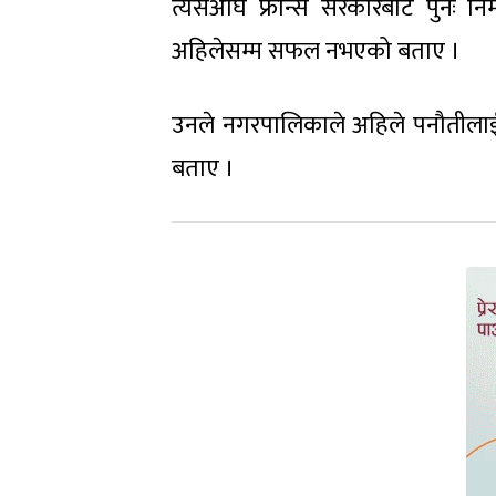
त्यसअघि फ्रान्स सरकारबाट पुनः नि
अहिलेसम्म सफल नभएको बताए ।
उनले नगरपालिकाले अहिले पनौतीलाई 
बताए ।