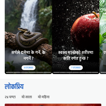
सर्पले डसेमा के गर्ने, के
स्वस्थ मान्छेको शरीरमा
ए
नगर्ने ?
कति रगत हुन्छ ?
6
STORIES
7
STORIES
लोकप्रिय
२४ घण्टा
यो साता
यो महिना