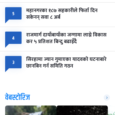
महानगरका १८७ सहकारीले फिर्ता दिन
५
सकेनन् सवा ८ अर्ब
राजमार्ग दायाँबायाँका जग्गामा लाग्ने विकास
४
कर ५ प्रतिशत बिन्दु बढाइँदै
सिरहामा ज्यान गुमाएका यादवको घटनाबारे
३
छानबिन गर्न समिति गठन
वेबस्टोरिज