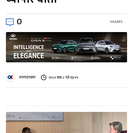
0
SHARES
अनलाइनखबर
२०८० माघ ८ गते १३:०५