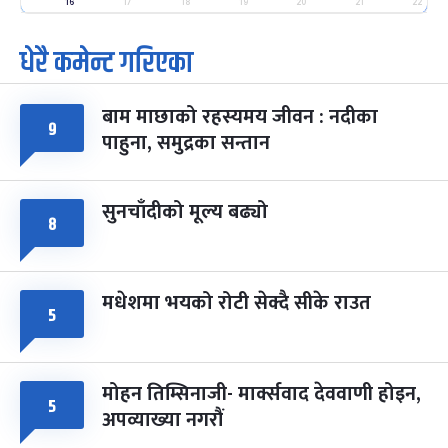
-
फाल्गुन २५, २०८३
Mar 9, 2027
मंगल
16
17
18
19
20
21
22
धेरै कमेन्ट गरिएका
पूर्णिमा व्रत
७ महिना बाँकी
७
-
चैत्र ७, २०८३
Mar 21, 2027
आइत
बाम माछाको रहस्यमय जीवन : नदीका
फागुपूर्णिमा
९
७ महिना बाँकी
८
पाहुना, समुद्रका सन्तान
-
चैत्र ८, २०८३
Mar 22, 2027
सोम
सुनचाँदीको मूल्य बढ्यो
८
मधेशमा भयको रोटी सेक्दै सीके राउत
५
मोहन तिम्सिनाजी- मार्क्सवाद देववाणी होइन,
५
अपव्याख्या नगरौं