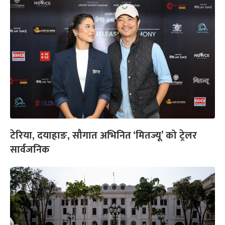
टेरिया, दयाहाङ, सौगात अभिनित ‘मितज्यू’ को ट्रेलर
सार्वजनिक