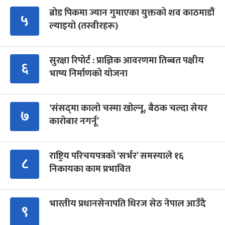
ब्रोड पिकमा ज्यान गुमाएका युक्तको शव काठमाडौं
५
ल्याइयो (तस्वीरहरू)
सुरक्षा रिपोर्ट : प्राज्ञिक आवरणमा तिब्बत पक्षीय
६
भाष्य निर्माणको योजना
‘संसद्‍मा कालो चस्मा खोल्नू, बैठक चल्दा सेयर
७
कारोबार नगर्नू’
राष्ट्रिय परिचयपत्रको ‘सर्भर’ समस्याले १६
८
निकायका काम प्रभावित
भारतीय प्रधानसेनापति धिरज सेठ नेपाल आउँदै
९