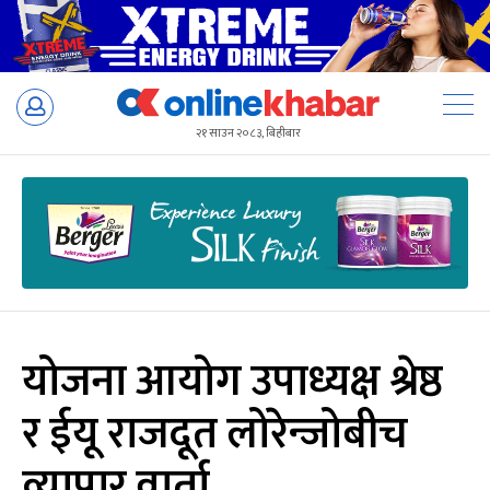
Skip
to
२१ साउन २०८३, बिहीबार
content
योजना आयोग उपाध्यक्ष श्रेष्ठ
र ईयू राजदूत लोरेन्जोबीच
व्यापार वार्ता