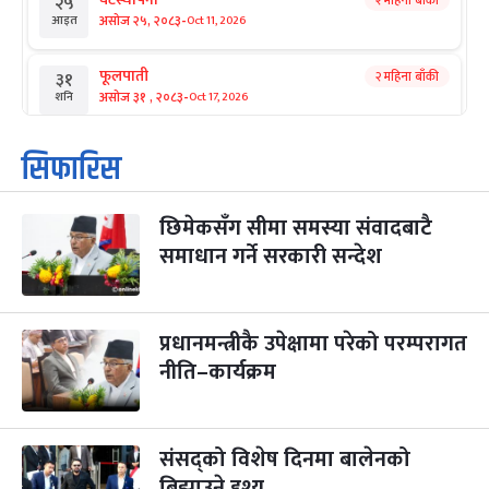
२५
-
असोज २५, २०८३
Oct 11, 2026
आइत
फूलपाती
२ महिना बाँकी
३१
-
असोज ३१ , २०८३
Oct 17, 2026
शनि
कार्तिक सङ्क्रान्ति
२ महिना बाँकी
१
सिफारिस
-
कार्तिक १, २०८३
Oct 18, 2026
आइत
छिमेकसँग सीमा समस्या संवादबाटै
महानवमी
२ महिना बाँकी
३
-
समाधान गर्ने सरकारी सन्देश
कार्तिक ३, २०८३
Oct 20, 2026
मंगल
विजयादशमी
२ महिना बाँकी
४
-
कार्तिक ४, २०८३
Oct 21, 2026
बुध
प्रधानमन्त्रीकै उपेक्षामा परेको परम्परागत
नीति–कार्यक्रम
पापा‌ङ्कुशा एकादशी व्रत
२ महिना बाँकी
५
-
कार्तिक ५, २०८३
Oct 22, 2026
बिहि
संसद्को विशेष दिनमा बालेनको
कुकुर तिहार
३ महिना बाँकी
२२
-
कार्तिक २२, २०८३
बिझाउने दृश्य
Nov 8, 2026
आइत