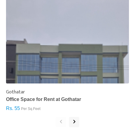
Gothatar
S
Office Space for Rent at Gothatar
H
Rs. 55
R
Per Sq.Feet
‹
›