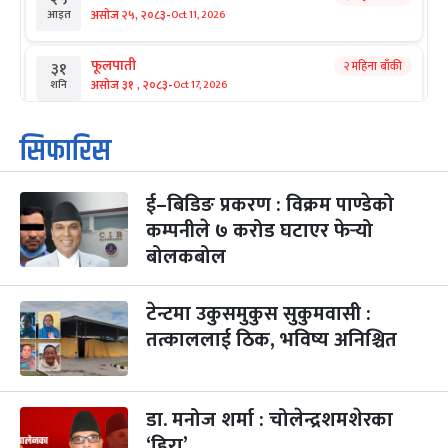
-
असोज २५, २०८३
Oct 11, 2026
आइत
फूलपाती
२ महिना बाँकी
३१
-
असोज ३१ , २०८३
Oct 17, 2026
शनि
कार्तिक सङ्क्रान्ति
२ महिना बाँकी
१
सिफारिस
-
कार्तिक १, २०८३
Oct 18, 2026
आइत
ई–बिडिङ प्रकरण : विक्रम पाण्डेको
महानवमी
२ महिना बाँकी
३
-
कम्पनीले ७ करोड घटाएर फेर्‍यो
कार्तिक ३, २०८३
Oct 20, 2026
मंगल
बोलकबोल
विजयादशमी
२ महिना बाँकी
४
-
कार्तिक ४, २०८३
Oct 21, 2026
बुध
टेन्टमा उकुसमुकुस सुकुमवासी :
तत्काललाई ठिक, भविष्य अनिश्चित
पापा‌ङ्कुशा एकादशी व्रत
२ महिना बाँकी
५
-
कार्तिक ५, २०८३
Oct 22, 2026
बिहि
डा. मनोज शर्मा : चोलेन्द्रशमशेरका
कुकुर तिहार
३ महिना बाँकी
२२
-
कार्तिक २२, २०८३
Nov 8, 2026
आइत
‘हिरा’