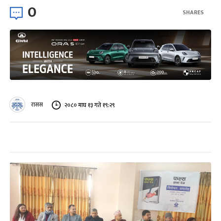
0
SHARES
रासस
२०८० माघ १३ गते १९:२९