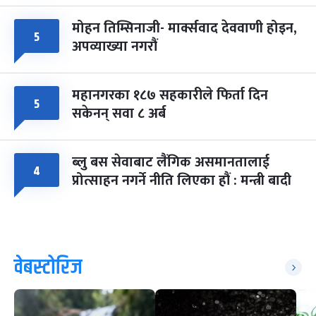
मोहन तिम्सिनाजी- मार्क्सवाद देववाणी होइन,
५
अपव्याख्या नगरौं
महानगरका १८७ सहकारीले फिर्ता दिन
५
सकेनन् सवा ८ अर्ब
ब्लु बस सेवाबाट लैंगिक असमानतालाई
४
प्रोत्साहन नगर्ने नीति लिएका हौं : मन्त्री बादी
वेबस्टोरिज