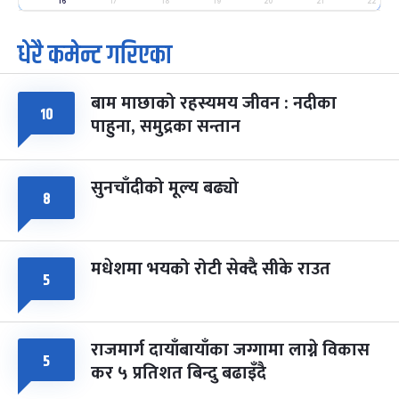
-
फाल्गुन २५, २०८३
Mar 9, 2027
मंगल
16
17
18
19
20
21
22
धेरै कमेन्ट गरिएका
पूर्णिमा व्रत
७ महिना बाँकी
७
-
चैत्र ७, २०८३
Mar 21, 2027
आइत
बाम माछाको रहस्यमय जीवन : नदीका
फागुपूर्णिमा
७ महिना बाँकी
८
१०
पाहुना, समुद्रका सन्तान
-
चैत्र ८, २०८३
Mar 22, 2027
सोम
सुनचाँदीको मूल्य बढ्यो
८
मधेशमा भयको रोटी सेक्दै सीके राउत
५
राजमार्ग दायाँबायाँका जग्गामा लाग्ने विकास
५
कर ५ प्रतिशत बिन्दु बढाइँदै