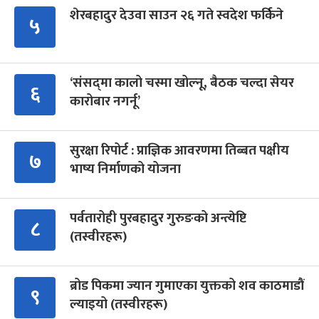
शेरबहादुर देउवा साउन २६ गते स्वदेश फर्किने
५
‘संसद्‍मा कालो चस्मा खोल्नू, बैठक चल्दा सेयर
६
कारोबार नगर्नू’
सुरक्षा रिपोर्ट : प्राज्ञिक आवरणमा तिब्बत पक्षीय
७
भाष्य निर्माणको योजना
पर्वतारोही पुरबहादुर गुरुङको अन्त्येष्टि
८
(तस्वीरहरू)
ब्रोड पिकमा ज्यान गुमाएका युक्तको शव काठमाडौं
९
ल्याइयो (तस्वीरहरू)