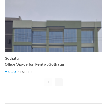
Gothatar
S
Office Space for Rent at Gothatar
H
Rs. 55
R
Per Sq.Feet
‹
›