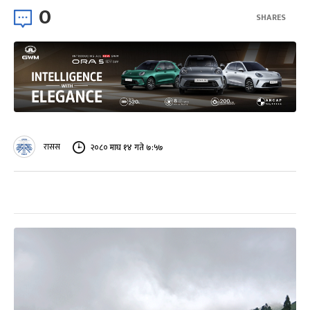
0
SHARES
रासस
२०८० माघ १४ गते ७:५७