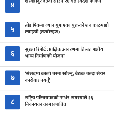
शेरबहादुर देउवा साउन २६ गते स्वदेश फर्किने
४
ब्रोड पिकमा ज्यान गुमाएका युक्तको शव काठमाडौं
५
ल्याइयो (तस्वीरहरू)
सुरक्षा रिपोर्ट : प्राज्ञिक आवरणमा तिब्बत पक्षीय
६
भाष्य निर्माणको योजना
‘संसद्‍मा कालो चस्मा खोल्नू, बैठक चल्दा सेयर
७
कारोबार नगर्नू’
राष्ट्रिय परिचयपत्रको ‘सर्भर’ समस्याले १६
८
निकायका काम प्रभावित