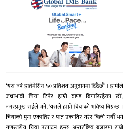
‘यस वर्ष हातेमेसिन ५० प्रतिशत अनुदानमा दिंदैछौं । हामीले
जथाभावी चिया टिपेर हाम्रो ब्राण्ड बिगारिरहेका छौं’,
नगरप्रमुख राईले भने, ‘यसले हाम्रो चियाको भविष्य बिग्रन्छ ।
चियाको मुना एकातिर र पात एकातिर गरेर बिक्री गर्यौँ भने
गुणस्तरीय चिया उत्पादन हुन्छ, अन्तर्राष्ट्रिय बजारमा राम्रो