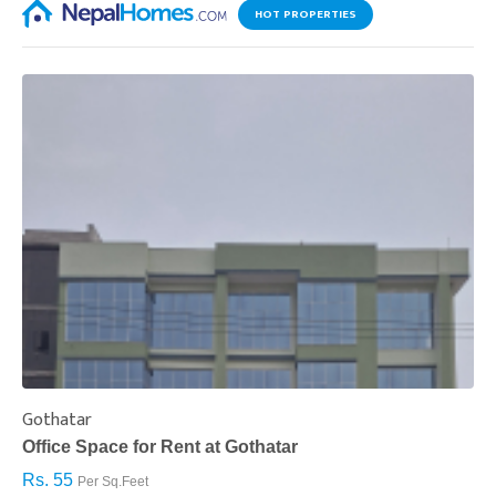
HOT PROPERTIES
Gothatar
S
Office Space for Rent at Gothatar
H
Rs. 55
R
Per Sq.Feet