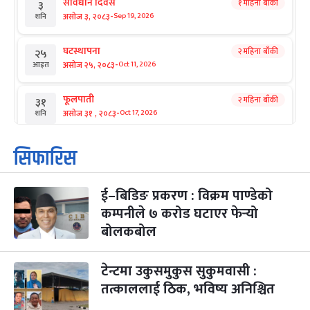
संविधान दिवस
१ महिना बाँकी
३
-
असोज ३, २०८३
Sep 19, 2026
शनि
घटस्थापना
२ महिना बाँकी
२५
-
असोज २५, २०८३
Oct 11, 2026
आइत
फूलपाती
२ महिना बाँकी
३१
-
असोज ३१ , २०८३
Oct 17, 2026
शनि
कार्तिक सङ्क्रान्ति
२ महिना बाँकी
१
सिफारिस
-
कार्तिक १, २०८३
Oct 18, 2026
आइत
ई–बिडिङ प्रकरण : विक्रम पाण्डेको
महानवमी
२ महिना बाँकी
३
-
कम्पनीले ७ करोड घटाएर फेर्‍यो
कार्तिक ३, २०८३
Oct 20, 2026
मंगल
बोलकबोल
विजयादशमी
२ महिना बाँकी
४
-
कार्तिक ४, २०८३
Oct 21, 2026
बुध
टेन्टमा उकुसमुकुस सुकुमवासी :
तत्काललाई ठिक, भविष्य अनिश्चित
पापा‌ङ्कुशा एकादशी व्रत
२ महिना बाँकी
५
-
कार्तिक ५, २०८३
Oct 22, 2026
बिहि