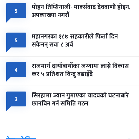
मोहन तिम्सिनाजी- मार्क्सवाद देववाणी होइन,
५
अपव्याख्या नगरौं
महानगरका १८७ सहकारीले फिर्ता दिन
५
सकेनन् सवा ८ अर्ब
राजमार्ग दायाँबायाँका जग्गामा लाग्ने विकास
४
कर ५ प्रतिशत बिन्दु बढाइँदै
सिरहामा ज्यान गुमाएका यादवको घटनाबारे
३
छानबिन गर्न समिति गठन