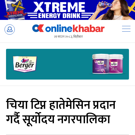
Skip
to
२१ साउन २०८३, बिहीबार
content
चिया टिप्न हातेमेसिन प्रदान
गर्दै सूर्योदय नगरपालिका