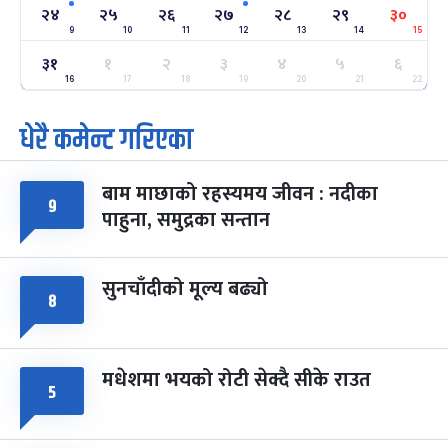
-
फाल्गुन २४, २०८३
Mar 8, 2027
सोम
२४
२५
२६
२७
२८
२९
३०
9
10
11
12
13
14
15
ग्याल्पो ल्होसार
७ महिना बाँकी
२५
३१
१
२
३
४
५
६
-
फाल्गुन २५, २०८३
Mar 9, 2027
मंगल
16
17
18
19
20
21
22
धेरै कमेन्ट गरिएका
पूर्णिमा व्रत
७ महिना बाँकी
७
-
चैत्र ७, २०८३
Mar 21, 2027
आइत
बाम माछाको रहस्यमय जीवन : नदीका
फागुपूर्णिमा
७ महिना बाँकी
८
९
पाहुना, समुद्रका सन्तान
-
चैत्र ८, २०८३
Mar 22, 2027
सोम
सुनचाँदीको मूल्य बढ्यो
८
मधेशमा भयको रोटी सेक्दै सीके राउत
५