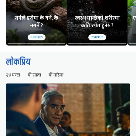
सर्पले डसेमा के गर्ने, के
स्वस्थ मान्छेको शरीरमा
ए
नगर्ने ?
कति रगत हुन्छ ?
6
STORIES
7
STORIES
लोकप्रिय
२४ घण्टा
यो साता
यो महिना