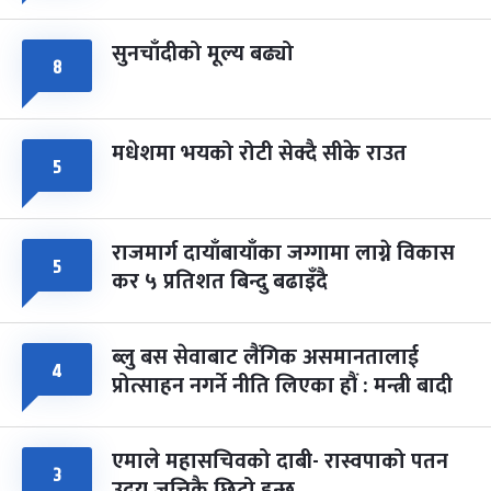
सुनचाँदीको मूल्य बढ्यो
८
मधेशमा भयको रोटी सेक्दै सीके राउत
५
राजमार्ग दायाँबायाँका जग्गामा लाग्ने विकास
५
कर ५ प्रतिशत बिन्दु बढाइँदै
ब्लु बस सेवाबाट लैंगिक असमानतालाई
४
प्रोत्साहन नगर्ने नीति लिएका हौं : मन्त्री बादी
एमाले महासचिवको दाबी- रास्वपाको पतन
३
उदय जत्तिकै छिटो हुन्छ