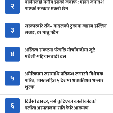
बालेनलाई मनीष झाको जवाफ : महान जनादेश
२
पाएको सरकार एक्लो छैन
सरकारबारे रवि– बादलको टुक्रामा जहाज हल्लिन
३
सक्छ, डर मान्नु पर्दैन
अस्तित्व संकटमा परेपछि मोर्चाबन्दीमा जुटे
४
मधेशी-पहिचानवादी दल
अमेरिकामा रूसमाथि प्रतिबन्ध लगाउने विधेयक
५
पारित, भारतसहित ५ देशमा शतप्रतिशत भन्सार
शुल्क
दिउँसो डाक्टर, नर्स कुटिएको कालीकोटको
६
पलाँता अस्पतालमा राति फेरि आक्रमण