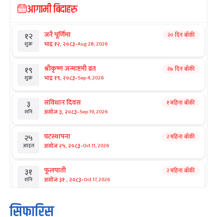
आगामी बिदाहरु
जनै पूर्णिमा
२० दिन बाँकी
१२
-
भाद्र १२, २०८३
Aug 28, 2026
शुक्र
श्रीकृष्ण जन्माष्टमी व्रत
२७ दिन बाँकी
१९
-
भाद्र १९, २०८३
Sep 4, 2026
शुक्र
संविधान दिवस
१ महिना बाँकी
३
-
असोज ३, २०८३
Sep 19, 2026
शनि
घटस्थापना
२ महिना बाँकी
२५
-
असोज २५, २०८३
Oct 11, 2026
आइत
फूलपाती
२ महिना बाँकी
३१
-
असोज ३१ , २०८३
Oct 17, 2026
शनि
कार्तिक सङ्क्रान्ति
२ महिना बाँकी
१
सिफारिस
-
कार्तिक १, २०८३
Oct 18, 2026
आइत