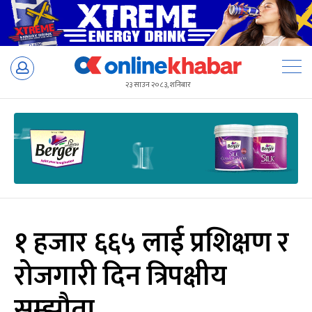
Skip
to
२३ साउन २०८३, शनिबार
content
१ हजार ६६५ लाई प्रशिक्षण र
रोजगारी दिन त्रिपक्षीय
सम्झौता