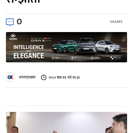
0
SHARES
अनलाइनखबर
२०८० माघ १४ गते १९:३२