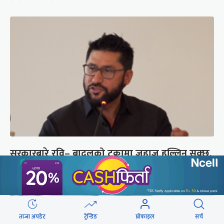
सरकारबारे रवि– बादलको टुक्रामा जहाज हल्लिन सक्छ,
डर मान्नु पर्दैन
ताजा अपडेट
ट्रेन्डिङ
प्रोफाइल
सर्च