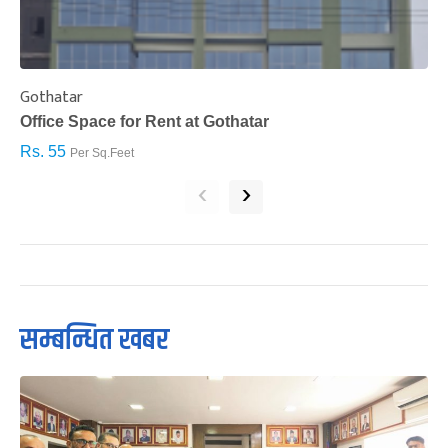
Gothatar
S
Office Space for Rent at Gothatar
H
Rs. 55
R
Per Sq.Feet
‹
›
सम्बन्धित खबर