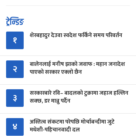
ट्रेन्डिङ
शेरबहादुर देउवा स्वदेश फर्किने समय परिवर्तन
१
बालेनलाई मनीष झाको जवाफ : महान जनादेश
२
पाएको सरकार एक्लो छैन
सरकारबारे रवि– बादलको टुक्रामा जहाज हल्लिन
३
सक्छ, डर मान्नु पर्दैन
अस्तित्व संकटमा परेपछि मोर्चाबन्दीमा जुटे
४
मधेशी-पहिचानवादी दल