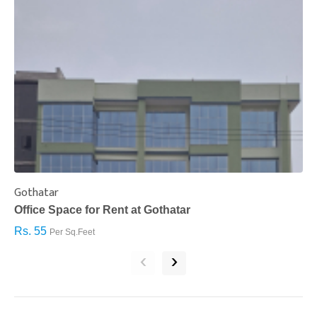
Gothatar
S
Office Space for Rent at Gothatar
H
Rs. 55
R
Per Sq.Feet
‹
›