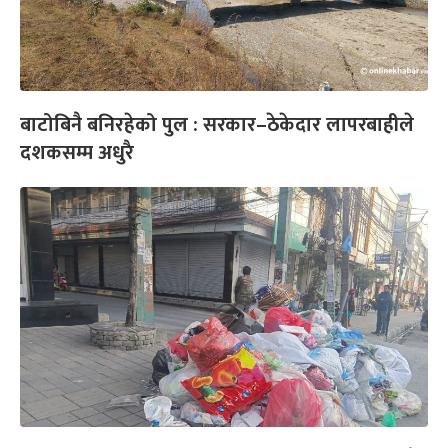
बाटोबिनै बनिरहेको पुल : सरकार–ठेकेदार लापरबाहीले
दशकसम्म अधुरै