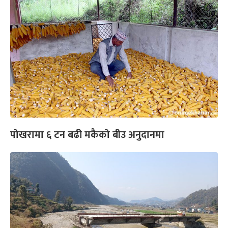
पोखरामा ६ टन बढी मकैको बीउ अनुदानमा