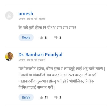
umesh
२०८० माघ १६ गते २३:४१
के पाडे बुद्दी होला नि यो??? राम राम राम!!!
Reply
8
3
Dr. Ramhari Poudyal
२०८० माघ १६ गते १६:४९
माओकालीन झिंगा, भंगेरा मुसा र लामखुट्टे लाई शत्रु ठान्ने गल्ति |
नेपाली माओबादीले अब बादर नास्न रुख काट्नाले कस्तो
वातावारनीय दुस्प्रभाव झेल्नु पर्ने हो ? भोगोलिक, जैवीक
विभिधतालाई सम्मान गरौँ |
Reply
11
3