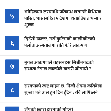
अमेरिकामा रूसमाथि प्रतिबन्ध लगाउने विधेयक
५
पारित, भारतसहित ५ देशमा शतप्रतिशत भन्सार
शुल्क
दिउँसो डाक्टर, नर्स कुटिएको कालीकोटको
६
पलाँता अस्पतालमा राति फेरि आक्रमण
मुगल आक्रमणले तहसनहस सिम्रौनगढको
७
सभ्यता नेपाल खाल्डोले कसरी जोगायो ?
रास्वपाको स्पष्ट लाइन छ, निजी क्षेत्रमा कतिबेला
८
थुन्ला भन्ने त्रास हुन दिन हुँदैन : रवि लामिछाने
जुँगुको छहरा झरनाको मोहनी