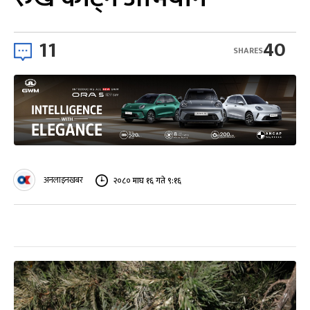
11
40
SHARES
अनलाइनखबर
२०८० माघ १६ गते ९:१६