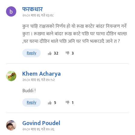
फरकधार
२०८० माघ १६ गते १३:१८
कुन चांहि राक्षसकाे निर्णय हाे याे रूख काटेर बांदर नियन्त्रण गर्ने
कुरा । रूखमा बस्ने बांदर रूख काटे पछि घर घरमा दाैडिन थाल्छ
,घर घरमा दाैडिन थाले पछि अनि घर पनि भत्काउदै जाने त ?
Reply
32
3
Khem Acharya
२०८० माघ १६ गते १०:५२
Buddi !
Reply
5
1
Govind Poudel
२०८० माघ १६ गते १०:२६