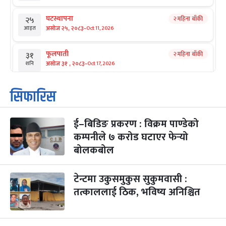
घटस्थापना
२ महिना बाँकी
२५
-
असोज २५, २०८३
Oct 11, 2026
आइत
फूलपाती
२ महिना बाँकी
३१
-
असोज ३१ , २०८३
Oct 17, 2026
शनि
कार्तिक सङ्क्रान्ति
२ महिना बाँकी
१
सिफारिस
-
कार्तिक १, २०८३
Oct 18, 2026
आइत
ई–बिडिङ प्रकरण : विक्रम पाण्डेको
महानवमी
२ महिना बाँकी
३
-
कम्पनीले ७ करोड घटाएर फेर्‍यो
कार्तिक ३, २०८३
Oct 20, 2026
मंगल
बोलकबोल
विजयादशमी
२ महिना बाँकी
४
-
कार्तिक ४, २०८३
Oct 21, 2026
बुध
टेन्टमा उकुसमुकुस सुकुमवासी :
तत्काललाई ठिक, भविष्य अनिश्चित
पापा‌ङ्कुशा एकादशी व्रत
२ महिना बाँकी
५
-
कार्तिक ५, २०८३
Oct 22, 2026
बिहि