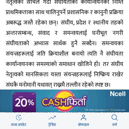
नेतृत्वको सोचले गर्दा संघीयताको कार्यान्वयनका निम्ति
प्राथमिकताका साथ चालिनुपर्ने प्रशासनिक र कानुनी प्रक्रिया
अबरूद्ध जस्तै रहेका छन्। संघीय, प्रदेश र स्थानीय तहको
अन्तरसम्बन्ध, संवाद र समन्वयलाई घनीभूत नगरी
संघीयताको अभ्यास सार्थक हुनै सक्दैन। समन्वयका
संयन्त्रहरूलाई जति क्रियाशील बनायो त्यति नै संघीयता
कार्यान्वयनका समस्याको समाधान खोजिने हो। तर संघीय
नेतृत्वको मानसिकता यस्ता संयन्त्रहरूलाई निष्क्रिय राखेर
संघकै मनोमानी यथावत् राख्नमै तल्लीन रहेको स्पष्ट छ।
यसको सबैभन्दा ठूलो असर प्रदेशको औचित्यमा परेको छ।
एकातिर संघले प्रदेशको अधिकारमा अतिक्रमण गरिरहने र
अर्कातिर प्रदेशले स्थानीय तहमा आफ्नो उपादेयता प्रमाणित
ताजा अपडेट
ट्रेन्डिङ
प्रोफाइल
सर्च