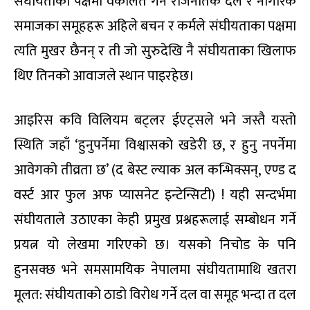
संघीयताका पक्षमा वकालत गर्ने राजनैतिक दल र नागरिक
समाजका समूहहरू अहिले बचन र कर्मले संघीयताका पक्षमा
त्यति मुखर छैनन् र ती जो सुरुदेखि नै संघीयताका खिलाफ
थिए तिनको आवाजले स्थान पाइरहेछ।
आइरिस कवि विलियम बट्लर ईएट्सले भने जस्तै यस्तो
स्थिति जहाँ ‘हुनुपर्नेमा विश्वासको खडेरी छ, र हुनु नपर्नेमा
आवेगको तीव्रता छ’ (द बेस्ट ल्याक अल कन्भिक्सन्, एण्ड द
वर्स्ट आर फुल अफ प्यासनेट इन्टेन्सिटी) ! यही सन्दर्भमा
संघीयताले उठाएका केही प्रमुख प्रश्नहरूलाई सम्बोधन गर्ने
प्रयत्न यो लेखमा गरिएको छ। यसको निचोड के पनि
हुनसक्छ भने समसामयिक नेपालमा संघीयतामाथि खतरा
मूलत: संघीयताको ठाडो विरोध गर्ने दल वा समूह भन्दा त दल