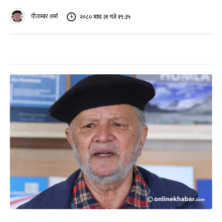
पीताम्बर शर्मा
२०८० माघ २१ गते १९:३५