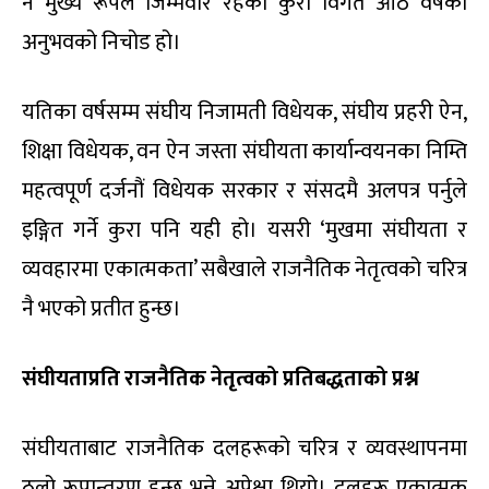
नै मुख्य रूपले जिम्मेवार रहेको कुरा विगत आठ वर्षको
अनुभवको निचोड हो।
यतिका वर्षसम्म संघीय निजामती विधेयक, संघीय प्रहरी ऐन,
शिक्षा विधेयक, वन ऐन जस्ता संघीयता कार्यान्वयनका निम्ति
महत्वपूर्ण दर्जनौं विधेयक सरकार र संसदमै अलपत्र पर्नुले
इङ्गित गर्ने कुरा पनि यही हो। यसरी ‘मुखमा संघीयता र
व्यवहारमा एकात्मकता’ सबैखाले राजनैतिक नेतृत्वको चरित्र
नै भएको प्रतीत हुन्छ।
संघीयताप्रति
राजनैतिक
नेतृत्वको
प्रतिबद्धताको
प्रश्न
संघीयताबाट राजनैतिक दलहरूको चरित्र र व्यवस्थापनमा
ठूलो रूपान्तरण हुन्छ भन्ने अपेक्षा थियो। दलहरू एकात्मक