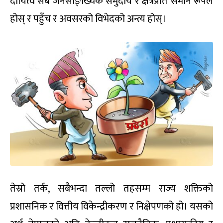
दायित्व सबै जनसाङ्ख्यिक समुदाय र क्षेत्रप्रति समान रूपले
होस् र पहुँच र अवसरको विभेदको अन्त्य होस्।
तेस्रो तर्क, सबैभन्दा तल्लो तहसम्म राज्य शक्तिको
प्रशासनिक र वित्तीय विकेन्द्रीकरण र निक्षेपणको हो। यसको