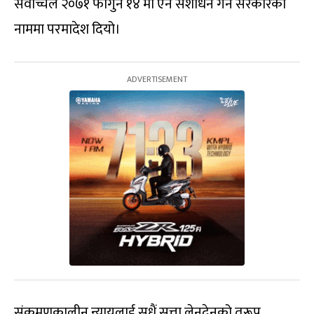
सर्वोच्चले २०७१ फागुन १४ मा ऐन संशोधन गर्न सरकारका
नाममा परमादेश दियो।
संक्रमणकालीन न्यायलाई सधैं सत्ता लेनदेनको तुरूप