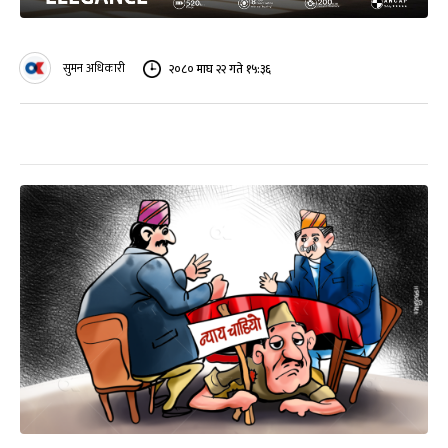
सुमन अधिकारी
२०८० माघ २२ गते १५:३६