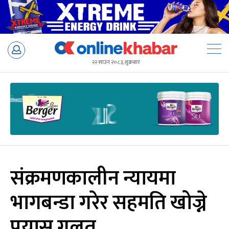
Skip
to
२२ साउन २०८३, शुक्रबार
content
संक्रमणकालीन न्यायमा
भागबन्डा गरेर सहमति खोज्ने
प्रयास गलत