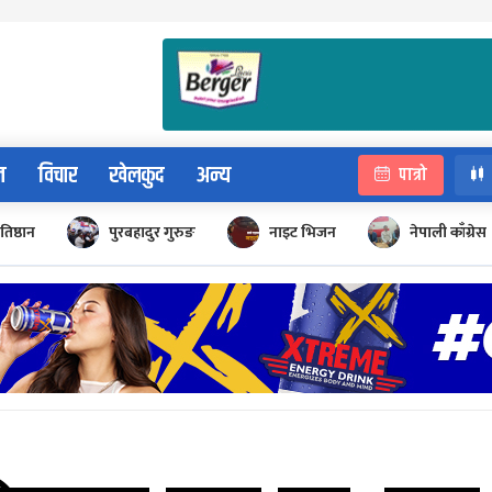
न
विचार
खेलकुद
अन्य
पात्रो
रतिष्ठान
पुरबहादुर गुरुङ
नाइट भिजन
नेपाली काँग्रेस