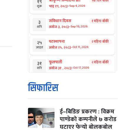
श्रीकृष्ण जन्माष्टमी व्रत
२७ दिन बाँकी
१९
-
भाद्र १९, २०८३
Sep 4, 2026
शुक्र
संविधान दिवस
१ महिना बाँकी
३
-
असोज ३, २०८३
Sep 19, 2026
शनि
घटस्थापना
२ महिना बाँकी
२५
-
असोज २५, २०८३
Oct 11, 2026
आइत
फूलपाती
२ महिना बाँकी
३१
-
असोज ३१ , २०८३
Oct 17, 2026
शनि
कार्तिक सङ्क्रान्ति
२ महिना बाँकी
१
सिफारिस
-
कार्तिक १, २०८३
Oct 18, 2026
आइत
महानवमी
२ महिना बाँकी
३
-
कार्तिक ३, २०८३
Oct 20, 2026
मंगल
ई–बिडिङ प्रकरण : विक्रम
पाण्डेको कम्पनीले ७ करोड
विजयादशमी
२ महिना बाँकी
४
घटाएर फेर्‍यो बोलकबोल
-
कार्तिक ४, २०८३
Oct 21, 2026
बुध