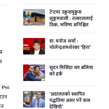
पापा‌ङ्कुशा एकादशी व्रत
टेन्टमा उकुसमुकुस
२ महिना बाँकी
५
-
कार्तिक ५, २०८३
Oct 22, 2026
बिहि
सुकुमवासी : तत्काललाई
ठिक, भविष्य अनिश्चित
कुकुर तिहार
३ महिना बाँकी
२२
-
कार्तिक २२, २०८३
Nov 8, 2026
आइत
डा. मनोज शर्मा :
गाई पूजा
३ महिना बाँकी
२३
चोलेन्द्रशमशेरका ‘हिरा’
-
कार्तिक २३, २०८३
Nov 9, 2026
सोम
अझ
र
गोरुपुजा
३ महिना बाँकी
२४
-
सुदन मिसिंदा थप बलिया
कार्तिक २४, २०८३
Nov 10, 2026
मंगल
बने हर्क
भाइटीका
३ महिना बाँकी
२५
-
कार्तिक २५, २०८३
Nov 11, 2026
बुध
म १५०
‘अदालतको स्थापित
टाउन
छठपर्व
३ महिना बाँकी
२९
पद्धतिमा असर पर्ने त्रास
-
कार्तिक २९, २०८३
Nov 15, 2026
आइत
हन
देखियो’