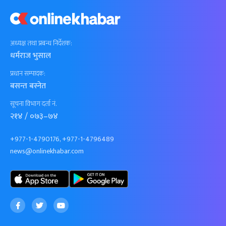
अध्यक्ष तथा प्रबन्ध निर्देशक:
धर्मराज भुसाल
प्रधान सम्पादक:
बसन्त बस्नेत
सूचना विभाग दर्ता नं.
२१४ / ०७३–७४
+977-1-4790176, +977-1-4796489
news@onlinekhabar.com