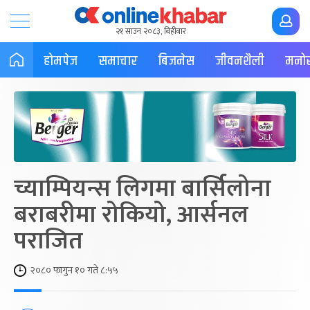
२१ साउन २०८३, बिहीबार
होमपेज
समाचार
बिजनेस
जीवनशैली
मनोर
च्याम्पियन्स लिगमा बार्सिलोना
बराबरीमा रोकियो, आर्सनल
पराजित
२०८० फागुन १० गते ८:५५