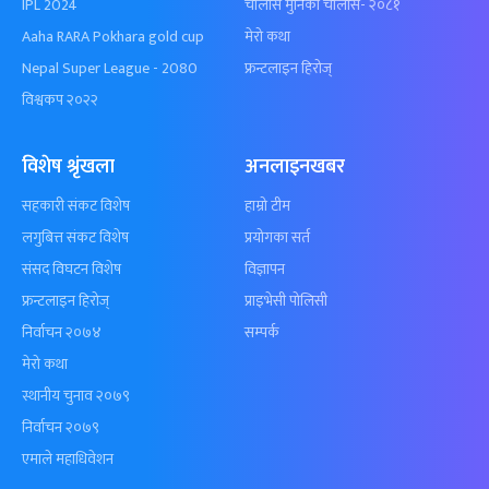
IPL 2024
चालीस मुनिका चालीस- २०८१
Aaha RARA Pokhara gold cup
मेरो कथा
Nepal Super League - 2080
फ्रन्टलाइन हिरोज्
विश्वकप २०२२
विशेष श्रृंखला
अनलाइनखबर
सहकारी संकट विशेष
हाम्रो टीम
लगुबित्त संकट विशेष
प्रयोगका सर्त
संसद विघटन विशेष
विज्ञापन
फ्रन्टलाइन हिरोज्
प्राइभेसी पोलिसी
निर्वाचन २०७४
सम्पर्क
मेरो कथा
स्थानीय चुनाव २०७९
निर्वाचन २०७९
एमाले महाधिवेशन