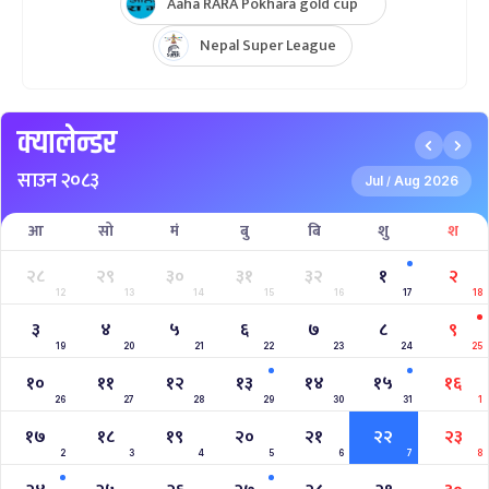
Aaha RARA Pokhara gold cup
Nepal Super League
क्यालेन्डर
साउन २०८३
Jul
Aug 2026
/
आ
सो
मं
बु
बि
शु
श
२८
२९
३०
३१
३२
१
२
12
13
14
15
16
17
18
३
४
५
६
७
८
९
19
20
21
22
23
24
25
१०
११
१२
१३
१४
१५
१६
26
27
28
29
30
31
1
१७
१८
१९
२०
२१
२२
२३
2
3
4
5
6
7
8