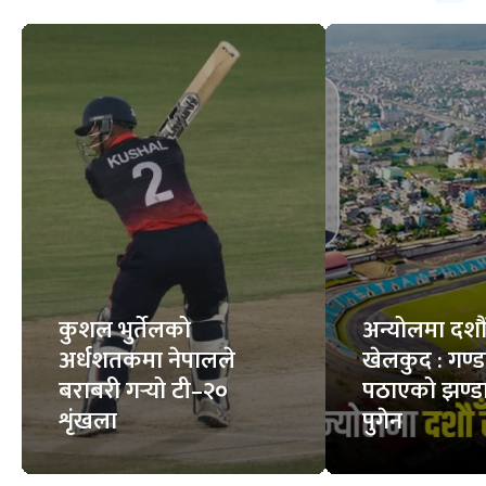
कुशल भुर्तेलको
अन्योलमा दशौँ र
अर्धशतकमा नेपालले
खेलकुद : गण्
बराबरी गर्‍यो टी–२०
पठाएको झण्डा
शृंखला
पुगेन