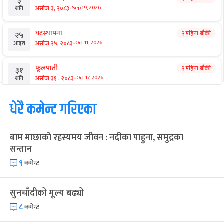
३
-
असोज ३, २०८३
Sep 19, 2026
शनि
घटस्थापना
२ महिना बाँकी
२५
-
असोज २५, २०८३
Oct 11, 2026
आइत
फूलपाती
२ महिना बाँकी
३१
-
असोज ३१ , २०८३
Oct 17, 2026
शनि
कार्तिक सङ्क्रान्ति
धेरै कमेन्ट गरिएका
२ महिना बाँकी
१
-
कार्तिक १, २०८३
Oct 18, 2026
आइत
बाम माछाको रहस्यमय जीवन : नदीका पाहुना, समुद्रका
महानवमी
२ महिना बाँकी
३
सन्तान
-
कार्तिक ३, २०८३
Oct 20, 2026
मंगल
९
कमेन्ट
विजयादशमी
२ महिना बाँकी
४
-
कार्तिक ४, २०८३
Oct 21, 2026
बुध
सुनचाँदीको मूल्य बढ्यो
८
कमेन्ट
पापा‌ङ्कुशा एकादशी व्रत
२ महिना बाँकी
५
-
कार्तिक ५, २०८३
Oct 22, 2026
बिहि