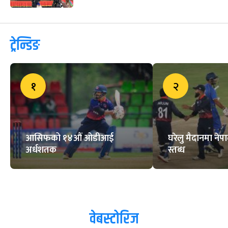
ट्रेन्डिङ
१
२
आसिफको १४औं ओडीआई
घरेलु मैदानमा नेप
अर्धशतक
स्तब्ध
वेबस्टोरिज