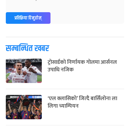
-
फाल्गुन २४, २०८३
Mar 8, 2027
सोम
ग्याल्पो ल्होसार
७ महिना बाँकी
२५
प्रतिक्रिया दिनुहोस्
-
फाल्गुन २५, २०८३
Mar 9, 2027
मंगल
पूर्णिमा व्रत
७ महिना बाँकी
७
-
चैत्र ७, २०८३
Mar 21, 2027
आइत
सम्बन्धित खबर
फागुपूर्णिमा
७ महिना बाँकी
८
ट्रोसार्डको निर्णायक गोलमा आर्सनल
-
चैत्र ८, २०८३
Mar 22, 2027
सोम
उपाधि नजिक
‘एल क्लासिको’ जित्दै बार्सिलोना ला
लिगा च्याम्पियन