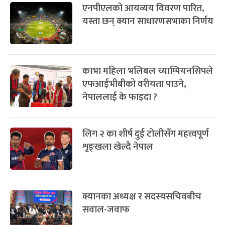
एनपीएलको आयव्यय विवरण पारित,
यस्ता छन् क्यान साधारणसभाका निर्णय
काभा महिला भलिबल च्याम्पियनसिपले
एफआईभीबीको वरीयता पाउने,
नेपाललाई के फाइदा ?
लिग २ का शीर्ष दुई टोलीसँग महत्त्वपूर्ण
शृङ्खला खेल्दै नेपाल
क्यानका अध्यक्ष र सदस्यसचिवबीच
सवाल-जवाफ