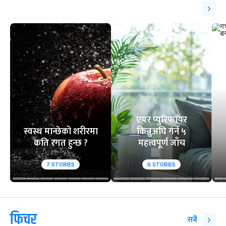
एयर प्युरिफायर
स्वस्थ मान्छेको शरीरमा
किन्नुअघि गर्ने ५
कति रगत हुन्छ ?
महत्त्वपूर्ण जाँच
7
STORIES
6
STORIES
फिचर
सबै