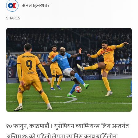
अनलाइनखबर
SHARES
१० फागुन, काठमाडौं । युरोपियन च्याम्पियन्स लिग अन्तर्गत
अन्तिम १६ को पहिलो लेगमा स्पानिस क्लब बार्सिलोना