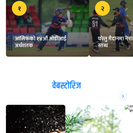
१
२
आसिफको १४औं ओडीआई
घरेलु मैदानमा नेप
अर्धशतक
स्तब्ध
वेबस्टोरिज