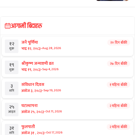
आगामी बिदाहरु
जनै पूर्णिमा
२० दिन बाँकी
१२
-
भाद्र १२, २०८३
Aug 28, 2026
शुक्र
श्रीकृष्ण जन्माष्टमी व्रत
२७ दिन बाँकी
१९
-
भाद्र १९, २०८३
Sep 4, 2026
शुक्र
संविधान दिवस
१ महिना बाँकी
३
-
असोज ३, २०८३
Sep 19, 2026
शनि
घटस्थापना
२ महिना बाँकी
२५
-
असोज २५, २०८३
Oct 11, 2026
आइत
फूलपाती
२ महिना बाँकी
३१
-
असोज ३१ , २०८३
Oct 17, 2026
शनि