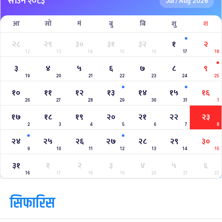
साउन २०८३
Jul
Aug 2026
/
आ
सो
मं
बु
बि
शु
श
२८
२९
३०
३१
३२
१
२
12
13
14
15
16
17
18
३
४
५
६
७
८
९
19
20
21
22
23
24
25
१०
११
१२
१३
१४
१५
१६
26
27
28
29
30
31
1
१७
१८
१९
२०
२१
२२
२३
2
3
4
5
6
7
8
२४
२५
२६
२७
२८
२९
३०
9
10
11
12
13
14
15
३१
१
२
३
४
५
६
16
17
18
19
20
21
22
सिफारिस