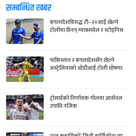
सम्बन्धित खबर
फागुपूर्णिमा
७ महिना बाँकी
८
-
चैत्र ८, २०८३
Mar 22, 2027
सोम
बंगलादेशविरुद्ध टी–२०आई खेल्ने
टोलीमा छैनन् म्याक्सवेल र स्टोइनिस
पाकिस्तान र बंगलादेशसँग खेल्ने
अस्ट्रेलियाको ओडीआई टोली घोषणा
ट्रोसार्डको निर्णायक गोलमा आर्सनल
उपाधि नजिक