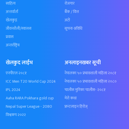
साहित्य
रोजगार
अन्तर्वार्ता
बैँक / वित्त
खेलकुद़़
अटो
जीवनशैली/स्वास्थ्य
सूचना-प्रविधि
प्रवास
अन्तर्राष्ट्रिय
खेलकुद लाईभ
अनलाइनखबर सूची
एनपीएल २०८१
नेपालका ५० प्रभावशाली महिला २०८१
ICC Men T20 World Cup 2024
नेपालका ५० प्रभावशाली महिला २०८०
IPL 2024
चालीस मुनिका चालीस- २०८१
Aaha RARA Pokhara gold cup
मेरो कथा
Nepal Super League - 2080
फ्रन्टलाइन हिरोज्
विश्वकप २०२२