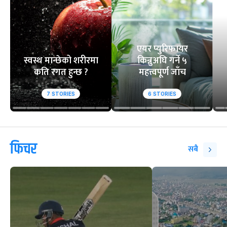
एयर प्युरिफायर
स्वस्थ मान्छेको शरीरमा
किन्नुअघि गर्ने ५
कति रगत हुन्छ ?
महत्त्वपूर्ण जाँच
7
STORIES
6
STORIES
फिचर
सबै