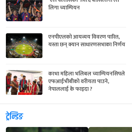
‘एल क्लासिको’ जित्दै बार्सिलोना ला
लिगा च्याम्पियन
एनपीएलको आयव्यय विवरण पारित,
यस्ता छन् क्यान साधारणसभाका निर्णय
काभा महिला भलिबल च्याम्पियनसिपले
एफआईभीबीको वरीयता पाउने,
नेपाललाई के फाइदा ?
ट्रेन्डिङ