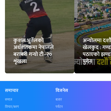
कुशल भुर्तेलको
अन्योलमा दशौँ र
अर्धशतकमा नेपालले
खेलकुद : गण्
बराबरी गर्‍यो टी–२०
पठाएको झण्डा
शृंखला
पुगेन
समाचार
विजनेस
समाज
बजार
विचार/ब्लग
पर्यटन