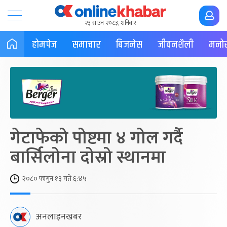
२३ साउन २०८३, शनिबार
होमपेज
समाचार
बिजनेस
जीवनशैली
मनोर
गेटाफेको पोष्टमा ४ गोल गर्दै
बार्सिलोना दोस्रो स्थानमा
२०८० फागुन १३ गते ६:४५
अनलाइनखबर