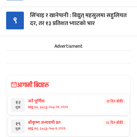
सिँचाइ र खानेपानी : विद्युत् महसुलमा सहुलियत
९
दर, तर १३ प्रतिशत भ्याटको भार
Advertisment
आगामी बिदाहरु
जनै पूर्णिमा
२१ दिन बाँकी
१२
-
भाद्र १२, २०८३
Aug 28, 2026
शुक्र
श्रीकृष्ण जन्माष्टमी व्रत
२८ दिन बाँकी
१९
-
भाद्र १९, २०८३
Sep 4, 2026
शुक्र