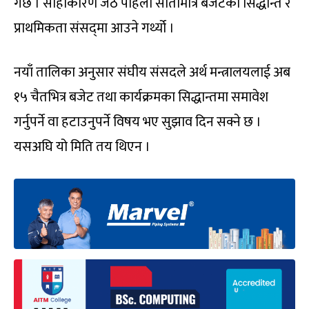
गर्छ । सोहीकारण जेठ पहिलो सातामात्र बजेटका सिद्धान्त र
प्राथमिकता संसद्‍मा आउने गर्थ्यो ।
नयाँ तालिका अनुसार संघीय संसदले अर्थ मन्त्रालयलाई अब
१५ चैतभित्र बजेट तथा कार्यक्रमका सिद्धान्तमा समावेश
गर्नुपर्ने वा हटाउनुपर्ने विषय भए सुझाव दिन सक्ने छ ।
यसअघि यो मिति तय थिएन ।