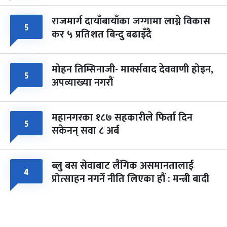
राजमार्ग दायाँबायाँका जग्गामा लाग्ने विकास
५
कर ५ प्रतिशत बिन्दु बढाइँदै
मोहन तिम्सिनाजी- मार्क्सवाद देववाणी होइन,
५
अपव्याख्या नगरौं
महानगरका १८७ सहकारीले फिर्ता दिन
५
सकेनन् सवा ८ अर्ब
ब्लु बस सेवाबाट लैंगिक असमानतालाई
४
प्रोत्साहन नगर्ने नीति लिएका हौं : मन्त्री बादी