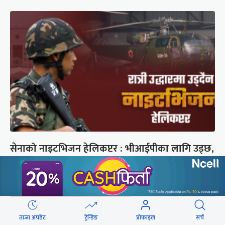
सेनाको नाइटभिजन हेलिकप्टर : भीआईपीका लागि उड्छ,
जनताको ज्यान बचाउन उड्दैन
ताजा अपडेट
ट्रेन्डिङ
प्रोफाइल
सर्च