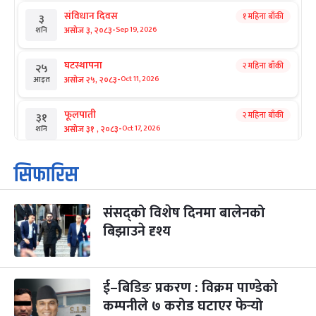
संविधान दिवस
१ महिना बाँकी
३
-
असोज ३, २०८३
Sep 19, 2026
शनि
घटस्थापना
२ महिना बाँकी
२५
-
असोज २५, २०८३
Oct 11, 2026
आइत
फूलपाती
२ महिना बाँकी
३१
-
असोज ३१ , २०८३
Oct 17, 2026
शनि
कार्तिक सङ्क्रान्ति
२ महिना बाँकी
१
सिफारिस
-
कार्तिक १, २०८३
Oct 18, 2026
आइत
संसद्को विशेष दिनमा बालेनको
महानवमी
२ महिना बाँकी
३
-
बिझाउने दृश्य
कार्तिक ३, २०८३
Oct 20, 2026
मंगल
विजयादशमी
२ महिना बाँकी
४
-
कार्तिक ४, २०८३
Oct 21, 2026
बुध
ई–बिडिङ प्रकरण : विक्रम पाण्डेको
कम्पनीले ७ करोड घटाएर फेर्‍यो
पापा‌ङ्कुशा एकादशी व्रत
२ महिना बाँकी
५