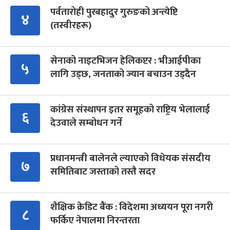
पर्वतारोही पुरबहादुर गुरुङको अन्त्येष्टि
४
(तस्वीरहरू)
सेनाको नाइटभिजन हेलिकप्टर : भीआईपीका
५
लागि उड्छ, जनताको ज्यान बचाउन उड्दैन
कांग्रेस संस्थापन इतर समूहको राष्ट्रिय भेलालाई
६
देउवाले सम्बोधन गर्ने
प्रधानमन्त्री बालेनले ल्याएको विधेयक संसदीय
७
समितिबाट जस्ताको तस्तै सदर
शैक्षिक क्रेडिट बैंक : विदेशमा अध्ययन पूरा नगरी
८
फर्किए नेपालमा निरन्तरता