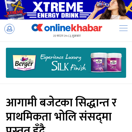
Skip
to
२२ साउन २०८३, शुक्रबार
content
आगामी बजेटका सिद्धान्त र
प्राथमिकता भोलि संसद्‍मा
प्रस्तुत हुँदै