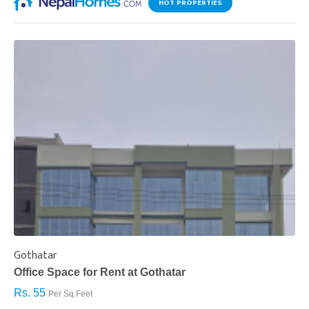
HOT PROPERTIES
Gothatar
S
Office Space for Rent at Gothatar
H
Rs. 55
R
Per Sq.Feet