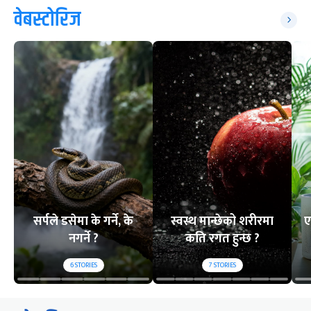
वेबस्टोरिज
सर्पले डसेमा के गर्ने, के
स्वस्थ मान्छेको शरीरमा
ए
नगर्ने ?
कति रगत हुन्छ ?
6
STORIES
7
STORIES