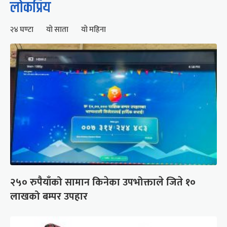
लोकप्रिय
२४ घण्टा
यो साता
यो महिना
२५० रुपैयाँको सामान किनेका उपभोक्ताले जिते १०
लाखको बम्पर उपहार