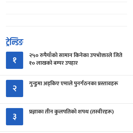
ट्रेन्डिङ
२५० रुपैयाँको सामान किनेका उपभोक्ताले जिते
१
१० लाखको बम्पर उपहार
गुन्डुमा अड्किए एमाले पुनर्गठनका प्रस्तावहरू
२
प्रज्ञाका तीन कुलपतिको शपथ (तस्वीरहरू)
३