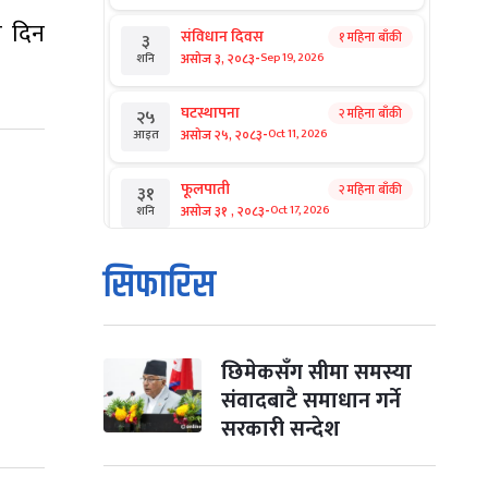
ो दिन
संविधान दिवस
१ महिना बाँकी
३
-
असोज ३, २०८३
Sep 19, 2026
शनि
घटस्थापना
२ महिना बाँकी
२५
-
असोज २५, २०८३
Oct 11, 2026
आइत
फूलपाती
२ महिना बाँकी
३१
-
असोज ३१ , २०८३
Oct 17, 2026
शनि
कार्तिक सङ्क्रान्ति
२ महिना बाँकी
१
सिफारिस
-
कार्तिक १, २०८३
Oct 18, 2026
आइत
महानवमी
२ महिना बाँकी
३
-
कार्तिक ३, २०८३
Oct 20, 2026
मंगल
छिमेकसँग सीमा समस्या
संवादबाटै समाधान गर्ने
विजयादशमी
२ महिना बाँकी
४
सरकारी सन्देश
-
कार्तिक ४, २०८३
Oct 21, 2026
बुध