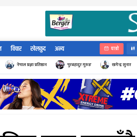
न
विचार
खेलकुद
अन्य
पात्रो
नेपाल प्रज्ञा प्रतिष्ठान
पुरबहादुर गुरुङ
खगेन्द्र सुनार