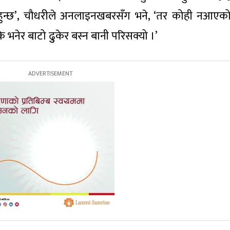
त हुन्छ’, चौधरीले अनलाइनखबरसँग भने, ‘तर कोही नआएक
 भनेर बाटो ढुुकेर बस्न बानी परिसक्यो ।’