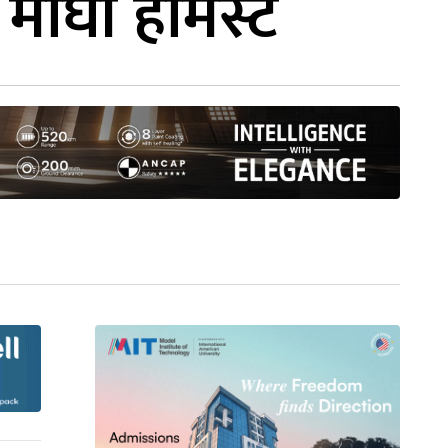
माघी होमस्टे