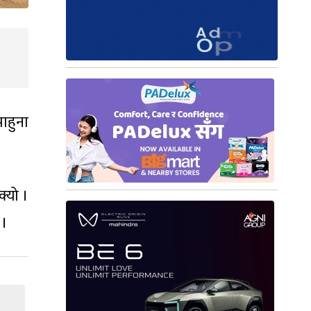
ाहुना
्यो ।
 ।