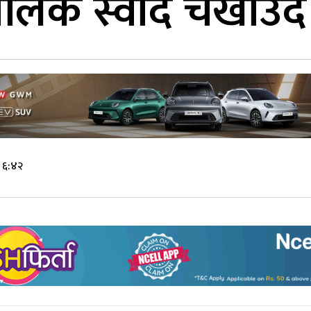
लिक स्वाद चखाउँदै 
 ६:४२