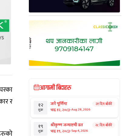
आगामी बिदाहरु
 घरका
कार र
जनै पूर्णिमा
२१ दिन बाँकी
१२
-
भाद्र १२, २०८३
Aug 28, 2026
शुक्र
श्रीकृष्ण जन्माष्टमी व्रत
२८ दिन बाँकी
१९
-
भाद्र १९, २०८३
ँहरुको
Sep 4, 2026
शुक्र