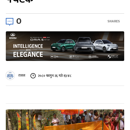
0
SHARES
रासस
२०८० फागुन २६ गते १३:४८