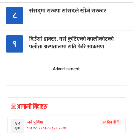
संसद्‍मा रास्वपा सांसदले खोजे सरकार
८
दिउँसो डाक्टर, नर्स कुटिएको कालीकोटको
९
पलाँता अस्पतालमा राति फेरि आक्रमण
Advertisment
आगामी बिदाहरु
जनै पूर्णिमा
२० दिन बाँकी
१२
-
भाद्र १२, २०८३
Aug 28, 2026
शुक्र