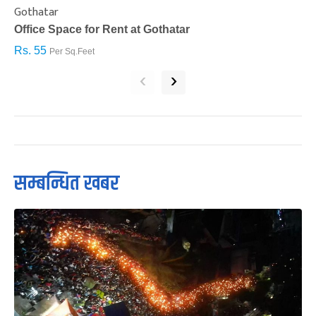
Gothatar
S
Office Space for Rent at Gothatar
H
Rs. 55
R
Per Sq.Feet
‹
›
सम्बन्धित खबर