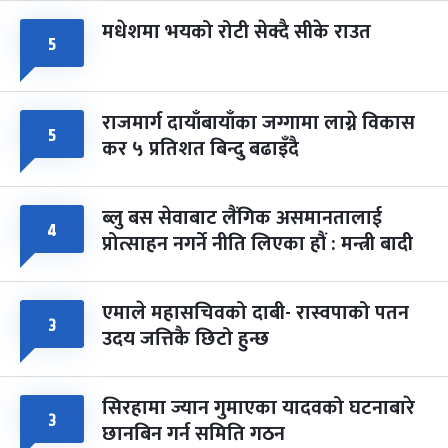
मधेशमा भयको रोटी सेक्दै सीके राउत
५
राजमार्ग दायाँबायाँका जग्गामा लाग्ने विकास
५
कर ५ प्रतिशत बिन्दु बढाइँदै
ब्लु बस सेवाबाट लैंगिक असमानतालाई
४
प्रोत्साहन नगर्ने नीति लिएका हौं : मन्त्री बादी
एमाले महासचिवको दाबी- रास्वपाको पतन
३
उदय जत्तिकै छिटो हुन्छ
सिरहामा ज्यान गुमाएका यादवको घटनाबारे
३
छानबिन गर्न समिति गठन