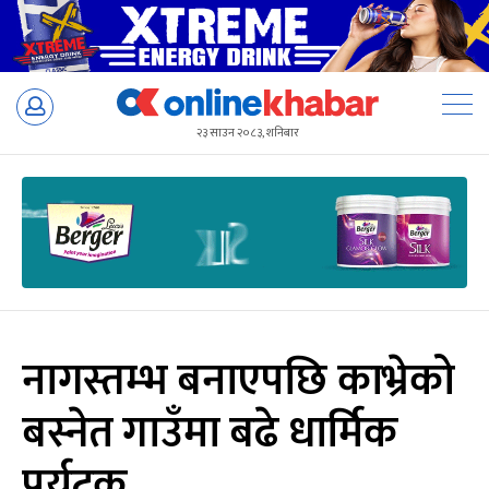
Skip
to
२३ साउन २०८३, शनिबार
content
नागस्तम्भ बनाएपछि काभ्रेको
बस्नेत गाउँमा बढे धार्मिक
पर्यटक