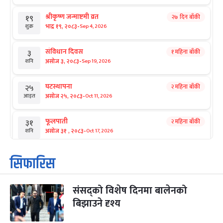
श्रीकृष्ण जन्माष्टमी व्रत
२७ दिन बाँकी
१९
-
भाद्र १९, २०८३
Sep 4, 2026
शुक्र
संविधान दिवस
१ महिना बाँकी
३
-
असोज ३, २०८३
Sep 19, 2026
शनि
घटस्थापना
२ महिना बाँकी
२५
-
असोज २५, २०८३
Oct 11, 2026
आइत
फूलपाती
२ महिना बाँकी
३१
-
असोज ३१ , २०८३
Oct 17, 2026
शनि
कार्तिक सङ्क्रान्ति
२ महिना बाँकी
१
सिफारिस
-
कार्तिक १, २०८३
Oct 18, 2026
आइत
संसद्को विशेष दिनमा बालेनको
महानवमी
२ महिना बाँकी
३
-
बिझाउने दृश्य
कार्तिक ३, २०८३
Oct 20, 2026
मंगल