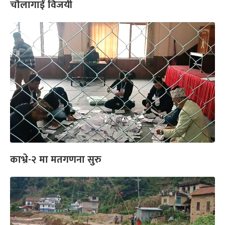
चौलागाईँ विजयी
काभ्रे-२ मा मतगणना सुरु