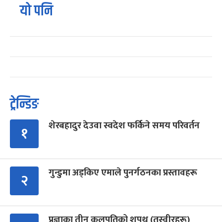
यो पनि
ट्रेन्डिङ
शेरबहादुर देउवा स्वदेश फर्किने समय परिवर्तन
१
गुन्डुमा अड्किए एमाले पुनर्गठनका प्रस्तावहरू
२
प्रज्ञाका तीन कुलपतिको शपथ (तस्वीरहरू)