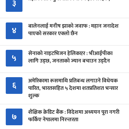
३
बालेनलाई मनीष झाको जवाफ : महान जनादेश
४
पाएको सरकार एक्लो छैन
सेनाको नाइटभिजन हेलिकप्टर : भीआईपीका
५
लागि उड्छ, जनताको ज्यान बचाउन उड्दैन
अमेरिकामा रूसमाथि प्रतिबन्ध लगाउने विधेयक
६
पारित, भारतसहित ५ देशमा शतप्रतिशत भन्सार
शुल्क
शैक्षिक क्रेडिट बैंक : विदेशमा अध्ययन पूरा नगरी
७
फर्किए नेपालमा निरन्तरता