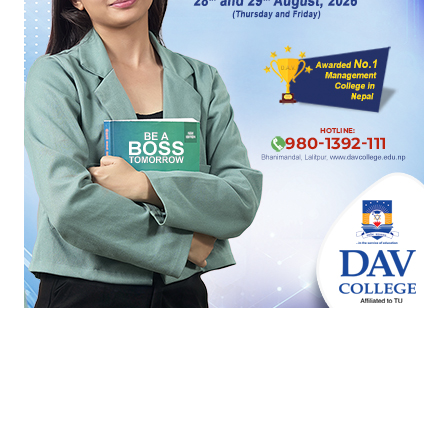
काभ्रे-२ मा मतगणना सुरु