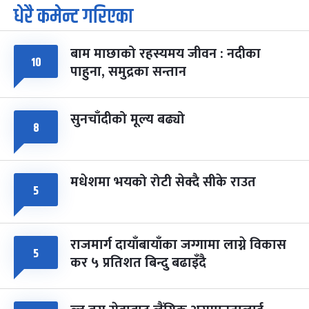
धेरै कमेन्ट गरिएका
पूर्णिमा व्रत
७ महिना बाँकी
७
-
चैत्र ७, २०८३
Mar 21, 2027
आइत
बाम माछाको रहस्यमय जीवन : नदीका
फागुपूर्णिमा
७ महिना बाँकी
८
१०
पाहुना, समुद्रका सन्तान
-
चैत्र ८, २०८३
Mar 22, 2027
सोम
सुनचाँदीको मूल्य बढ्यो
८
मधेशमा भयको रोटी सेक्दै सीके राउत
५
राजमार्ग दायाँबायाँका जग्गामा लाग्ने विकास
५
कर ५ प्रतिशत बिन्दु बढाइँदै