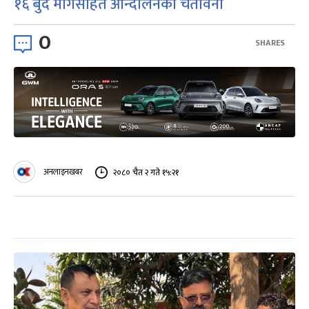
१६ बुँदे मागसहित आन्दोलनको चेतावनी
0
SHARES
अनलाइनखबर
२०८० चैत २ गते १५:२१