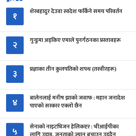
शेरबहादुर देउवा स्वदेश फर्किने समय परिवर्तन
१
गुन्डुमा अड्किए एमाले पुनर्गठनका प्रस्तावहरू
२
प्रज्ञाका तीन कुलपतिको शपथ (तस्वीरहरू)
३
बालेनलाई मनीष झाको जवाफ : महान जनादेश
४
पाएको सरकार एक्लो छैन
सेनाको नाइटभिजन हेलिकप्टर : भीआईपीका
५
लागि उड्छ, जनताको ज्यान बचाउन उड्दैन