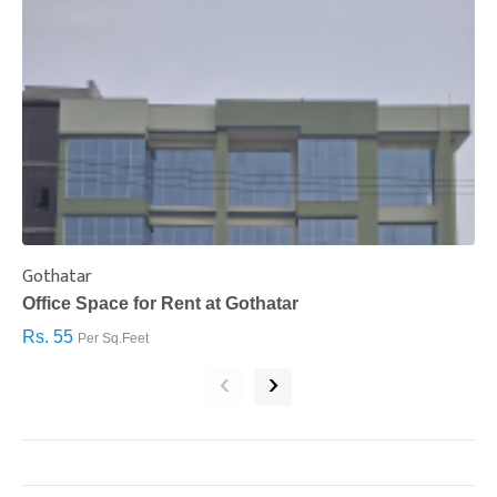
Gothatar
S
Office Space for Rent at Gothatar
H
Rs. 55
R
Per Sq.Feet
‹
›