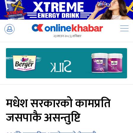
Skip
to
२३ साउन २०८३, शनिबार
content
मधेश सरकारको कामप्रति
जसपाकै असन्तुष्टि