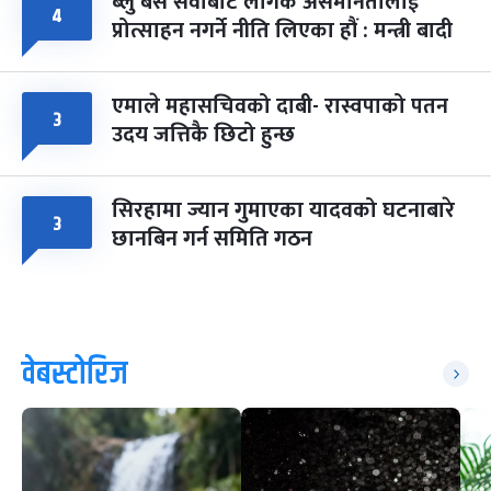
ब्लु बस सेवाबाट लैंगिक असमानतालाई
४
प्रोत्साहन नगर्ने नीति लिएका हौं : मन्त्री बादी
एमाले महासचिवको दाबी- रास्वपाको पतन
३
उदय जत्तिकै छिटो हुन्छ
सिरहामा ज्यान गुमाएका यादवको घटनाबारे
३
छानबिन गर्न समिति गठन
वेबस्टोरिज