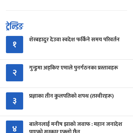
ट्रेन्डिङ
शेरबहादुर देउवा स्वदेश फर्किने समय परिवर्तन
१
गुन्डुमा अड्किए एमाले पुनर्गठनका प्रस्तावहरू
२
प्रज्ञाका तीन कुलपतिको शपथ (तस्वीरहरू)
३
बालेनलाई मनीष झाको जवाफ : महान जनादेश
४
पाएको सरकार एक्लो छैन