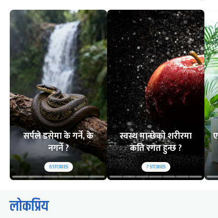
सर्पले डसेमा के गर्ने, के
स्वस्थ मान्छेको शरीरमा
ए
नगर्ने ?
कति रगत हुन्छ ?
6
STORIES
7
STORIES
लोकप्रिय