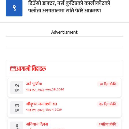
दिउँसो डाक्टर, नर्स कुटिएको कालीकोटको
९
पलाँता अस्पतालमा राति फेरि आक्रमण
Advertisment
आगामी बिदाहरु
जनै पूर्णिमा
२० दिन बाँकी
१२
-
भाद्र १२, २०८३
Aug 28, 2026
शुक्र
श्रीकृष्ण जन्माष्टमी व्रत
२७ दिन बाँकी
१९
-
भाद्र १९, २०८३
Sep 4, 2026
शुक्र
संविधान दिवस
१ महिना बाँकी
३