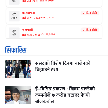
-
असोज ३, २०८३
Sep 19, 2026
शनि
घटस्थापना
२ महिना बाँकी
२५
-
असोज २५, २०८३
Oct 11, 2026
आइत
फूलपाती
२ महिना बाँकी
३१
-
असोज ३१ , २०८३
Oct 17, 2026
शनि
कार्तिक सङ्क्रान्ति
२ महिना बाँकी
१
सिफारिस
-
कार्तिक १, २०८३
Oct 18, 2026
आइत
संसद्को विशेष दिनमा बालेनको
महानवमी
२ महिना बाँकी
३
-
बिझाउने दृश्य
कार्तिक ३, २०८३
Oct 20, 2026
मंगल
विजयादशमी
२ महिना बाँकी
४
-
कार्तिक ४, २०८३
Oct 21, 2026
बुध
ई–बिडिङ प्रकरण : विक्रम पाण्डेको
कम्पनीले ७ करोड घटाएर फेर्‍यो
पापा‌ङ्कुशा एकादशी व्रत
२ महिना बाँकी
५
बोलकबोल
-
कार्तिक ५, २०८३
Oct 22, 2026
बिहि