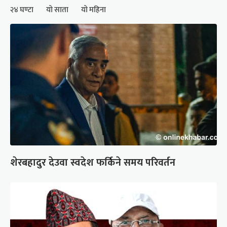
२४ घण्टा
यो साता
यो महिना
शेरबहादुर देउवा स्वदेश फर्किने समय परिवर्तन