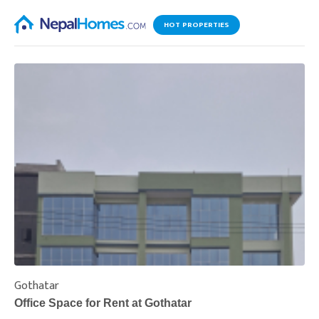
HOT PROPERTIES
Gothatar
S
Office Space for Rent at Gothatar
H