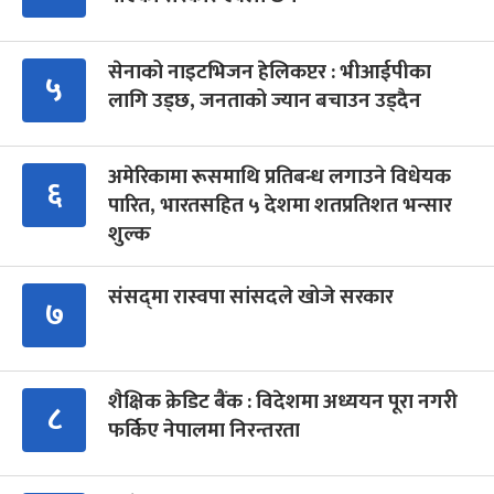
सेनाको नाइटभिजन हेलिकप्टर : भीआईपीका
५
लागि उड्छ, जनताको ज्यान बचाउन उड्दैन
अमेरिकामा रूसमाथि प्रतिबन्ध लगाउने विधेयक
६
पारित, भारतसहित ५ देशमा शतप्रतिशत भन्सार
शुल्क
संसद्‍मा रास्वपा सांसदले खोजे सरकार
७
शैक्षिक क्रेडिट बैंक : विदेशमा अध्ययन पूरा नगरी
८
फर्किए नेपालमा निरन्तरता