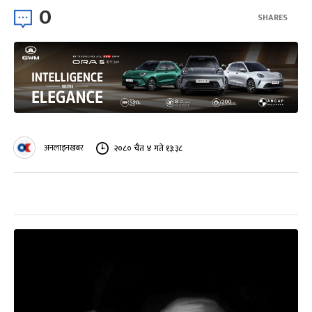
0
SHARES
अनलाइनखबर
२०८० चैत ४ गते १३:३८