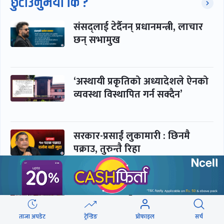
छुटाउनुभयो कि ?
संसद्लाई टेर्दैनन् प्रधानमन्त्री, लाचार
छन् सभामुख
‘अस्थायी प्रकृतिको अध्यादेशले ऐनको
व्यवस्था विस्थापित गर्न सक्दैन’
सरकार-प्रसाईं लुकामारी : छिनमै
पक्राउ, तुरुन्तै रिहा
‘कामचलाउ’ नेतृत्वले थलियो स्वास्थ्य
क्षेत्र
ताजा अपडेट
ट्रेन्डिङ
प्रोफाइल
सर्च