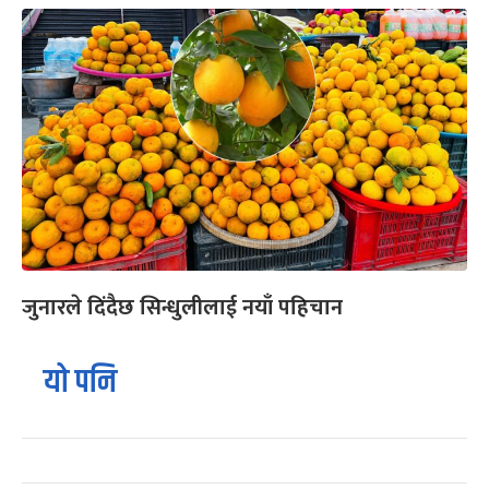
जुनारले दिंदैछ सिन्धुलीलाई नयाँ पहिचान
यो पनि