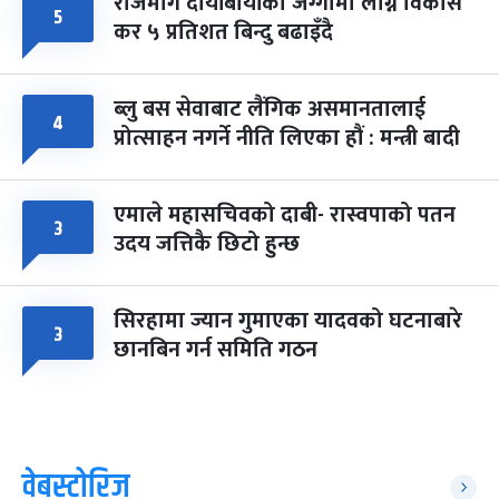
राजमार्ग दायाँबायाँका जग्गामा लाग्ने विकास
५
कर ५ प्रतिशत बिन्दु बढाइँदै
ब्लु बस सेवाबाट लैंगिक असमानतालाई
४
प्रोत्साहन नगर्ने नीति लिएका हौं : मन्त्री बादी
एमाले महासचिवको दाबी- रास्वपाको पतन
३
उदय जत्तिकै छिटो हुन्छ
सिरहामा ज्यान गुमाएका यादवको घटनाबारे
३
छानबिन गर्न समिति गठन
वेबस्टोरिज