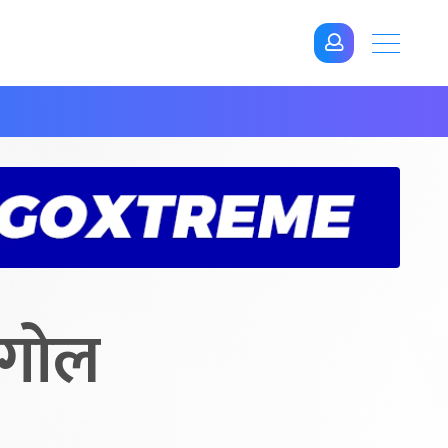
३ गोल