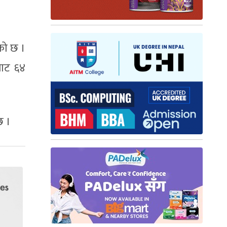
ेको छ ।
बाट ६४
छ ।