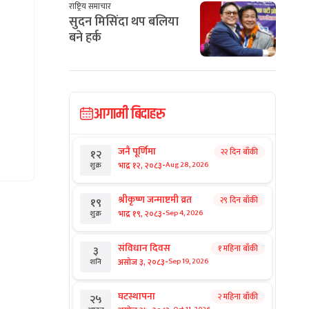
राष्ट्रिय समाचार
सुदन मिसिंदा थप बलिया
बने हर्क
आगामी बिदाहरु
जनै पूर्णिमा
२२ दिन बाँकी
१२
-
भाद्र १२, २०८३
Aug 28, 2026
शुक्र
श्रीकृष्ण जन्माष्टमी व्रत
२९ दिन बाँकी
१९
-
भाद्र १९, २०८३
Sep 4, 2026
शुक्र
संविधान दिवस
१ महिना बाँकी
३
-
असोज ३, २०८३
Sep 19, 2026
शनि
घटस्थापना
२ महिना बाँकी
२५