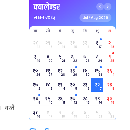
क्यालेन्डर
साउन २०८३
Jul
Aug 2026
/
आ
सो
मं
बु
बि
शु
श
२८
२९
३०
३१
३२
१
२
12
13
14
15
16
17
18
३
४
५
६
७
८
९
19
20
21
22
23
24
25
१०
११
१२
१३
१४
१५
१६
26
27
28
29
30
31
1
१७
१८
१९
२०
२१
२२
२३
2
3
4
5
6
7
8
२४
२५
२६
२७
२८
२९
३०
9
10
11
12
13
14
15
 यस्तै
३१
१
२
३
४
५
६
16
17
18
19
20
21
22