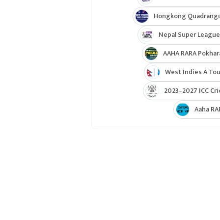
Hongkong Quadrangul
Nepal Super League
AAHA RARA Pokhar
West Indies A Tou
2023–2027 ICC Cri
Aaha RA