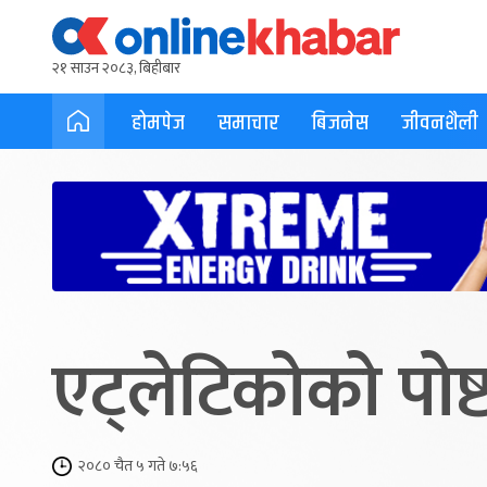
२१ साउन २०८३, बिहीबार
होमपेज
समाचार
बिजनेस
जीवनशैली
एट्लेटिकोको पोष्
२०८० चैत ५ गते ७:५६