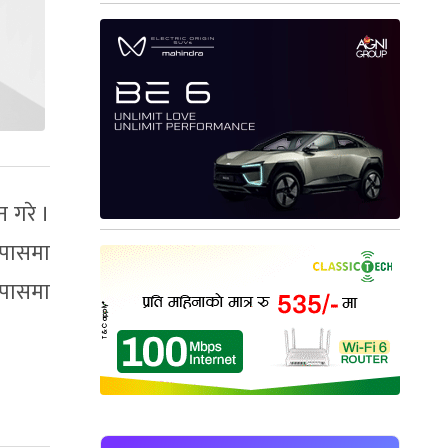
न गरे ।
 पासमा
 पासमा