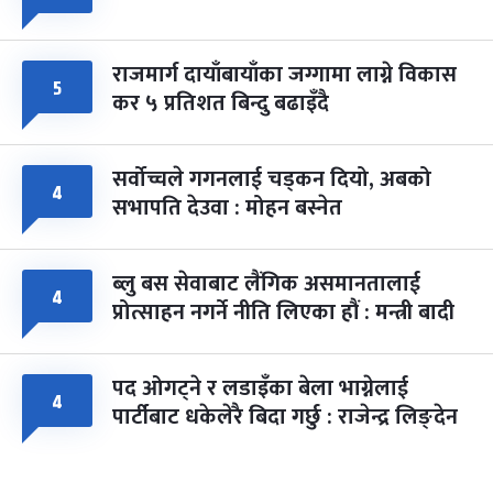
राजमार्ग दायाँबायाँका जग्गामा लाग्ने विकास
५
कर ५ प्रतिशत बिन्दु बढाइँदै
सर्वोच्चले गगनलाई चड्कन दियो, अबको
४
सभापति देउवा : मोहन बस्नेत
ब्लु बस सेवाबाट लैंगिक असमानतालाई
४
प्रोत्साहन नगर्ने नीति लिएका हौं : मन्त्री बादी
पद ओगट्ने र लडाइँका बेला भाग्नेलाई
४
पार्टीबाट धकेलेरै बिदा गर्छु : राजेन्द्र लिङ्देन