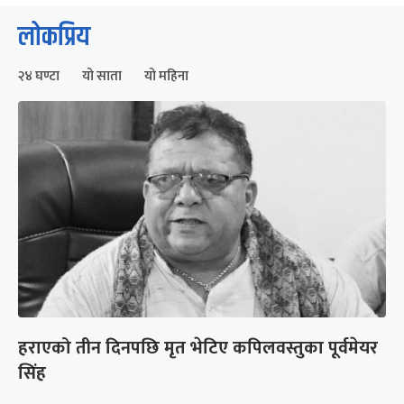
लोकप्रिय
२४ घण्टा
यो साता
यो महिना
हराएको तीन दिनपछि मृत भेटिए कपिलवस्तुका पूर्वमेयर
सिंह