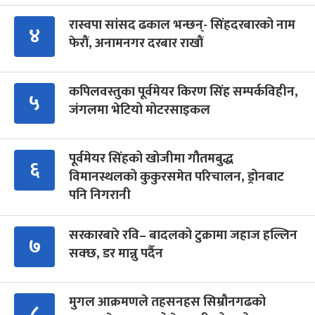
रास्वपा सांसद ढकाल भन्छन्- सिंहदरबारको नाम
४
फेरौं, अनामनगर दरबार राखौं
कपिलवस्तुका पूर्वमेयर किरण सिंह सम्पर्कविहीन,
५
जंगलमा भेटियो मोटरसाइकल
पूर्वमेयर सिंहको खोजीमा गौतमबुद्ध
६
विमानस्थलको कुकुरसमेत परिचालन, ड्रोनबाट
पनि निगरानी
सरकारबारे रवि– बादलको टुक्रामा जहाज हल्लिन
७
सक्छ, डर मान्नु पर्दैन
मुगल आक्रमणले तहसनहस सिम्रौनगढको
८