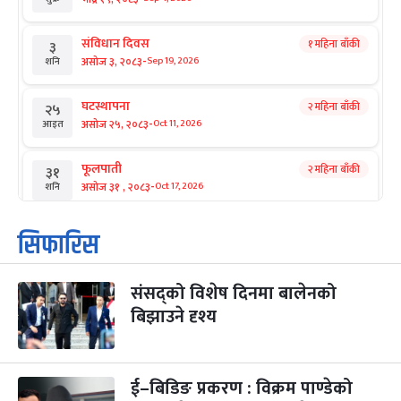
संविधान दिवस
१ महिना बाँकी
३
-
असोज ३, २०८३
Sep 19, 2026
शनि
घटस्थापना
२ महिना बाँकी
२५
-
असोज २५, २०८३
Oct 11, 2026
आइत
फूलपाती
२ महिना बाँकी
३१
-
असोज ३१ , २०८३
Oct 17, 2026
शनि
कार्तिक सङ्क्रान्ति
२ महिना बाँकी
१
सिफारिस
-
कार्तिक १, २०८३
Oct 18, 2026
आइत
संसद्को विशेष दिनमा बालेनको
महानवमी
२ महिना बाँकी
३
-
बिझाउने दृश्य
कार्तिक ३, २०८३
Oct 20, 2026
मंगल
विजयादशमी
२ महिना बाँकी
४
-
कार्तिक ४, २०८३
Oct 21, 2026
बुध
ई–बिडिङ प्रकरण : विक्रम पाण्डेको