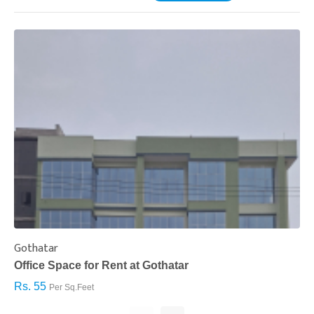
Gothatar
S
Office Space for Rent at Gothatar
H
Rs. 55
R
Per Sq.Feet