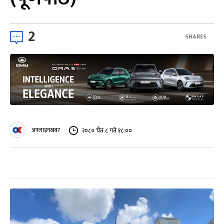
2
SHARES
अनलाइनखबर
२०८० चैत ८ गते १८:००