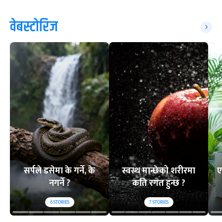
वेबस्टोरिज
सर्पले डसेमा के गर्ने, के
स्वस्थ मान्छेको शरीरमा
ए
नगर्ने ?
कति रगत हुन्छ ?
6
STORIES
7
STORIES