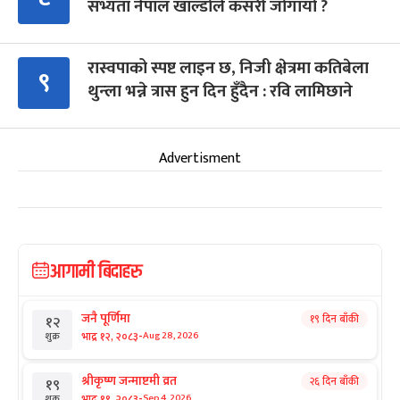
सभ्यता नेपाल खाल्डोले कसरी जोगायो ?
रास्वपाको स्पष्ट लाइन छ, निजी क्षेत्रमा कतिबेला
९
थुन्ला भन्ने त्रास हुन दिन हुँदैन : रवि लामिछाने
Advertisment
आगामी बिदाहरु
जनै पूर्णिमा
१९ दिन बाँकी
१२
-
भाद्र १२, २०८३
Aug 28, 2026
शुक्र
श्रीकृष्ण जन्माष्टमी व्रत
२६ दिन बाँकी
१९
-
भाद्र १९, २०८३
Sep 4, 2026
शुक्र