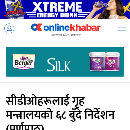
Skip
to
२४ साउन २०८३, आइतबार
content
सीडीओहरूलाई गृह
मन्त्रालयको ६८ बुँदे निर्देशन
(पूर्णपाठ)