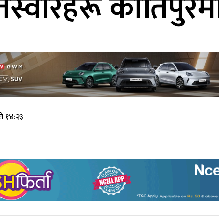
वीरहरू कीर्तिपुरमा 
ते १४:२३