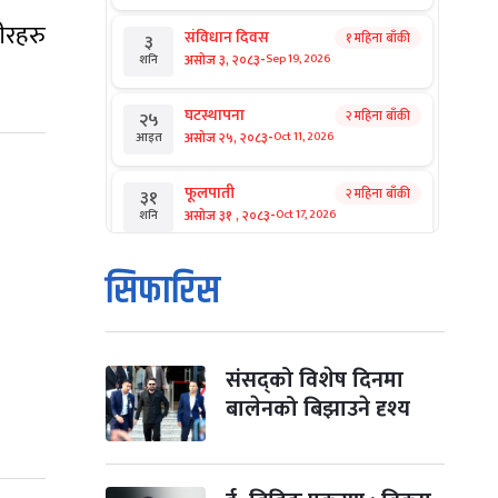
ीरहरु
संविधान दिवस
१ महिना बाँकी
३
-
असोज ३, २०८३
Sep 19, 2026
शनि
घटस्थापना
२ महिना बाँकी
२५
-
असोज २५, २०८३
Oct 11, 2026
आइत
फूलपाती
२ महिना बाँकी
३१
-
असोज ३१ , २०८३
Oct 17, 2026
शनि
कार्तिक सङ्क्रान्ति
२ महिना बाँकी
१
सिफारिस
-
कार्तिक १, २०८३
Oct 18, 2026
आइत
महानवमी
२ महिना बाँकी
३
-
कार्तिक ३, २०८३
Oct 20, 2026
मंगल
संसद्को विशेष दिनमा
बालेनको बिझाउने दृश्य
विजयादशमी
२ महिना बाँकी
४
-
कार्तिक ४, २०८३
Oct 21, 2026
बुध