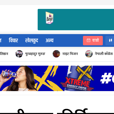
न
विचार
खेलकुद
अन्य
पात्रो
रतिष्ठान
पुरबहादुर गुरुङ
नाइट भिजन
नेपाली काँग्रेस