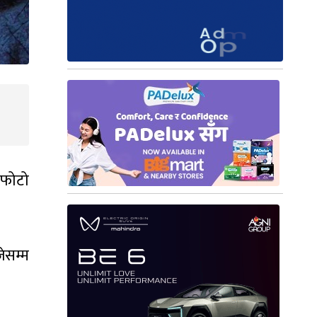
े फोटो
ेसम्म