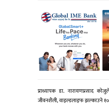
प्राध्यापक डा. नारायणप्रसाद कोजु
जीवनशैली, वाइल्डलाइफ झल्काउने १०० व