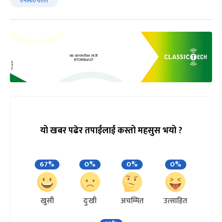
एनसीएचएल
यो खबर पढेर तपाईलाई कस्तो महसुस भयो ?
67%
0%
0%
0%
खुसी
दुःखी
अचम्मित
उत्साहित