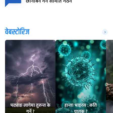
छानबिन गर्न समिति गठन
वेबस्टोरिज
चट्याङ लागेमा तुरुन्त के
हान्ता भाइरस : कति
गर्ने ?
घातक ?