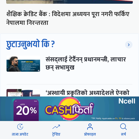
शैक्षिक क्रेडिट बैंक : विदेशमा अध्ययन पूरा नगरी फर्किए
नेपालमा निरन्तरता
छुटाउनुभयो कि ?
संसद्लाई टेर्दैनन् प्रधानमन्त्री, लाचार
छन् सभामुख
‘अस्थायी प्रकृतिको अध्यादेशले ऐनको
व्यवस्था विस्थापित गर्न सक्दैन’
सरकार-प्रसाईं लुकामारी : छिनमै
पक्राउ, तुरुन्तै रिहा
ताजा अपडेट
ट्रेन्डिङ
प्रोफाइल
सर्च