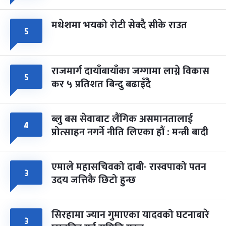
मधेशमा भयको रोटी सेक्दै सीके राउत
५
राजमार्ग दायाँबायाँका जग्गामा लाग्ने विकास
५
कर ५ प्रतिशत बिन्दु बढाइँदै
ब्लु बस सेवाबाट लैंगिक असमानतालाई
४
प्रोत्साहन नगर्ने नीति लिएका हौं : मन्त्री बादी
एमाले महासचिवको दाबी- रास्वपाको पतन
३
उदय जत्तिकै छिटो हुन्छ
सिरहामा ज्यान गुमाएका यादवको घटनाबारे
३