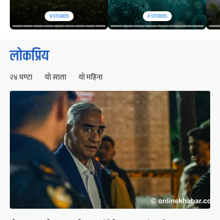
9
STORIES
8
STORIES
लोकप्रिय
२४ घण्टा
यो साता
यो महिना