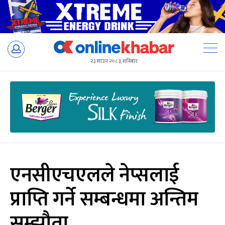
Skip
to
२३ साउन २०८३, शनिबार
content
एनसीएचएलले नेप्सलाई
प्राप्ति गर्ने सम्बन्धमा अन्तिम
सम्झौता