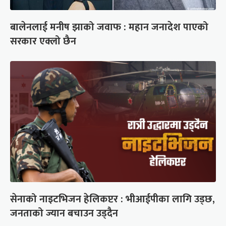
बालेनलाई मनीष झाको जवाफ : महान जनादेश पाएको
सरकार एक्लो छैन
सेनाको नाइटभिजन हेलिकप्टर : भीआईपीका लागि उड्छ,
जनताको ज्यान बचाउन उड्दैन