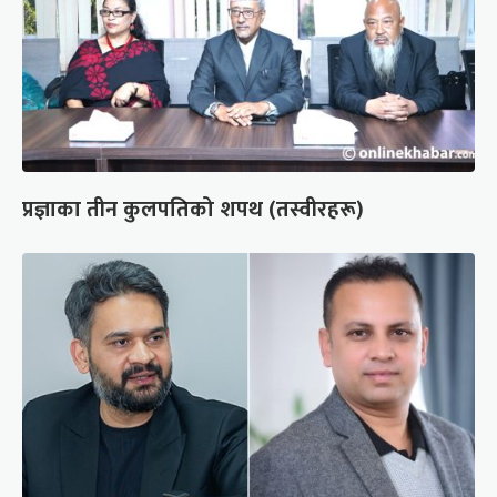
प्रज्ञाका तीन कुलपतिको शपथ (तस्वीरहरू)