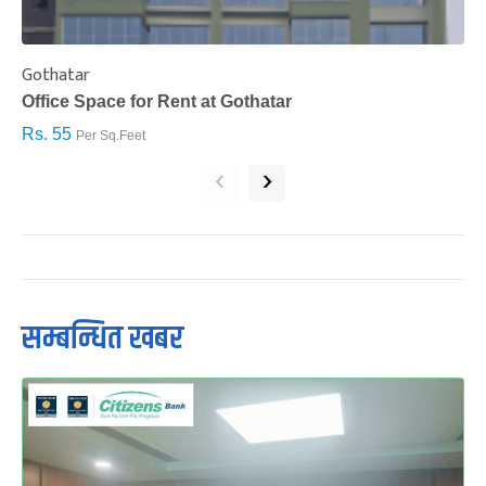
Gothatar
S
Office Space for Rent at Gothatar
H
Rs. 55
R
Per Sq.Feet
‹
›
सम्बन्धित खबर