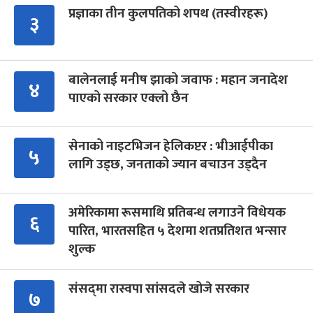
प्रज्ञाका तीन कुलपतिको शपथ (तस्वीरहरू)
३
बालेनलाई मनीष झाको जवाफ : महान जनादेश
४
पाएको सरकार एक्लो छैन
सेनाको नाइटभिजन हेलिकप्टर : भीआईपीका
५
लागि उड्छ, जनताको ज्यान बचाउन उड्दैन
अमेरिकामा रूसमाथि प्रतिबन्ध लगाउने विधेयक
६
पारित, भारतसहित ५ देशमा शतप्रतिशत भन्सार
शुल्क
संसद्‍मा रास्वपा सांसदले खोजे सरकार
७