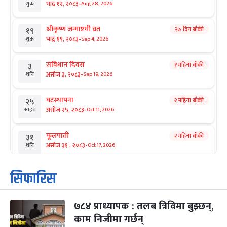
-
भाद्र १२, २०८३
Aug 28, 2026
शुक्र
श्रीकृष्ण जन्माष्टमी व्रत
२७ दिन बाँकी
१९
-
भाद्र १९, २०८३
Sep 4, 2026
शुक्र
संविधान दिवस
१ महिना बाँकी
३
-
असोज ३, २०८३
Sep 19, 2026
शनि
घटस्थापना
२ महिना बाँकी
२५
-
असोज २५, २०८३
Oct 11, 2026
आइत
फूलपाती
२ महिना बाँकी
३१
-
असोज ३१ , २०८३
Oct 17, 2026
शनि
कार्तिक सङ्क्रान्ति
२ महिना बाँकी
१
सिफारिस
-
कार्तिक १, २०८३
Oct 18, 2026
आइत
७८४ प्राध्यापक : तलब त्रिविमा बुझ्छन्,
महानवमी
२ महिना बाँकी
३
-
काम निजीमा गर्छन्
कार्तिक ३, २०८३
Oct 20, 2026
मंगल