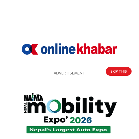
67%
3%
3%
3%
खुसी
दुःखी
अचम्मित
उत्साहित
23%
SKIP THIS
आक्रोशित
ADVERTISEMENT
प्रतिक्रिया
भर्खरै
पुराना
लोकप्रिय