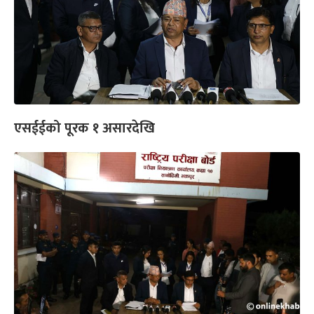
एसईईको पूरक १ असारदेखि