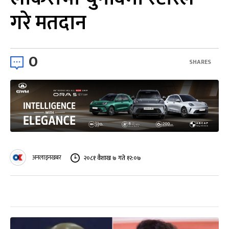
गरे मतदान
0
SHARES
अनलाइनखबर
२०८१ वैशाख ७ गते १२:०७