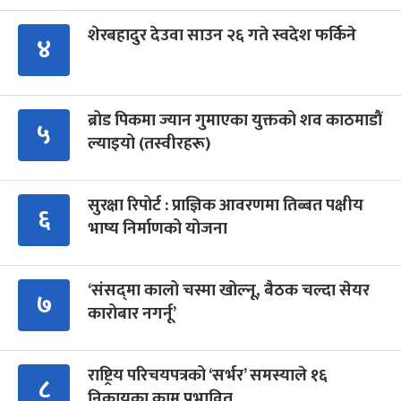
शेरबहादुर देउवा साउन २६ गते स्वदेश फर्किने
४
ब्रोड पिकमा ज्यान गुमाएका युक्तको शव काठमाडौं
५
ल्याइयो (तस्वीरहरू)
सुरक्षा रिपोर्ट : प्राज्ञिक आवरणमा तिब्बत पक्षीय
६
भाष्य निर्माणको योजना
‘संसद्‍मा कालो चस्मा खोल्नू, बैठक चल्दा सेयर
७
कारोबार नगर्नू’
राष्ट्रिय परिचयपत्रको ‘सर्भर’ समस्याले १६
८
निकायका काम प्रभावित