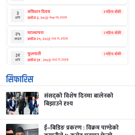
संविधान दिवस
१ महिना बाँकी
३
-
असोज ३, २०८३
Sep 19, 2026
शनि
घटस्थापना
२ महिना बाँकी
२५
-
असोज २५, २०८३
Oct 11, 2026
आइत
फूलपाती
२ महिना बाँकी
३१
-
असोज ३१ , २०८३
Oct 17, 2026
शनि
कार्तिक सङ्क्रान्ति
२ महिना बाँकी
१
सिफारिस
-
कार्तिक १, २०८३
Oct 18, 2026
आइत
संसद्को विशेष दिनमा बालेनको
महानवमी
२ महिना बाँकी
३
-
बिझाउने दृश्य
कार्तिक ३, २०८३
Oct 20, 2026
मंगल
विजयादशमी
२ महिना बाँकी
४
-
कार्तिक ४, २०८३
Oct 21, 2026
बुध
ई–बिडिङ प्रकरण : विक्रम पाण्डेको