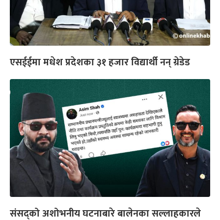
एसईईमा मधेश प्रदेशका ३१ हजार विद्यार्थी नन् ग्रेडेड
संसद्को अशोभनीय घटनाबारे बालेनका सल्लाहकारले