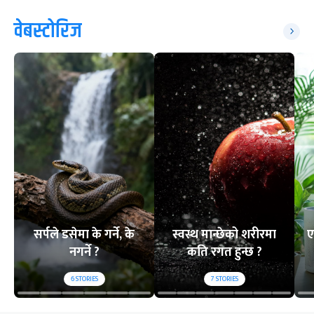
वेबस्टोरिज
सर्पले डसेमा के गर्ने, के
स्वस्थ मान्छेको शरीरमा
ए
नगर्ने ?
कति रगत हुन्छ ?
6
STORIES
7
STORIES