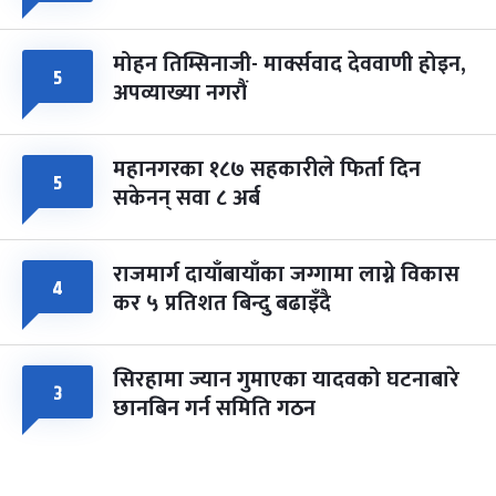
मोहन तिम्सिनाजी- मार्क्सवाद देववाणी होइन,
५
अपव्याख्या नगरौं
महानगरका १८७ सहकारीले फिर्ता दिन
५
सकेनन् सवा ८ अर्ब
राजमार्ग दायाँबायाँका जग्गामा लाग्ने विकास
४
कर ५ प्रतिशत बिन्दु बढाइँदै
सिरहामा ज्यान गुमाएका यादवको घटनाबारे
३
छानबिन गर्न समिति गठन