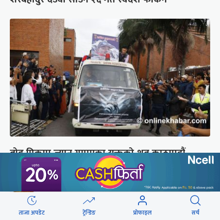
ब्रोड पिकमा ज्यान गुमाएका युक्तको शव काठमाडौं
ल्याइयो (तस्वीरहरू)
ताजा अपडेट
ट्रेन्डिङ
प्रोफाइल
सर्च