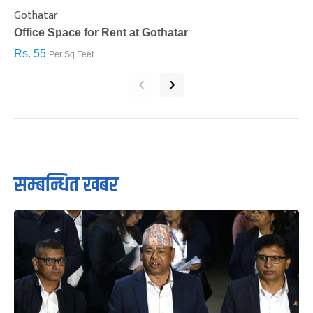
Gothatar
S
Office Space for Rent at Gothatar
H
Rs. 55
R
Per Sq.Feet
‹
›
सम्बन्धित खबर