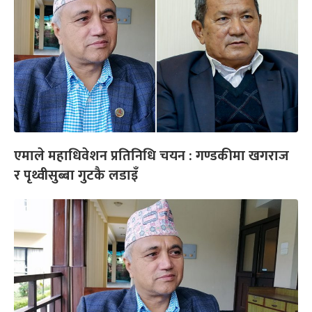
एमाले महाधिवेशन प्रतिनिधि चयन : गण्डकीमा खगराज
र पृथ्वीसुब्बा गुटकै लडाइँ