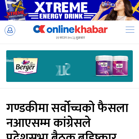
Skip
to
२२ साउन २०८३, शुक्रबार
content
गण्डकीमा सर्वोच्चको फैसला
नआएसम्म कांग्रेसले
प्रदेशसभा बैठक बहिष्कार