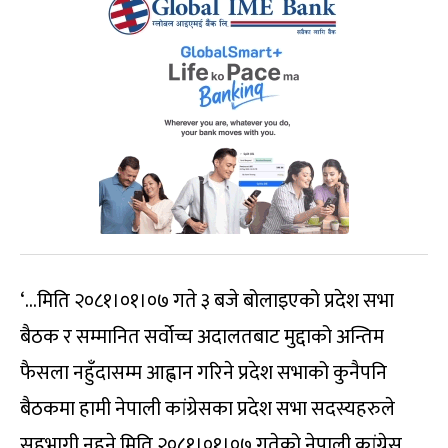
‘…मिति २०८१।०१।०७ गते ३ बजे बोलाइएको प्रदेश सभा
बैठक र सम्मानित सर्वोच्च अदालतबाट मुद्दाको अन्तिम
फैसला नहुँदासम्म आह्वान गरिने प्रदेश सभाको कुनैपनि
बैठकमा हामी नेपाली कांग्रेसका प्रदेश सभा सदस्यहरुले
सहभागी नहुने मिति २०८१।०१।०७ गतेको नेपाली कांग्रेस