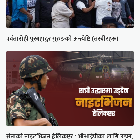
पर्वतारोही पुरबहादुर गुरुङको अन्त्येष्टि (तस्वीरहरू)
सेनाको नाइटभिजन हेलिकप्टर : भीआईपीका लागि उड्छ,