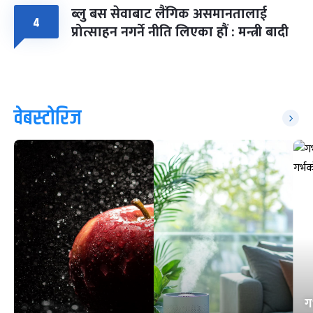
ब्लु बस सेवाबाट लैंगिक असमानतालाई
४
प्रोत्साहन नगर्ने नीति लिएका हौं : मन्त्री बादी
वेबस्टोरिज
ग