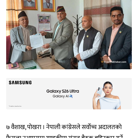
७ वैशाख, पाेखरा । नेपाली कांग्रेसले सर्वाेच्च अदालतको