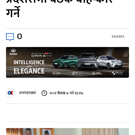
गर्ने
0
SHARES
अनलाइनखबर
२०८१ वैशाख ७ गते १३:४७