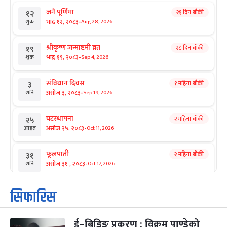
जनै पूर्णिमा
२१ दिन बाँकी
१२
-
भाद्र १२, २०८३
Aug 28, 2026
शुक्र
श्रीकृष्ण जन्माष्टमी व्रत
२८ दिन बाँकी
१९
-
भाद्र १९, २०८३
Sep 4, 2026
शुक्र
संविधान दिवस
१ महिना बाँकी
३
-
असोज ३, २०८३
Sep 19, 2026
शनि
घटस्थापना
२ महिना बाँकी
२५
-
असोज २५, २०८३
Oct 11, 2026
आइत
फूलपाती
२ महिना बाँकी
३१
-
असोज ३१ , २०८३
Oct 17, 2026
शनि
कार्तिक सङ्क्रान्ति
२ महिना बाँकी
१
सिफारिस
-
कार्तिक १, २०८३
Oct 18, 2026
आइत
ई–बिडिङ प्रकरण : विक्रम पाण्डेको
महानवमी
२ महिना बाँकी
३