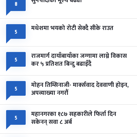
सुनचाँदीको मूल्य बढ्यो
८
मधेशमा भयको रोटी सेक्दै सीके राउत
५
राजमार्ग दायाँबायाँका जग्गामा लाग्ने विकास
५
कर ५ प्रतिशत बिन्दु बढाइँदै
मोहन तिम्सिनाजी- मार्क्सवाद देववाणी होइन,
५
अपव्याख्या नगरौं
महानगरका १८७ सहकारीले फिर्ता दिन
५
सकेनन् सवा ८ अर्ब