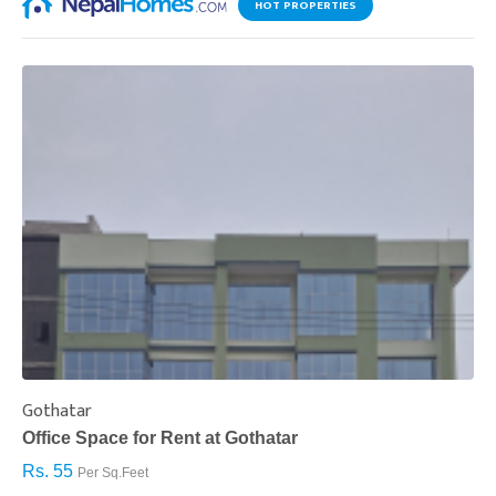
HOT PROPERTIES
Gothatar
S
Office Space for Rent at Gothatar
H
Rs. 55
R
Per Sq.Feet