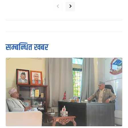
‹
›
सम्बन्धित खबर