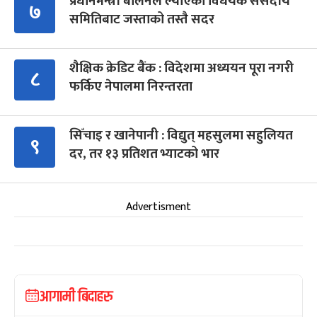
प्रधानमन्त्री बालेनले ल्याएको विधेयक संसदीय
७
समितिबाट जस्ताको तस्तै सदर
शैक्षिक क्रेडिट बैंक : विदेशमा अध्ययन पूरा नगरी
८
फर्किए नेपालमा निरन्तरता
सिँचाइ र खानेपानी : विद्युत् महसुलमा सहुलियत
९
दर, तर १३ प्रतिशत भ्याटको भार
Advertisment
आगामी बिदाहरु