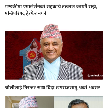
गण्डकीमा एमालेसँगको सहकार्य तत्काल कायमै राख्ने,
मन्त्रिपरिषद् हेरफेर नगर्ने
ओलीलाई निरन्तर साथ दिँदा खगराजसामु अर्को अवसर