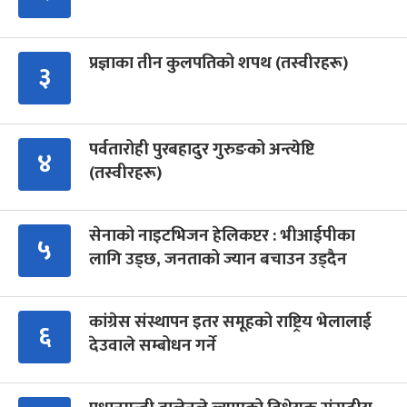
प्रज्ञाका तीन कुलपतिको शपथ (तस्वीरहरू)
३
पर्वतारोही पुरबहादुर गुरुङको अन्त्येष्टि
४
(तस्वीरहरू)
सेनाको नाइटभिजन हेलिकप्टर : भीआईपीका
५
लागि उड्छ, जनताको ज्यान बचाउन उड्दैन
कांग्रेस संस्थापन इतर समूहको राष्ट्रिय भेलालाई
६
देउवाले सम्बोधन गर्ने