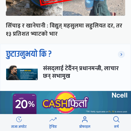
सिँचाइ र खानेपानी : विद्युत् महसुलमा सहुलियत दर, तर
१३ प्रतिशत भ्याटको भार
छुटाउनुभयो कि ?
संसद्लाई टेर्दैनन् प्रधानमन्त्री, लाचार
छन् सभामुख
‘अस्थायी प्रकृतिको अध्यादेशले ऐनको
व्यवस्था विस्थापित गर्न सक्दैन’
ताजा अपडेट
ट्रेन्डिङ
प्रोफाइल
सर्च