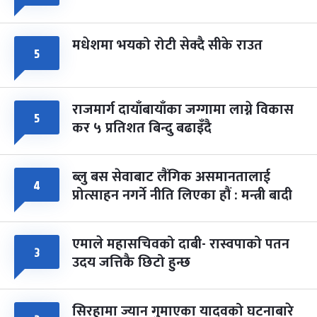
मधेशमा भयको रोटी सेक्दै सीके राउत
५
राजमार्ग दायाँबायाँका जग्गामा लाग्ने विकास
५
कर ५ प्रतिशत बिन्दु बढाइँदै
ब्लु बस सेवाबाट लैंगिक असमानतालाई
४
प्रोत्साहन नगर्ने नीति लिएका हौं : मन्त्री बादी
एमाले महासचिवको दाबी- रास्वपाको पतन
३
उदय जत्तिकै छिटो हुन्छ
सिरहामा ज्यान गुमाएका यादवको घटनाबारे