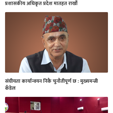
प्रशासकीय अधिकृत प्रदेश मातहत राखौं
संघीयता कार्यान्वयन निकै चुनौतीपूर्ण छ : मुख्यमन्त्री
कँडेल