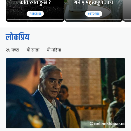
कति रगत हुन्छ ?
गर्ने ५ महत्त्वपूर्ण जाँच
7
STORIES
6
STORIES
लोकप्रिय
२४ घण्टा
यो साता
यो महिना