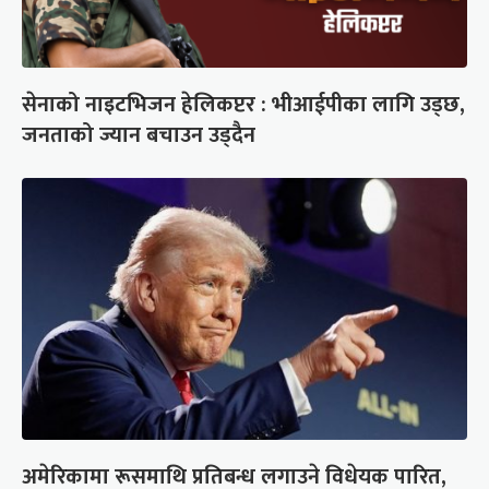
सेनाको नाइटभिजन हेलिकप्टर : भीआईपीका लागि उड्छ,
जनताको ज्यान बचाउन उड्दैन
अमेरिकामा रूसमाथि प्रतिबन्ध लगाउने विधेयक पारित,