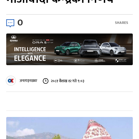
0
SHARES
अनलाइनखबर
२०८१ वैशाख १२ गते ९:०३