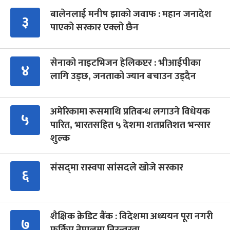
बालेनलाई मनीष झाको जवाफ : महान जनादेश
३
पाएको सरकार एक्लो छैन
सेनाको नाइटभिजन हेलिकप्टर : भीआईपीका
४
लागि उड्छ, जनताको ज्यान बचाउन उड्दैन
अमेरिकामा रूसमाथि प्रतिबन्ध लगाउने विधेयक
५
पारित, भारतसहित ५ देशमा शतप्रतिशत भन्सार
शुल्क
संसद्‍मा रास्वपा सांसदले खोजे सरकार
६
शैक्षिक क्रेडिट बैंक : विदेशमा अध्ययन पूरा नगरी
७
फर्किए नेपालमा निरन्तरता