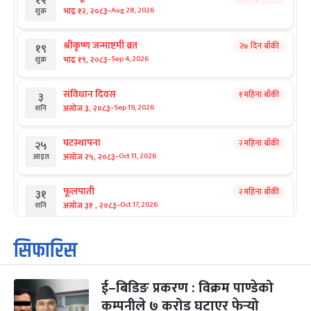
१२
-
भाद्र १२, २०८३
Aug 28, 2026
शुक्र
श्रीकृष्ण जन्माष्टमी व्रत
२७ दिन बाँकी
१९
-
भाद्र १९, २०८३
Sep 4, 2026
शुक्र
संविधान दिवस
१ महिना बाँकी
३
-
असोज ३, २०८३
Sep 19, 2026
शनि
घटस्थापना
२ महिना बाँकी
२५
-
असोज २५, २०८३
Oct 11, 2026
आइत
फूलपाती
२ महिना बाँकी
३१
-
असोज ३१ , २०८३
Oct 17, 2026
शनि
कार्तिक सङ्क्रान्ति
२ महिना बाँकी
१
सिफारिस
-
कार्तिक १, २०८३
Oct 18, 2026
आइत
ई–बिडिङ प्रकरण : विक्रम पाण्डेको
महानवमी
२ महिना बाँकी
३
-
कम्पनीले ७ करोड घटाएर फेर्‍यो
कार्तिक ३, २०८३
Oct 20, 2026
मंगल