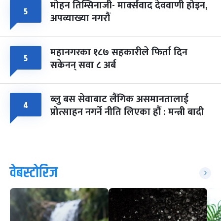
मोहन तिम्सिनाजी- मार्क्सवाद देववाणी होइन,
५
अपव्याख्या नगरौं
महानगरका १८७ सहकारीले फिर्ता दिन
५
सकेनन् सवा ८ अर्ब
ब्लु बस सेवाबाट लैंगिक असमानतालाई
४
प्रोत्साहन नगर्ने नीति लिएका हौं : मन्त्री बादी
वेबस्टोरिज