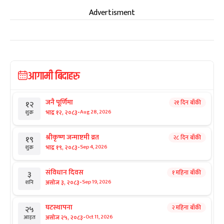
Advertisment
आगामी बिदाहरु
जनै पूर्णिमा
२१ दिन बाँकी
१२
-
भाद्र १२, २०८३
Aug 28, 2026
शुक्र
श्रीकृष्ण जन्माष्टमी व्रत
२८ दिन बाँकी
१९
-
भाद्र १९, २०८३
Sep 4, 2026
शुक्र
संविधान दिवस
१ महिना बाँकी
३
-
असोज ३, २०८३
Sep 19, 2026
शनि
घटस्थापना
२ महिना बाँकी
२५
-
असोज २५, २०८३
Oct 11, 2026
आइत