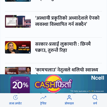
‘अस्थायी प्रकृतिको अध्यादेशले ऐनको
व्यवस्था विस्थापित गर्न सक्दैन’
सरकार-प्रसाईं लुकामारी : छिनमै
पक्राउ, तुरुन्तै रिहा
‘कामचलाउ’ नेतृत्वले थलियो स्वास्थ्य
क्षेत्र
पूर्णबहादुर-शेखर : पार्टी सभापति
ताक्थे, विभाजनको संघारमा
ताजा अपडेट
ट्रेन्डिङ
प्रोफाइल
सर्च