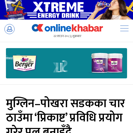
Skip
to
२२ साउन २०८३, शुक्रबार
content
मुग्लिन–पोखरा सडकका चार
ठाउँमा ‘प्रिकाष्ट’ प्रविधि प्रयोग
गरेर पुल बनाइँदै