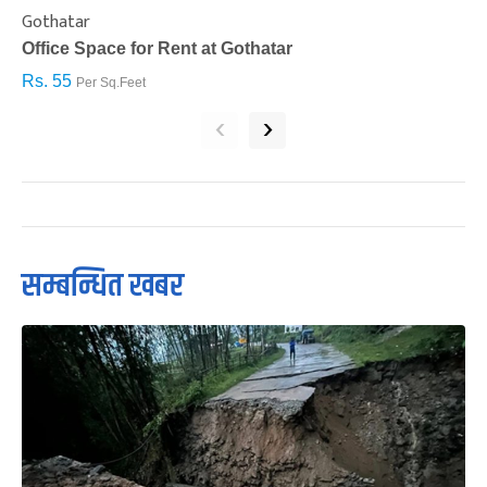
Gothatar
S
Office Space for Rent at Gothatar
H
Rs. 55
R
Per Sq.Feet
‹
›
सम्बन्धित खबर