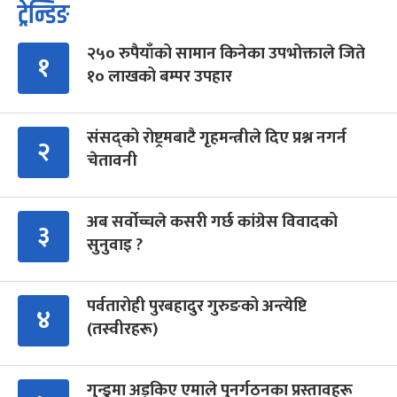
ट्रेन्डिङ
२५० रुपैयाँको सामान किनेका उपभोक्ताले जिते
१
१० लाखको बम्पर उपहार
संसद्को रोष्ट्रमबाटै गृहमन्त्रीले दिए प्रश्न नगर्न
२
चेतावनी
अब सर्वोच्चले कसरी गर्छ कांग्रेस विवादको
३
सुनुवाइ ?
पर्वतारोही पुरबहादुर गुरुङको अन्त्येष्टि
४
(तस्वीरहरू)
गुन्डुमा अड्किए एमाले पुनर्गठनका प्रस्तावहरू