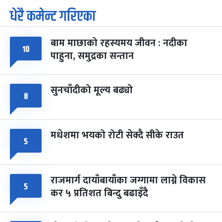
धेरै कमेन्ट गरिएका
पूर्णिमा व्रत
७ महिना बाँकी
७
-
चैत्र ७, २०८३
Mar 21, 2027
आइत
बाम माछाको रहस्यमय जीवन : नदीका
फागुपूर्णिमा
७ महिना बाँकी
८
१०
पाहुना, समुद्रका सन्तान
-
चैत्र ८, २०८३
Mar 22, 2027
सोम
सुनचाँदीको मूल्य बढ्यो
८
मधेशमा भयको रोटी सेक्दै सीके राउत
५
राजमार्ग दायाँबायाँका जग्गामा लाग्ने विकास
५
कर ५ प्रतिशत बिन्दु बढाइँदै