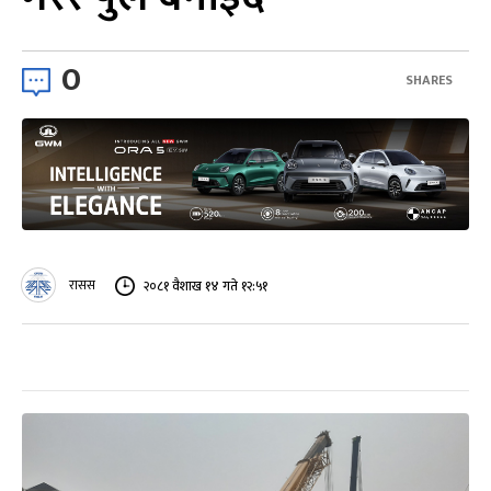
0
SHARES
रासस
२०८१ वैशाख १४ गते १२:५१