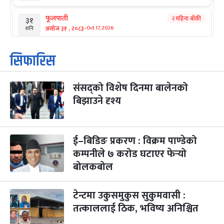
फूलपाती
२ महिना बाँकी
३१
-
असोज ३१ , २०८३
Oct 17, 2026
शनि
कार्तिक सङ्क्रान्ति
२ महिना बाँकी
१
सिफारिस
-
कार्तिक १, २०८३
Oct 18, 2026
आइत
संसद्को विशेष दिनमा बालेनको
महानवमी
२ महिना बाँकी
३
-
बिझाउने दृश्य
कार्तिक ३, २०८३
Oct 20, 2026
मंगल
विजयादशमी
२ महिना बाँकी
४
-
कार्तिक ४, २०८३
Oct 21, 2026
बुध
ई–बिडिङ प्रकरण : विक्रम पाण्डेको
कम्पनीले ७ करोड घटाएर फेर्‍यो
पापा‌ङ्कुशा एकादशी व्रत
२ महिना बाँकी
५
बोलकबोल
-
कार्तिक ५, २०८३
Oct 22, 2026
बिहि
टेन्टमा उकुसमुकुस सुकुमवासी :
कुकुर तिहार
३ महिना बाँकी
२२
-
कार्तिक २२, २०८३
Nov 8, 2026
आइत
तत्काललाई ठिक, भविष्य अनिश्चित