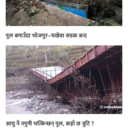
पुल बगाउँदा भोजपुर–चखेवा सडक बन्द
आयु नै नपुगी भत्किन्छन् पुल, कहाँ छ त्रुटि ?