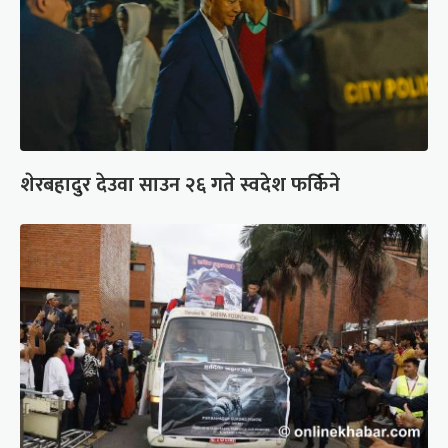
शेरबहादुर देउवा साउन २६ गते स्वदेश फर्किने