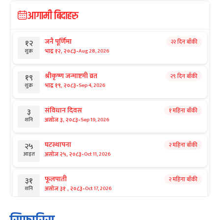
आगामी बिदाहरु
जनै पूर्णिमा
२२ दिन बाँकी
१२
-
भाद्र १२, २०८३
Aug 28, 2026
शुक्र
श्रीकृष्ण जन्माष्टमी व्रत
२९ दिन बाँकी
१९
-
भाद्र १९, २०८३
Sep 4, 2026
शुक्र
संविधान दिवस
१ महिना बाँकी
३
-
असोज ३, २०८३
Sep 19, 2026
शनि
घटस्थापना
२ महिना बाँकी
२५
-
असोज २५, २०८३
Oct 11, 2026
आइत
फूलपाती
२ महिना बाँकी
३१
-
असोज ३१ , २०८३
Oct 17, 2026
शनि
कार्तिक सङ्क्रान्ति
२ महिना बाँकी
१