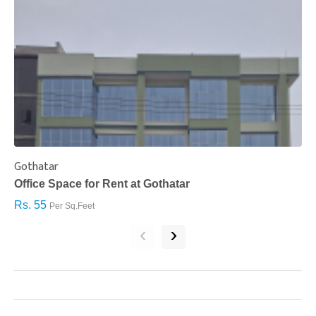
Gothatar
S
Office Space for Rent at Gothatar
H
Rs. 55
R
Per Sq.Feet
‹
›