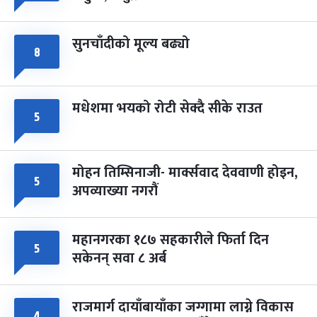
सुनचाँदीको मूल्य बढ्यो
८
मधेशमा भयको रोटी सेक्दै सीके राउत
५
मोहन तिम्सिनाजी- मार्क्सवाद देववाणी होइन,
५
अपव्याख्या नगरौं
महानगरका १८७ सहकारीले फिर्ता दिन
५
सकेनन् सवा ८ अर्ब
राजमार्ग दायाँबायाँका जग्गामा लाग्ने विकास
४