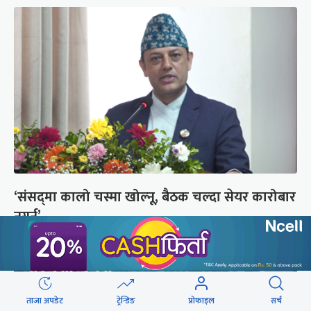
‘संसद्‍मा कालो चस्मा खोल्नू, बैठक चल्दा सेयर कारोबार
नगर्नू’
ताजा अपडेट
ट्रेन्डिङ
प्रोफाइल
सर्च