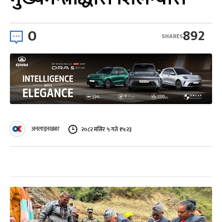
0
892
SHARES
अनलाइनखबर
२०८२ मंसिर ५ गते १५:२३