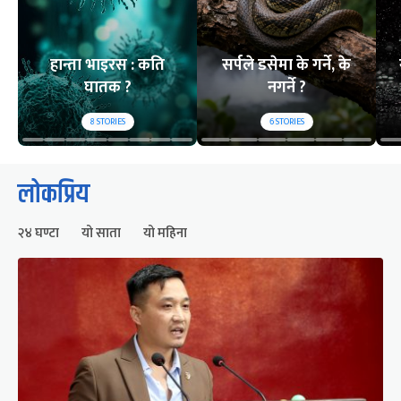
हान्ता भाइरस : कति
सर्पले डसेमा के गर्ने, के
घातक ?
नगर्ने ?
8
STORIES
6
STORIES
लोकप्रिय
२४ घण्टा
यो साता
यो महिना