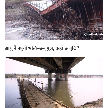
आयु नै नपुगी भत्किन्छन् पुल, कहाँ छ त्रुटि ?