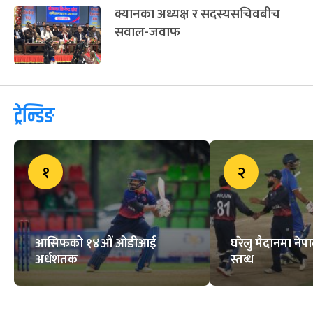
एनपीएलको आयव्यय विवरण पारित,
यस्ता छन् क्यान साधारणसभाका निर्णय
काभा महिला भलिबल च्याम्पियनसिपले
एफआईभीबीको वरीयता पाउने,
नेपाललाई के फाइदा ?
लिग २ का शीर्ष दुई टोलीसँग महत्त्वपूर्ण
शृङ्खला खेल्दै नेपाल
क्यानका अध्यक्ष र सदस्यसचिवबीच
सवाल-जवाफ