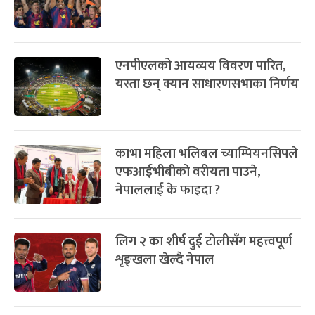
ग्याल्पो ल्होसार
७ महिना बाँकी
२५
-
फाल्गुन २५, २०८३
Mar 9, 2027
मंगल
प्रतिक्रिया दिनुहोस्
पूर्णिमा व्रत
७ महिना बाँकी
७
-
चैत्र ७, २०८३
Mar 21, 2027
आइत
सम्बन्धित खबर
फागुपूर्णिमा
७ महिना बाँकी
८
-
चैत्र ८, २०८३
Mar 22, 2027
सोम
ट्रोसार्डको निर्णायक गोलमा आर्सनल
उपाधि नजिक
‘एल क्लासिको’ जित्दै बार्सिलोना ला
लिगा च्याम्पियन