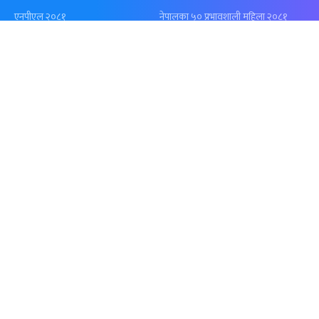
समाचार
विजनेस
समाज
बजार
विचार/ब्लग
पर्यटन
साहित्य
रोजगार
अन्तर्वार्ता
बैँक / वित्त
खेलकुद़़
अटो
जीवनशैली/स्वास्थ्य
सूचना-प्रविधि
प्रवास
अन्तर्राष्ट्रिय
खेलकुद लाईभ
अनलाइनखबर सूची
एनपीएल २०८१
नेपालका ५० प्रभावशाली महिला २०८१
ICC Men T20 World Cup 2024
नेपालका ५० प्रभावशाली महिला २०८०
IPL 2024
चालीस मुनिका चालीस- २०८१