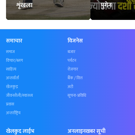
कुशल भुर्तेलको
अन्योलमा दशौँ र
अर्धशतकमा नेपालले
खेलकुद : गण्
बराबरी गर्‍यो टी–२०
पठाएको झण्डा
शृंखला
पुगेन