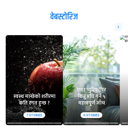
ट्रेन्डिङ
१
२
आसिफको १४औं ओडीआई
घरेलु मैदानमा नेप
अर्धशतक
स्तब्ध
वेबस्टोरिज