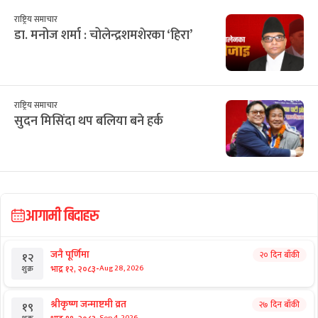
३१
१
२
३
४
५
६
16
17
18
19
20
21
22
सिफारिस
छुटाउनुभयो कि?
ई–बिडिङ प्रकरण : विक्रम पाण्डेको कम्पनीले
७ करोड घटाएर फेर्‍यो बोलकबोल
राष्ट्रिय समाचार
टेन्टमा उकुसमुकुस सुकुमवासी : तत्काललाई
ठिक, भविष्य अनिश्चित
राष्ट्रिय समाचार
डा. मनोज शर्मा : चोलेन्द्रशमशेरका ‘हिरा’