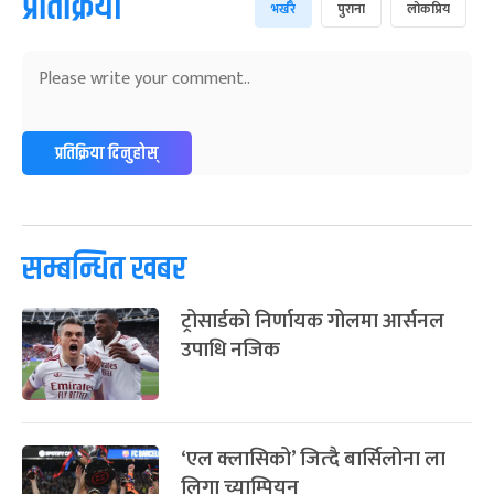
लेखक
पृथ्वी जयन्ती
५ महिना बाँकी
२७
अनलाइनखबर
-
पौष २७, २०८३
Jan 11, 2027
सोम
माघे सङ्क्रान्ति
५ महिना बाँकी
१
-
माघ १, २०८३
Jan 15, 2027
शुक्र
यो खबर पढेर तपाईलाई कस्तो महसुस भयो ?
सहिद दिवस
५ महिना बाँकी
१६
-
माघ १६, २०८३
Jan 30, 2027
शनि
67%
0%
0%
33%
0%
सोनम ल्होछार
६ महिना बाँकी
२४
-
माघ २४, २०८३
Feb 7, 2027
आइत
खुसी
दुःखी
अचम्मित
उत्साहित
आक्रोशित
महाशिवरात्रि व्रत
७ महिना बाँकी
२२
-
फाल्गुन २२, २०८३
Mar 6, 2027
शनि
प्रतिक्रिया
भर्खरै
पुराना
लोकप्रिय
अन्तराष्ट्रिय नारी दिवस
७ महिना बाँकी
२४
-
फाल्गुन २४, २०८३
Mar 8, 2027
सोम