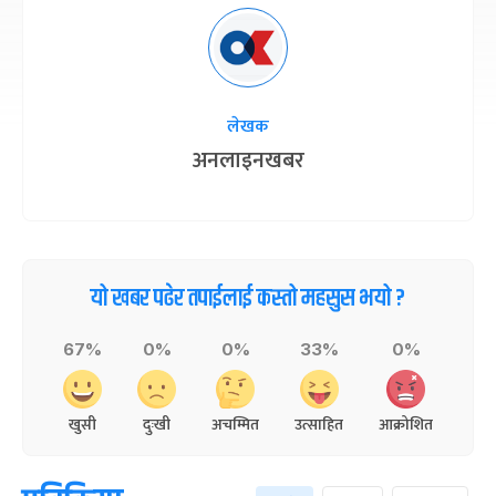
कुकुर तिहार
३ महिना बाँकी
२२
५
कमेन्ट
-
कार्तिक २२, २०८३
Nov 8, 2026
आइत
गाई पूजा
३ महिना बाँकी
२३
राजमार्ग दायाँबायाँका जग्गामा लाग्ने विकास कर ५ प्रतिशत
-
कार्तिक २३, २०८३
Nov 9, 2026
सोम
बिन्दु बढाइँदै
५
कमेन्ट
गोरुपुजा
३ महिना बाँकी
२४
-
कार्तिक २४, २०८३
Nov 10, 2026
मंगल
ब्लु बस सेवाबाट लैंगिक असमानतालाई प्रोत्साहन नगर्ने नीति
लिएका हौं : मन्त्री बादी
भाइटीका
३ महिना बाँकी
२५
-
कार्तिक २५, २०८३
Nov 11, 2026
बुध
४
कमेन्ट
छठपर्व
३ महिना बाँकी
२९
-
कार्तिक २९, २०८३
Nov 15, 2026
आइत
क्रिसमस डे
४ महिना बाँकी
१०
-
पौष १०, २०८३
Dec 25, 2026
शुक्र
तमुल्होछार
४ महिना बाँकी
१५
-
पौष १५, २०८३
Dec 30, 2026
बुध