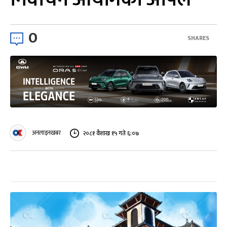
0
SHARES
अनलाइनखबर
२०८१ वैशाख १५ गते ६:०७