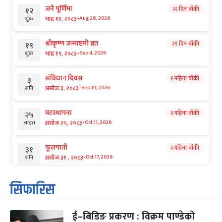
जनै पूर्णिमा
२२ दिन बाँकी
१२
-
भाद्र १२, २०८३
Aug 28, 2026
शुक्र
श्रीकृष्ण जन्माष्टमी व्रत
२९ दिन बाँकी
१९
-
भाद्र १९, २०८३
Sep 4, 2026
शुक्र
संविधान दिवस
१ महिना बाँकी
३
-
असोज ३, २०८३
Sep 19, 2026
शनि
घटस्थापना
२ महिना बाँकी
२५
-
असोज २५, २०८३
Oct 11, 2026
आइत
फूलपाती
२ महिना बाँकी
३१
-
असोज ३१ , २०८३
Oct 17, 2026
शनि
कार्तिक सङ्क्रान्ति
२ महिना बाँकी
१
सिफारिस
-
कार्तिक १, २०८३
Oct 18, 2026
आइत
ई–बिडिङ प्रकरण : विक्रम पाण्डेको
महानवमी
२ महिना बाँकी
३