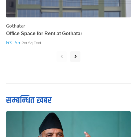
Gothatar
S
Office Space for Rent at Gothatar
H
Rs. 55
R
Per Sq.Feet
‹
›
सम्बन्धित खबर