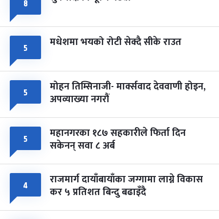
८
मधेशमा भयको रोटी सेक्दै सीके राउत
५
मोहन तिम्सिनाजी- मार्क्सवाद देववाणी होइन,
५
अपव्याख्या नगरौं
महानगरका १८७ सहकारीले फिर्ता दिन
५
सकेनन् सवा ८ अर्ब
राजमार्ग दायाँबायाँका जग्गामा लाग्ने विकास
४
कर ५ प्रतिशत बिन्दु बढाइँदै