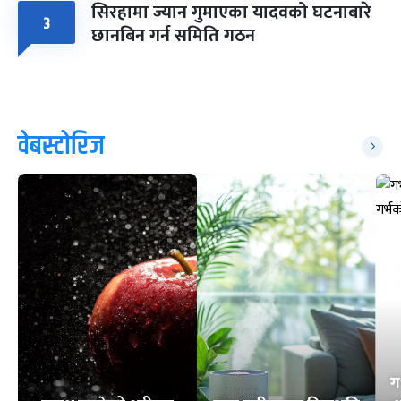
सिरहामा ज्यान गुमाएका यादवको घटनाबारे
३
छानबिन गर्न समिति गठन
वेबस्टोरिज
ग