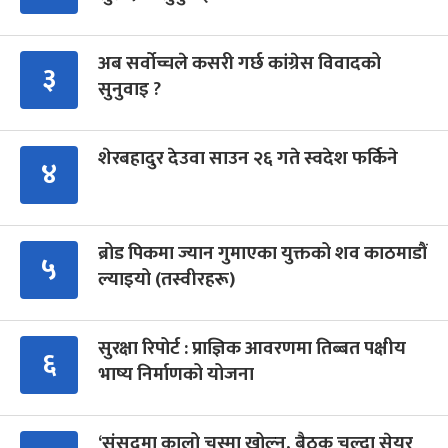
अब सर्वोच्चले कसरी गर्छ कांग्रेस विवादको
३
सुनुवाइ ?
शेरबहादुर देउवा साउन २६ गते स्वदेश फर्किने
४
ब्रोड पिकमा ज्यान गुमाएका युक्तको शव काठमाडौं
५
ल्याइयो (तस्वीरहरू)
सुरक्षा रिपोर्ट : प्राज्ञिक आवरणमा तिब्बत पक्षीय
६
भाष्य निर्माणको योजना
‘संसद्‍मा कालो चस्मा खोल्नू, बैठक चल्दा सेयर