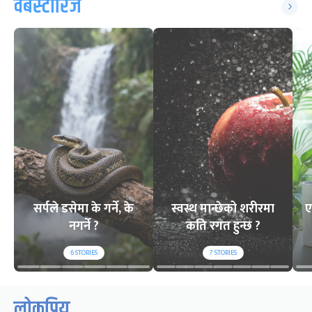
वेबस्टोरिज
सर्पले डसेमा के गर्ने, के
स्वस्थ मान्छेको शरीरमा
ए
नगर्ने ?
कति रगत हुन्छ ?
6
STORIES
7
STORIES
लोकप्रिय