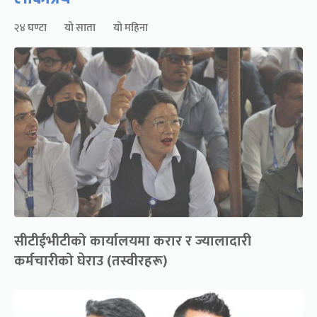
२४ घण्टा
यो साता
यो महिना
सीटीईभीटीको कार्यालयमा करार र ज्यालादारी
कर्मचारीको घेराउ (तस्वीरहरू)