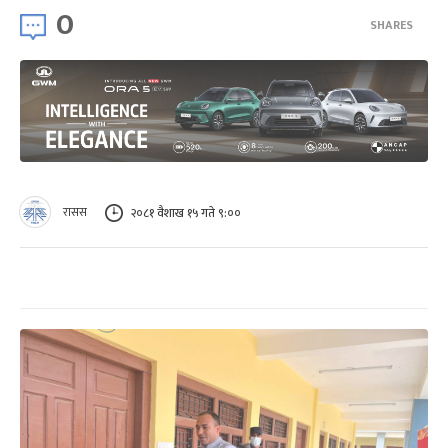
0
SHARES
रासस
२०८१ वैशाख १५ गते ९:००