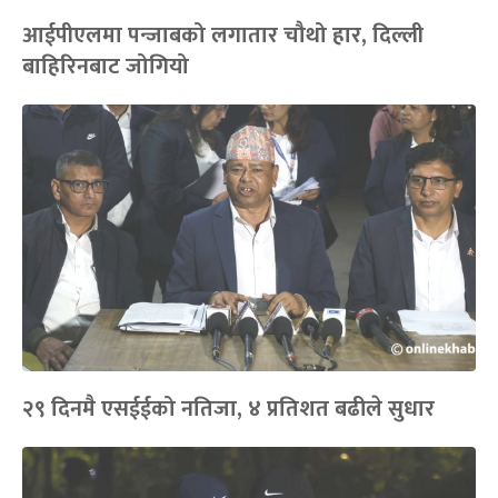
आईपीएलमा पन्जाबको लगातार चौथो हार, दिल्ली
बाहिरिनबाट जोगियो
२९ दिनमै एसईईको नतिजा, ४ प्रतिशत बढीले सुधार