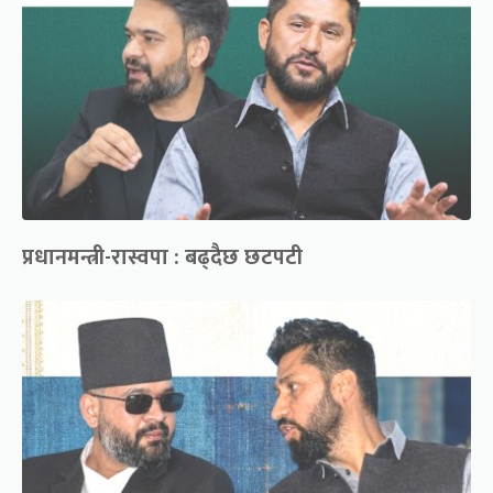
प्रधानमन्त्री-रास्वपा : बढ्दैछ छटपटी