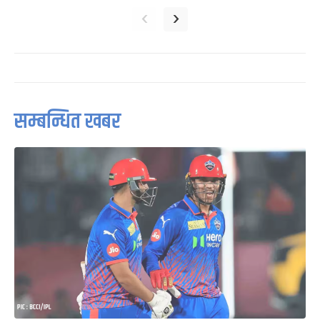
‹
›
सम्बन्धित खबर