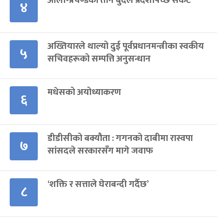
ओली-प्रचण्डको तीन बुँदेले प्रदेशपिच्छे संकट
४
अख्तियारले थाल्यो दुई पूर्वप्रधानमन्त्रीका स्वकीय
५
सचिवहरूको सम्पत्ति अनुसन्धान
मधेसको अयोध्याकरण
६
डीडीसीको बक्यौता : गगनको दाबीमा रास्वपा
७
सांसदले सरकारसँग मागे जवाफ
‘शक्ति र सत्ताले घेराबन्दी गर्दैछ’
८