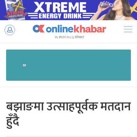
Skip
to
२५ साउन २०८३, सोमबार
content
बझाङमा उत्साहपूर्वक मतदान
हुँदै