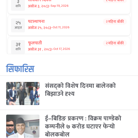
१ महिना बाँकी
३
-
असोज ३, २०८३
Sep 19, 2026
शनि
घटस्थापना
२ महिना बाँकी
२५
-
असोज २५, २०८३
Oct 11, 2026
आइत
फूलपाती
२ महिना बाँकी
३१
-
असोज ३१ , २०८३
Oct 17, 2026
शनि
कार्तिक सङ्क्रान्ति
२ महिना बाँकी
१
सिफारिस
-
कार्तिक १, २०८३
Oct 18, 2026
आइत
संसद्को विशेष दिनमा बालेनको
महानवमी
२ महिना बाँकी
३
-
बिझाउने दृश्य
कार्तिक ३, २०८३
Oct 20, 2026
मंगल
विजयादशमी
२ महिना बाँकी
४
-
कार्तिक ४, २०८३
Oct 21, 2026
बुध
ई–बिडिङ प्रकरण : विक्रम पाण्डेको
कम्पनीले ७ करोड घटाएर फेर्‍यो
पापा‌ङ्कुशा एकादशी व्रत
२ महिना बाँकी
५
बोलकबोल
-
कार्तिक ५, २०८३
Oct 22, 2026
बिहि