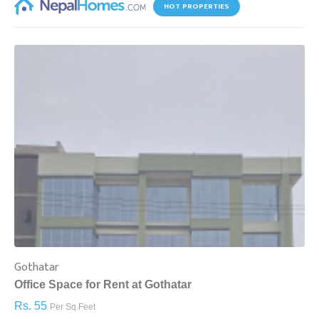
HOT PROPERTIES
Gothatar
S
Office Space for Rent at Gothatar
H
Rs. 55
R
Per Sq.Feet