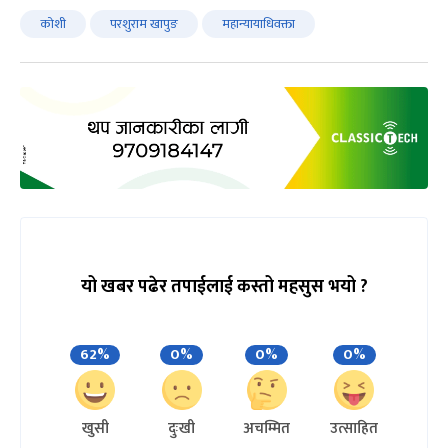
कोशी
परशुराम खापुङ
महान्यायाधिवक्ता
यो खबर पढेर तपाईलाई कस्तो महसुस भयो ?
62%
0%
0%
0%
खुसी
दुःखी
अचम्मित
उत्साहित