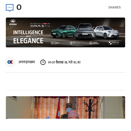
0
SHARES
अनलाइनखबर
२०८१ वैशाख २६ गते १८:१२