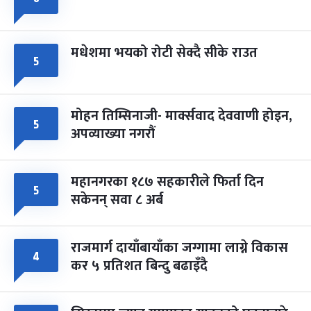
मधेशमा भयको रोटी सेक्दै सीके राउत
५
मोहन तिम्सिनाजी- मार्क्सवाद देववाणी होइन,
५
अपव्याख्या नगरौं
महानगरका १८७ सहकारीले फिर्ता दिन
५
सकेनन् सवा ८ अर्ब
राजमार्ग दायाँबायाँका जग्गामा लाग्ने विकास
४
कर ५ प्रतिशत बिन्दु बढाइँदै