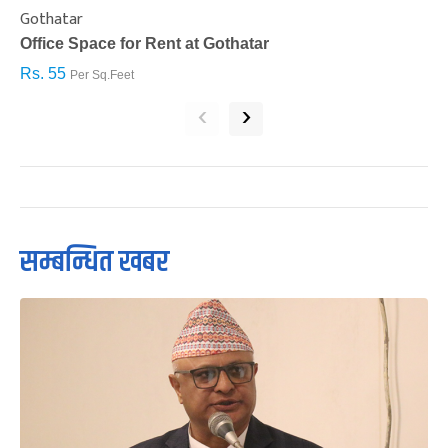
Gothatar
S
Office Space for Rent at Gothatar
H
Rs. 55
R
Per Sq.Feet
‹
›
सम्बन्धित खबर