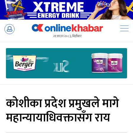
Skip
to
२१ साउन २०८३, बिहीबार
content
कोशीका प्रदेश प्रमुखले मागे
महान्यायाधिवक्तासँग राय