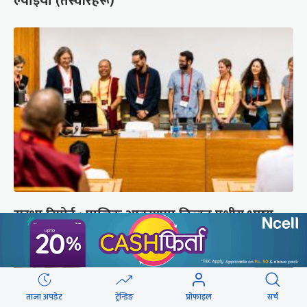
ल्याइयो (तस्वीरहरू)
सुरक्षा रिपोर्ट : प्राज्ञिक आवरणमा तिब्बत पक्षीय भाष्य
निर्माणको योजना
ताजा अपडेट
ट्रेन्डिङ
प्रोफाइल
सर्च