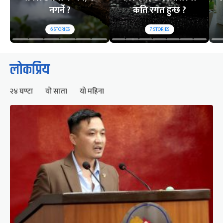
नगर्ने ?
कति रगत हुन्छ ?
6
STORIES
7
STORIES
लोकप्रिय
२४ घण्टा
यो साता
यो महिना