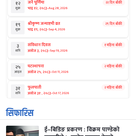
जनै पूर्णिमा
२२ दिन बाँकी
१२
-
भाद्र १२, २०८३
Aug 28, 2026
शुक्र
श्रीकृष्ण जन्माष्टमी व्रत
२९ दिन बाँकी
१९
-
भाद्र १९, २०८३
Sep 4, 2026
शुक्र
संविधान दिवस
१ महिना बाँकी
३
-
असोज ३, २०८३
Sep 19, 2026
शनि
घटस्थापना
२ महिना बाँकी
२५
-
असोज २५, २०८३
Oct 11, 2026
आइत
फूलपाती
२ महिना बाँकी
३१
-
असोज ३१ , २०८३
Oct 17, 2026
शनि
कार्तिक सङ्क्रान्ति
२ महिना बाँकी
१
सिफारिस
-
कार्तिक १, २०८३
Oct 18, 2026
आइत
ई–बिडिङ प्रकरण : विक्रम पाण्डेको
महानवमी
२ महिना बाँकी
३
-
कार्तिक ३, २०८३
Oct 20, 2026
मंगल