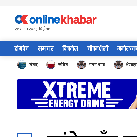
Skip
to
content
२१ साउन २०८३, बिहीबार
होमपेज
समाचार
बिजनेस
जीवनशैली
मनोरञ्ज
संसद्
काँग्रेस
गगन थापा
शेरबहाद