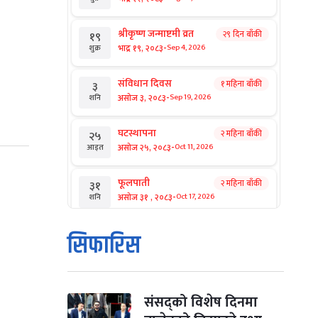
श्रीकृष्ण जन्माष्टमी व्रत
२९ दिन बाँकी
१९
-
भाद्र १९, २०८३
Sep 4, 2026
शुक्र
संविधान दिवस
१ महिना बाँकी
३
-
असोज ३, २०८३
Sep 19, 2026
शनि
घटस्थापना
२ महिना बाँकी
२५
-
असोज २५, २०८३
Oct 11, 2026
आइत
फूलपाती
२ महिना बाँकी
३१
-
असोज ३१ , २०८३
Oct 17, 2026
शनि
कार्तिक सङ्क्रान्ति
२ महिना बाँकी
१
सिफारिस
-
कार्तिक १, २०८३
Oct 18, 2026
आइत
महानवमी
२ महिना बाँकी
३
-
कार्तिक ३, २०८३
Oct 20, 2026
मंगल
संसद्को विशेष दिनमा