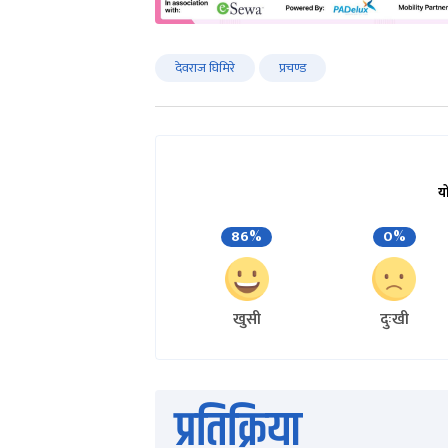
देवराज घिमिरे
प्रचण्ड
य
86%
0%
खुसी
दुःखी
प्रतिक्रिया