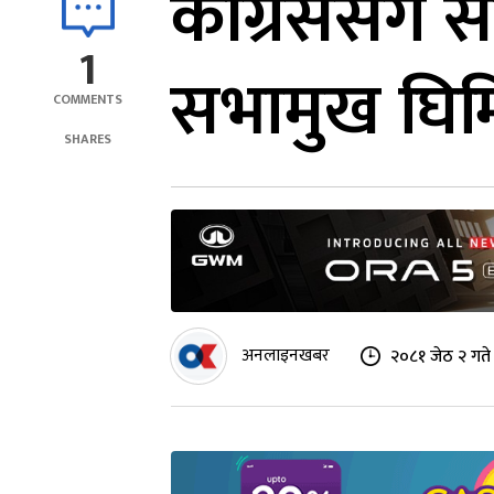
कांग्रेससँग स
1
सभामुख घिमि
COMMENTS
SHARES
अनलाइनखबर
२०८१ जेठ २ गते