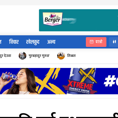
न
विचार
खेलकुद
अन्य
पात्रो
ुर देउवा
पुरबहादुर गुरुङ
तिब्बत