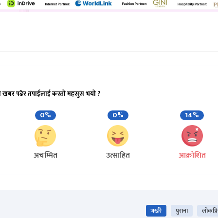
ो खबर पढेर तपाईलाई कस्तो महसुस भयो ?
0%
0%
14%
अचम्मित
उत्साहित
आक्रोशित
भर्खरै
पुराना
लोकप्र