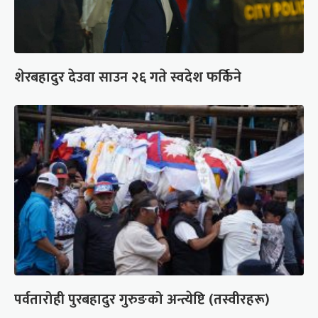
शेरबहादुर देउवा साउन २६ गते स्वदेश फर्किने
पर्वतारोही पुरबहादुर गुरुङको अन्त्येष्टि (तस्वीरहरू)