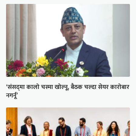
‘संसद्‍मा कालो चस्मा खोल्नू, बैठक चल्दा सेयर कारोबार
नगर्नू’