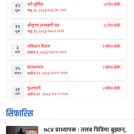
जनै पूर्णिमा
२१ दिन बाँकी
१२
-
भाद्र १२, २०८३
Aug 28, 2026
शुक्र
श्रीकृष्ण जन्माष्टमी व्रत
२८ दिन बाँकी
१९
-
भाद्र १९, २०८३
Sep 4, 2026
शुक्र
संविधान दिवस
१ महिना बाँकी
३
-
असोज ३, २०८३
Sep 19, 2026
शनि
घटस्थापना
२ महिना बाँकी
२५
-
असोज २५, २०८३
Oct 11, 2026
आइत
फूलपाती
२ महिना बाँकी
३१
-
असोज ३१ , २०८३
Oct 17, 2026
शनि
कार्तिक सङ्क्रान्ति
२ महिना बाँकी
१
सिफारिस
-
कार्तिक १, २०८३
Oct 18, 2026
आइत
७८४ प्राध्यापक : तलब त्रिविमा बुझ्छन्,
महानवमी
२ महिना बाँकी
३