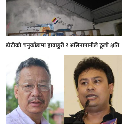
डोटीको चनुकाँडामा हावाहुरी र असिनापानीले ठूलो क्षति