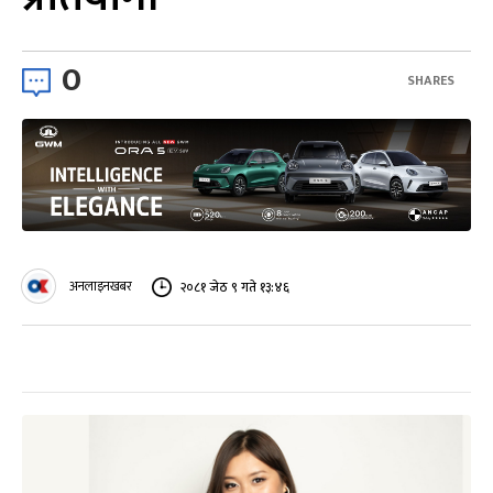
0
SHARES
अनलाइनखबर
२०८१ जेठ ९ गते १३:४६