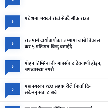
मधेशमा भयको रोटी सेक्दै सीके राउत
५
राजमार्ग दायाँबायाँका जग्गामा लाग्ने विकास
५
कर ५ प्रतिशत बिन्दु बढाइँदै
मोहन तिम्सिनाजी- मार्क्सवाद देववाणी होइन,
५
अपव्याख्या नगरौं
महानगरका १८७ सहकारीले फिर्ता दिन
५
सकेनन् सवा ८ अर्ब