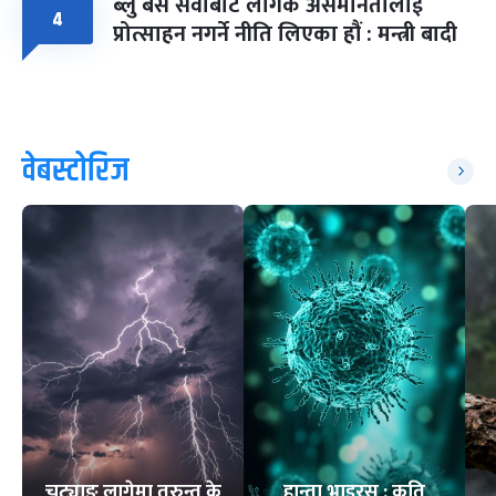
ब्लु बस सेवाबाट लैंगिक असमानतालाई
४
प्रोत्साहन नगर्ने नीति लिएका हौं : मन्त्री बादी
वेबस्टोरिज
चट्याङ लागेमा तुरुन्त के
हान्ता भाइरस : कति