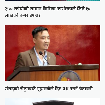
२५० रुपैयाँको सामान किनेका उपभोक्ताले जिते १०
लाखको बम्पर उपहार
संसद्को रोष्ट्रमबाटै गृहमन्त्रीले दिए प्रश्न नगर्न चेतावनी