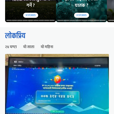
गर्ने ?
घातक ?
9
STORIES
8
STORIES
लोकप्रिय
२४ घण्टा
यो साता
यो महिना