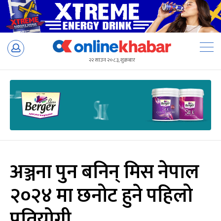
Skip
to
२२ साउन २०८३, शुक्रबार
content
अञ्जना पुन बनिन् मिस नेपाल
२०२४ मा छनोट हुने पहिलो
प्रतियोगी