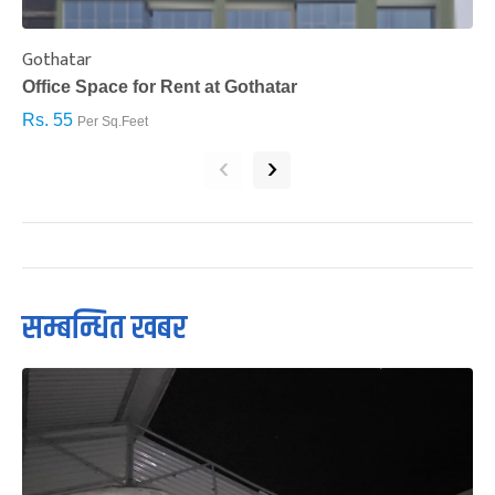
Gothatar
S
Office Space for Rent at Gothatar
H
Rs. 55
R
Per Sq.Feet
‹
›
सम्बन्धित खबर