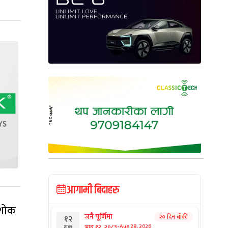
आगामी बिदाहरु
अशोक
जनै पूर्णिमा
२० दिन बाँकी
१२
-
भाद्र १२, २०८३
Aug 28, 2026
शुक्र