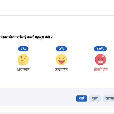
ो खबर पढेर तपाईलाई कस्तो महसुस भयो ?
7%
0%
69%
अचम्मित
उत्साहित
आक्रोशित
भर्खरै
पुराना
लोकप्र