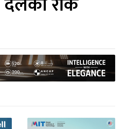
ण दलको राँके