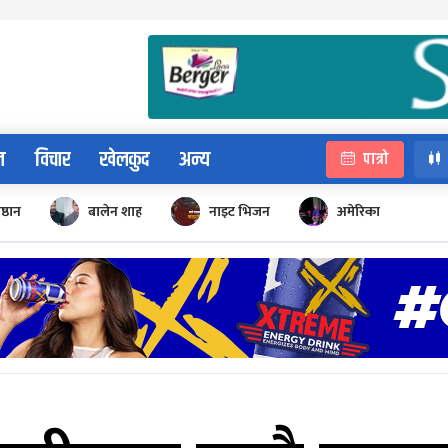
न
विचार
खेलकुद
अन्य
पात्रो
िष्ठान
बालेन शाह
नाइट भिजन
अमेरिका