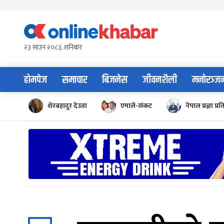
Skip
to
content
२३ साउन २०८३, शनिबार
होमपेज
समाचार
बिजनेस
जीवनशैली
मनोरञ्ज
शेरबहादुर देउवा
एमाले-संकट
नेपाल प्रज्ञा प्रत