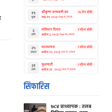
श्रीकृष्ण जन्माष्टमी व्रत
२७ दिन बाँकी
१९
इ
-
भाद्र १९, २०८३
Sep 4, 2026
शुक्र
संविधान दिवस
१ महिना बाँकी
३
-
असोज ३, २०८३
Sep 19, 2026
शनि
घटस्थापना
२ महिना बाँकी
२५
-
असोज २५, २०८३
Oct 11, 2026
आइत
फूलपाती
२ महिना बाँकी
३१
-
असोज ३१ , २०८३
Oct 17, 2026
शनि
कार्तिक सङ्क्रान्ति
२ महिना बाँकी
१
सिफारिस
-
कार्तिक १, २०८३
Oct 18, 2026
आइत
महानवमी
२ महिना बाँकी
३
-
कार्तिक ३, २०८३
Oct 20, 2026
मंगल
७८४ प्राध्यापक : तलब