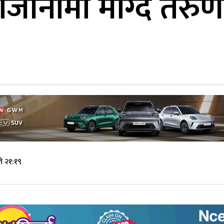
 राजीनामा माग्दै तरु
े २१:१९