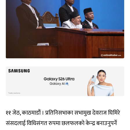
११ जेठ, काठमाडौं । प्रतिनिसभाका सभामुख देवराज घिमिरे
संसदलाई विधिसंगत रुपमा छलफलको केन्द्र बनाउनुपर्ने