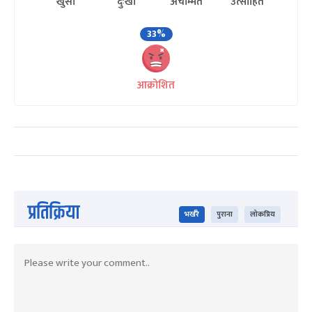
खुसी
दुःखी
अचम्मित
उत्साहित
33%
आक्रोशित
प्रतिक्रिया
भर्खरै
पुराना
लोकप्रिय