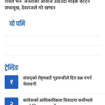
रविले भने- जनताको आवाज उठाउँदा माइक काट्ने
सभामुख, देवराजले गरे खण्डन
यो पनि
ट्रेन्डिङ
संसद्को रोष्ट्रमबाटै गृहमन्त्रीले दिए प्रश्न नगर्न
१
चेतावनी
कांग्रेसको आधिकारिकता विवादमा सर्वोच्चले
२