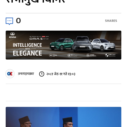
0
SHARES
अनलाइनखबर
२०८१ जेठ ११ गते १३:०३