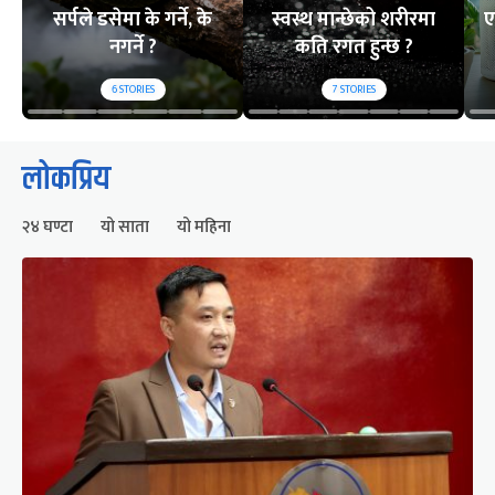
सर्पले डसेमा के गर्ने, के
स्वस्थ मान्छेको शरीरमा
ए
नगर्ने ?
कति रगत हुन्छ ?
6
STORIES
7
STORIES
लोकप्रिय
२४ घण्टा
यो साता
यो महिना