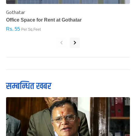
Gothatar
S
Office Space for Rent at Gothatar
H
Rs. 55
R
Per Sq.Feet
‹
›
सम्बन्धित खबर