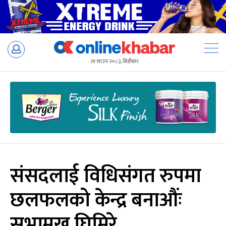
Skip
to
२१ साउन २०८३, बिहीबार
content
संसदलाई विधिसंगत रुपमा
छलफलको केन्द्र बनाऔंः
सभामुख घिमिरे