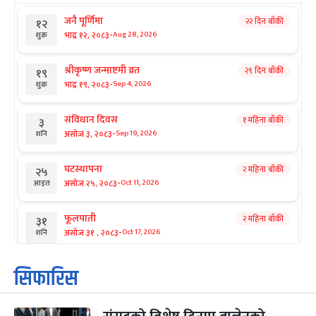
जनै पूर्णिमा
२२ दिन बाँकी
१२
-
भाद्र १२, २०८३
Aug 28, 2026
शुक्र
श्रीकृष्ण जन्माष्टमी व्रत
२९ दिन बाँकी
१९
-
भाद्र १९, २०८३
Sep 4, 2026
शुक्र
संविधान दिवस
१ महिना बाँकी
३
-
असोज ३, २०८३
Sep 19, 2026
शनि
घटस्थापना
२ महिना बाँकी
२५
-
असोज २५, २०८३
Oct 11, 2026
आइत
फूलपाती
२ महिना बाँकी
३१
-
असोज ३१ , २०८३
Oct 17, 2026
शनि
कार्तिक सङ्क्रान्ति
२ महिना बाँकी
१
सिफारिस
-
कार्तिक १, २०८३
Oct 18, 2026
आइत