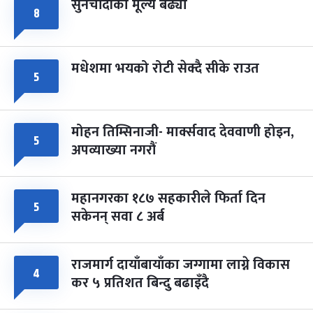
सुनचाँदीको मूल्य बढ्यो
८
मधेशमा भयको रोटी सेक्दै सीके राउत
५
मोहन तिम्सिनाजी- मार्क्सवाद देववाणी होइन,
५
अपव्याख्या नगरौं
महानगरका १८७ सहकारीले फिर्ता दिन
५
सकेनन् सवा ८ अर्ब
राजमार्ग दायाँबायाँका जग्गामा लाग्ने विकास
४
कर ५ प्रतिशत बिन्दु बढाइँदै