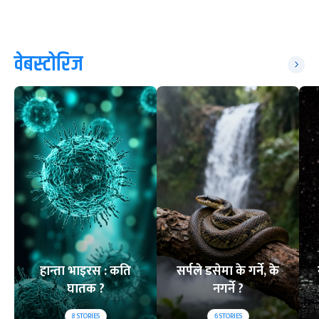
वेबस्टोरिज
हान्ता भाइरस : कति
सर्पले डसेमा के गर्ने, के
घातक ?
नगर्ने ?
8
STORIES
6
STORIES