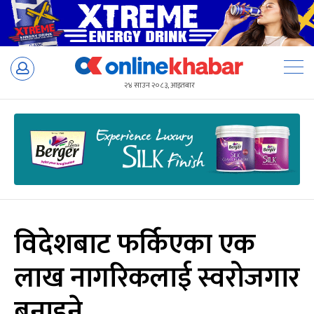
Skip
to
२४ साउन २०८३, आइतबार
content
विदेशबाट फर्किएका एक
लाख नागरिकलाई स्वरोजगार
बनाइने