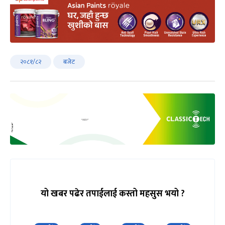
२०८१/८२
बजेट
यो खबर पढेर तपाईलाई कस्तो महसुस भयो ?