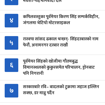
मधेशी-पहिचानवादी दल
कपिलवस्तुका पूर्वमेयर किरण सिंह सम्पर्कविहीन,
४
जंगलमा भेटियो मोटरसाइकल
रास्वपा सांसद ढकाल भन्छन्- सिंहदरबारको नाम
५
फेरौं, अनामनगर दरबार राखौं
पूर्वमेयर सिंहको खोजीमा गौतमबुद्ध
६
विमानस्थलको कुकुरसमेत परिचालन, ड्रोनबाट
पनि निगरानी
सरकारबारे रवि– बादलको टुक्रामा जहाज हल्लिन
७
सक्छ, डर मान्नु पर्दैन