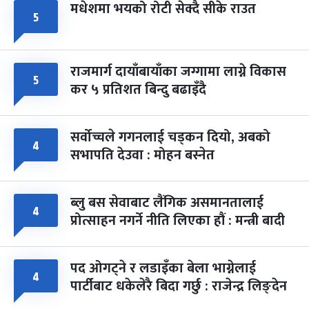
मधेशमा भयको रोटी सेक्दै सीके राउत
५
राजमार्ग दायाँबायाँका जग्गामा लाग्ने विकास
५
कर ५ प्रतिशत बिन्दु बढाइँदै
सर्वोच्चले गगनलाई चड्कन दियो, अबको
४
सभापति देउवा : मोहन बस्नेत
ब्लु बस सेवाबाट लैंगिक असमानतालाई
४
प्रोत्साहन नगर्ने नीति लिएका हौं : मन्त्री बादी
पद ओगट्ने र लडाइँका बेला भाग्नेलाई
४
पार्टीबाट धकेलेरै बिदा गर्छु : राजेन्द्र लिङ्देन