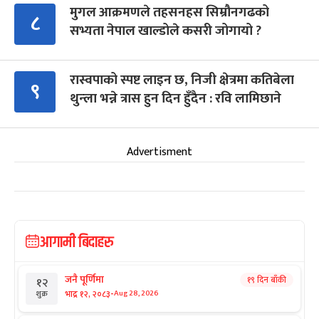
मुगल आक्रमणले तहसनहस सिम्रौनगढको
८
सभ्यता नेपाल खाल्डोले कसरी जोगायो ?
रास्वपाको स्पष्ट लाइन छ, निजी क्षेत्रमा कतिबेला
९
थुन्ला भन्ने त्रास हुन दिन हुँदैन : रवि लामिछाने
Advertisment
आगामी बिदाहरु
जनै पूर्णिमा
१९ दिन बाँकी
१२
-
भाद्र १२, २०८३
Aug 28, 2026
शुक्र