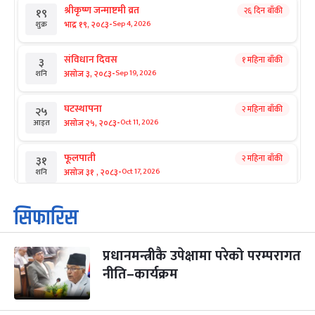
श्रीकृष्ण जन्माष्टमी व्रत
२६ दिन बाँकी
१९
-
भाद्र १९, २०८३
Sep 4, 2026
शुक्र
संविधान दिवस
१ महिना बाँकी
३
-
असोज ३, २०८३
Sep 19, 2026
शनि
घटस्थापना
२ महिना बाँकी
२५
-
असोज २५, २०८३
Oct 11, 2026
आइत
फूलपाती
२ महिना बाँकी
३१
-
असोज ३१ , २०८३
Oct 17, 2026
शनि
कार्तिक सङ्क्रान्ति
२ महिना बाँकी
१
सिफारिस
-
कार्तिक १, २०८३
Oct 18, 2026
आइत
प्रधानमन्त्रीकै उपेक्षामा परेको परम्परागत
महानवमी
२ महिना बाँकी
३
-
नीति–कार्यक्रम
कार्तिक ३, २०८३
Oct 20, 2026
मंगल
विजयादशमी
२ महिना बाँकी
४