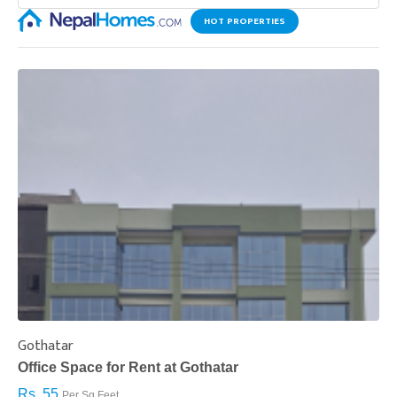
HOT PROPERTIES
Gothatar
S
Office Space for Rent at Gothatar
H
Rs. 55
R
Per Sq.Feet