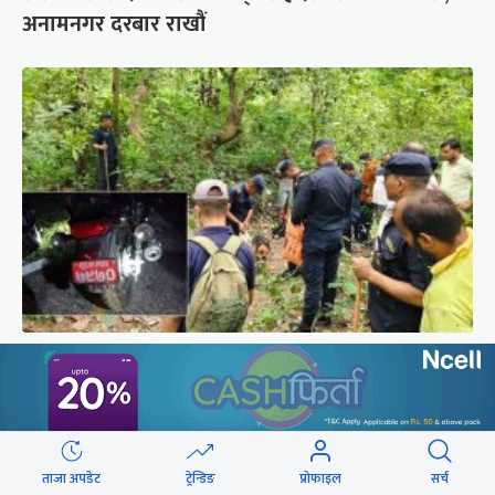
अनामनगर दरबार राखौं
पूर्वमेयर सिंहको खोजीमा गौतमबुद्ध विमानस्थलको
कुकुरसमेत परिचालन, ड्रोनबाट पनि निगरानी
ताजा अपडेट
ट्रेन्डिङ
प्रोफाइल
सर्च