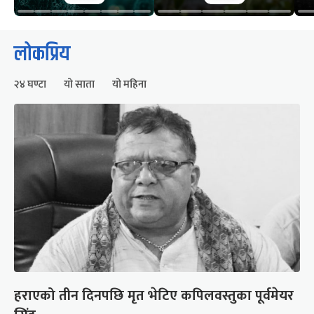
लोकप्रिय
२४ घण्टा
यो साता
यो महिना
हराएको तीन दिनपछि मृत भेटिए कपिलवस्तुका पूर्वमेयर