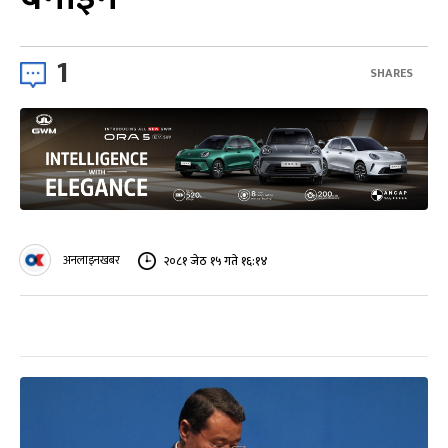
1
SHARES
अनलाइनखबर
२०८१ जेठ १५ गते १६:१४