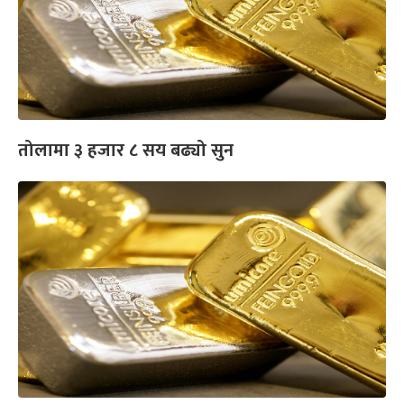
तोलामा ३ हजार ८ सय बढ्यो सुन