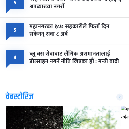
५
अपव्याख्या नगरौं
महानगरका १८७ सहकारीले फिर्ता दिन
५
सकेनन् सवा ८ अर्ब
ब्लु बस सेवाबाट लैंगिक असमानतालाई
४
प्रोत्साहन नगर्ने नीति लिएका हौं : मन्त्री बादी
वेबस्टोरिज