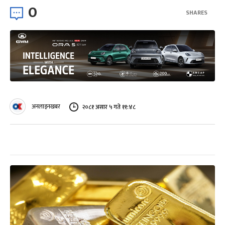
0
SHARES
अनलाइनखबर
२०८१ असार ५ गते ११:४८