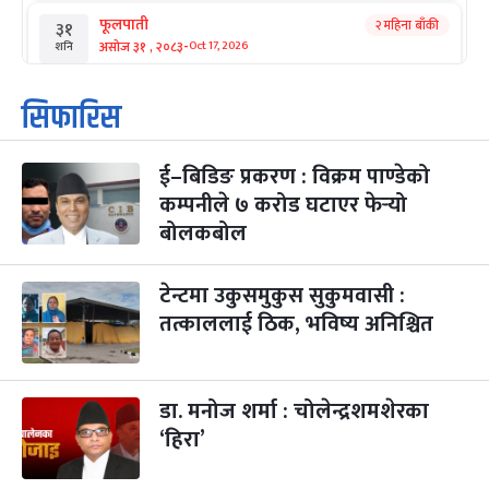
फूलपाती
२ महिना बाँकी
३१
-
असोज ३१ , २०८३
Oct 17, 2026
शनि
कार्तिक सङ्क्रान्ति
२ महिना बाँकी
१
सिफारिस
-
कार्तिक १, २०८३
Oct 18, 2026
आइत
ई–बिडिङ प्रकरण : विक्रम पाण्डेको
महानवमी
२ महिना बाँकी
३
-
कम्पनीले ७ करोड घटाएर फेर्‍यो
कार्तिक ३, २०८३
Oct 20, 2026
मंगल
बोलकबोल
विजयादशमी
२ महिना बाँकी
४
-
कार्तिक ४, २०८३
Oct 21, 2026
बुध
टेन्टमा उकुसमुकुस सुकुमवासी :
तत्काललाई ठिक, भविष्य अनिश्चित
पापा‌ङ्कुशा एकादशी व्रत
२ महिना बाँकी
५
-
कार्तिक ५, २०८३
Oct 22, 2026
बिहि
डा. मनोज शर्मा : चोलेन्द्रशमशेरका
कुकुर तिहार
३ महिना बाँकी
२२
-
कार्तिक २२, २०८३
Nov 8, 2026
आइत
‘हिरा’
गाई पूजा
३ महिना बाँकी
२३