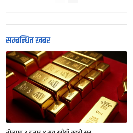
सम्बन्धित खबर
तोलामा ३ हजार ४ सय रुपैयाँ बढ्यो सुन