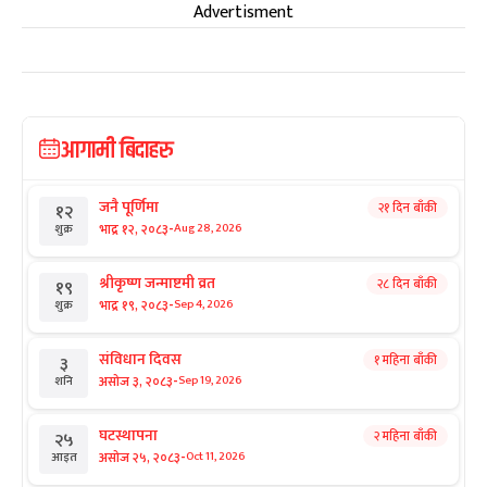
Advertisment
आगामी बिदाहरु
जनै पूर्णिमा
२१ दिन बाँकी
१२
-
भाद्र १२, २०८३
Aug 28, 2026
शुक्र
श्रीकृष्ण जन्माष्टमी व्रत
२८ दिन बाँकी
१९
-
भाद्र १९, २०८३
Sep 4, 2026
शुक्र
संविधान दिवस
१ महिना बाँकी
३
-
असोज ३, २०८३
Sep 19, 2026
शनि
घटस्थापना
२ महिना बाँकी
२५
-
असोज २५, २०८३
Oct 11, 2026
आइत