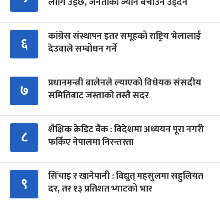
लागि उड्छ, जनताको ज्यान बचाउन उड्दैन
कांग्रेस संस्थापन इतर समूहको राष्ट्रिय भेलालाई
६
देउवाले सम्बोधन गर्ने
प्रधानमन्त्री बालेनले ल्याएको विधेयक संसदीय
७
समितिबाट जस्ताको तस्तै सदर
शैक्षिक क्रेडिट बैंक : विदेशमा अध्ययन पूरा नगरी
८
फर्किए नेपालमा निरन्तरता
सिँचाइ र खानेपानी : विद्युत् महसुलमा सहुलियत
९
दर, तर १३ प्रतिशत भ्याटको भार