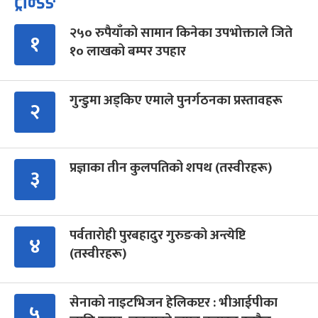
ट्रेन्डिङ
२५० रुपैयाँको सामान किनेका उपभोक्ताले जिते
१
१० लाखको बम्पर उपहार
गुन्डुमा अड्किए एमाले पुनर्गठनका प्रस्तावहरू
२
प्रज्ञाका तीन कुलपतिको शपथ (तस्वीरहरू)
३
पर्वतारोही पुरबहादुर गुरुङको अन्त्येष्टि
४
(तस्वीरहरू)
सेनाको नाइटभिजन हेलिकप्टर : भीआईपीका
५