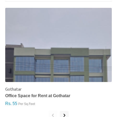
Gothatar
S
Office Space for Rent at Gothatar
H
Rs. 55
R
Per Sq.Feet
‹
›