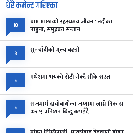
धेरै कमेन्ट गरिएका
पूर्णिमा व्रत
७ महिना बाँकी
७
-
चैत्र ७, २०८३
Mar 21, 2027
आइत
बाम माछाको रहस्यमय जीवन : नदीका
फागुपूर्णिमा
७ महिना बाँकी
८
१०
पाहुना, समुद्रका सन्तान
-
चैत्र ८, २०८३
Mar 22, 2027
सोम
सुनचाँदीको मूल्य बढ्यो
८
मधेशमा भयको रोटी सेक्दै सीके राउत
५
राजमार्ग दायाँबायाँका जग्गामा लाग्ने विकास
५
कर ५ प्रतिशत बिन्दु बढाइँदै
मोहन तिम्सिनाजी- मार्क्सवाद देववाणी होइन,