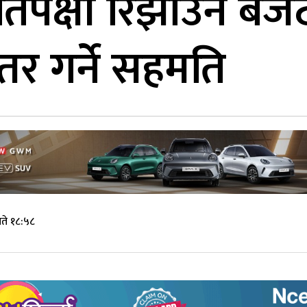
रतिपक्षी रिझाउन बज
तर गर्ने सहमति
ते १८:५८