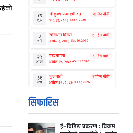
 रहेको
श्रीकृष्ण जन्माष्टमी व्रत
२८ दिन बाँकी
१९
-
भाद्र १९, २०८३
Sep 4, 2026
शुक्र
संविधान दिवस
१ महिना बाँकी
३
-
असोज ३, २०८३
Sep 19, 2026
शनि
घटस्थापना
२ महिना बाँकी
२५
-
असोज २५, २०८३
Oct 11, 2026
आइत
फूलपाती
२ महिना बाँकी
३१
-
असोज ३१ , २०८३
Oct 17, 2026
शनि
कार्तिक सङ्क्रान्ति
२ महिना बाँकी
१
सिफारिस
-
कार्तिक १, २०८३
Oct 18, 2026
आइत
महानवमी
२ महिना बाँकी
३
-
कार्तिक ३, २०८३
Oct 20, 2026
मंगल
ई–बिडिङ प्रकरण : विक्रम