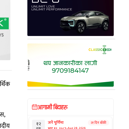
र्थिक
।
आगामी बिदाहरु
ेस,
जनै पूर्णिमा
२१ दिन बाँकी
१२
ंसदीय
-
भाद्र १२, २०८३
Aug 28, 2026
शुक्र