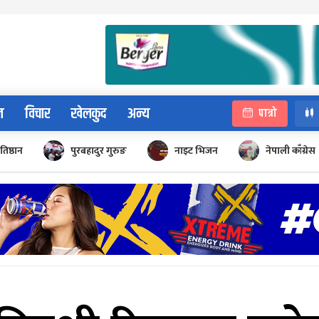
न
विचार
खेलकुद
अन्य
पात्रो
रतिष्ठान
पुरबहादुर गुरुङ
नाइट भिजन
नेपाली काँग्रेस