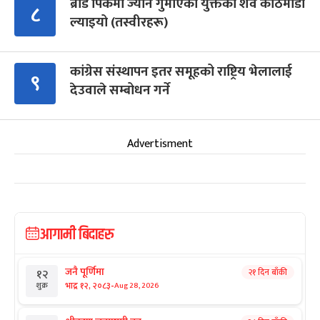
ब्रोड पिकमा ज्यान गुमाएका युक्तको शव काठमाडौं
८
ल्याइयो (तस्वीरहरू)
कांग्रेस संस्थापन इतर समूहको राष्ट्रिय भेलालाई
९
देउवाले सम्बोधन गर्ने
Advertisment
आगामी बिदाहरु
जनै पूर्णिमा
२१ दिन बाँकी
१२
-
भाद्र १२, २०८३
Aug 28, 2026
शुक्र