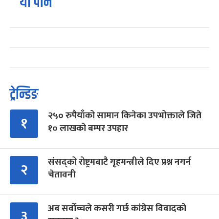
यो पनि
ट्रेन्डिङ
२५० रुपैयाँको सामान किनेका उपभोक्ताले जिते
१
१० लाखको बम्पर उपहार
संसद्को रोष्ट्रमबाटै गृहमन्त्रीले दिए प्रश्न नगर्न
२
चेतावनी
अब सर्वोच्चले कसरी गर्छ कांग्रेस विवादको
३