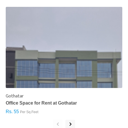
Gothatar
S
Office Space for Rent at Gothatar
H
Rs. 55
R
Per Sq.Feet
‹
›