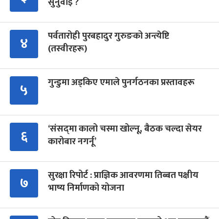
सुनुवाइ ?
पर्वतारोही पुरबहादुर गुरुङको अन्त्येष्टि
४
(तस्वीरहरू)
गुन्डुमा अड्किए एमाले पुनर्गठनका प्रस्तावहरू
५
‘संसद्‍मा कालो चस्मा खोल्नू, बैठक चल्दा सेयर
६
कारोबार नगर्नू’
सुरक्षा रिपोर्ट : प्राज्ञिक आवरणमा तिब्बत पक्षीय
७
भाष्य निर्माणको योजना