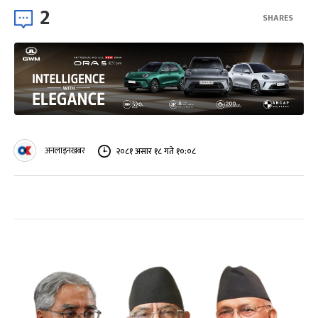
2
SHARES
अनलाइनखबर
२०८१ असार १८ गते १०:०८