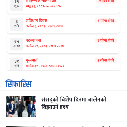
श्रीकृष्ण जन्माष्टमी व्रत
२८ दिन बाँकी
१९
-
भाद्र १९, २०८३
Sep 4, 2026
शुक्र
संविधान दिवस
१ महिना बाँकी
३
-
असोज ३, २०८३
Sep 19, 2026
शनि
घटस्थापना
२ महिना बाँकी
२५
-
असोज २५, २०८३
Oct 11, 2026
आइत
फूलपाती
२ महिना बाँकी
३१
-
असोज ३१ , २०८३
Oct 17, 2026
शनि
कार्तिक सङ्क्रान्ति
२ महिना बाँकी
१
सिफारिस
-
कार्तिक १, २०८३
Oct 18, 2026
आइत
संसद्को विशेष दिनमा बालेनको
महानवमी
२ महिना बाँकी
३
-
बिझाउने दृश्य
कार्तिक ३, २०८३
Oct 20, 2026
मंगल
विजयादशमी
२ महिना बाँकी
४
-
कार्तिक ४, २०८३
Oct 21, 2026
बुध