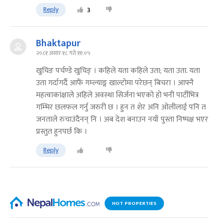
Reply
3
Bhaktapur
२०८१ असार १८ गते ११:०५
खुचिङ पर्चण्डे खुचिङ् । कहिले यता कहिले उता; यता उता. यता
उता गर्दागर्दै आफैं गम्ल्याङ्ग खाल्टोमा परेछन् बिचरा । आफ्नै
महत्वाकांक्षाले अहिले अवस्था सिर्जना भएको हो भनी पार्टीभित्र
गम्भिर छलफल गर्नु जरुरी छ । हुन त शेर अनि ओलीलाई पनि त
जनताले रुचाउंदैनन् नि । अब देश बनाउन नयाँ पुस्ता निष्पक्ष भएर
प्रस्तुत हुनपर्छ कि ।
Reply
HOT PROPERTIES