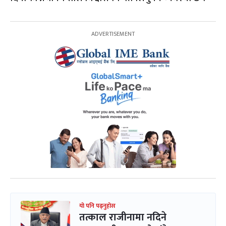
यो पनि पढ्नुहोस
तत्काल राजीनामा नदिने