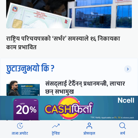
राष्ट्रिय परिचयपत्रको ‘सर्भर’ समस्याले १६ निकायका
काम प्रभावित
छुटाउनुभयो कि ?
संसद्लाई टेर्दैनन् प्रधानमन्त्री, लाचार
छन् सभामुख
‘अस्थायी प्रकृतिको अध्यादेशले ऐनको
व्यवस्था विस्थापित गर्न सक्दैन’
ताजा अपडेट
ट्रेन्डिङ
प्रोफाइल
सर्च