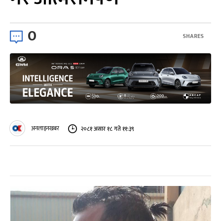
0
SHARES
अनलाइनखबर
२०८१ असार १८ गते ११:३९