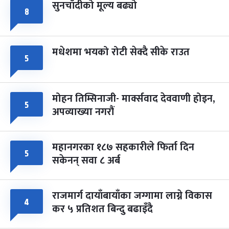
सुनचाँदीको मूल्य बढ्यो
८
मधेशमा भयको रोटी सेक्दै सीके राउत
५
मोहन तिम्सिनाजी- मार्क्सवाद देववाणी होइन,
५
अपव्याख्या नगरौं
महानगरका १८७ सहकारीले फिर्ता दिन
५
सकेनन् सवा ८ अर्ब
राजमार्ग दायाँबायाँका जग्गामा लाग्ने विकास
४
कर ५ प्रतिशत बिन्दु बढाइँदै