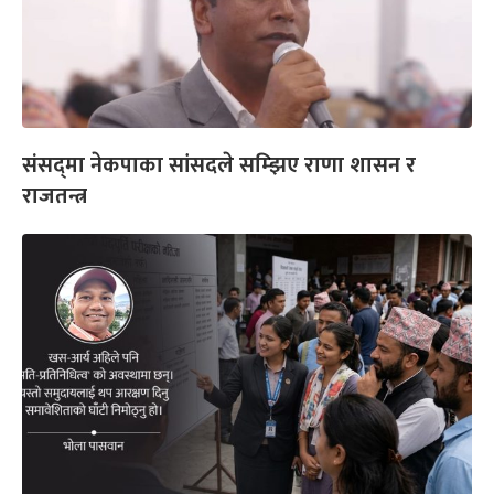
संसद्‌मा नेकपाका सांसदले सम्झिए राणा शासन र
राजतन्त्र