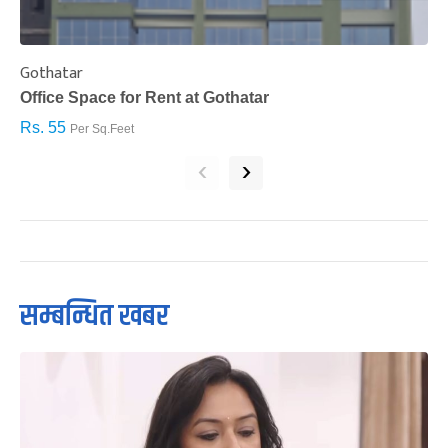
Gothatar
S
Office Space for Rent at Gothatar
H
Rs. 55
R
Per Sq.Feet
‹
›
सम्बन्धित खबर