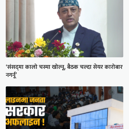
‘संसद्‍मा कालो चस्मा खोल्नू, बैठक चल्दा सेयर कारोबार
नगर्नू’