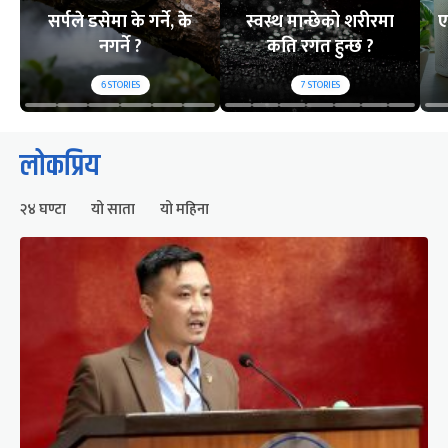
सर्पले डसेमा के गर्ने, के
स्वस्थ मान्छेको शरीरमा
ए
नगर्ने ?
कति रगत हुन्छ ?
6
STORIES
7
STORIES
लोकप्रिय
२४ घण्टा
यो साता
यो महिना