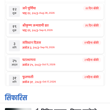
जनै पूर्णिमा
२२ दिन बाँकी
१२
-
भाद्र १२, २०८३
Aug 28, 2026
शुक्र
श्रीकृष्ण जन्माष्टमी व्रत
२९ दिन बाँकी
१९
-
भाद्र १९, २०८३
Sep 4, 2026
शुक्र
संविधान दिवस
१ महिना बाँकी
३
-
असोज ३, २०८३
Sep 19, 2026
शनि
घटस्थापना
२ महिना बाँकी
२५
-
असोज २५, २०८३
Oct 11, 2026
आइत
फूलपाती
२ महिना बाँकी
३१
-
असोज ३१ , २०८३
Oct 17, 2026
शनि
कार्तिक सङ्क्रान्ति
२ महिना बाँकी
१
सिफारिस
-
कार्तिक १, २०८३
Oct 18, 2026
आइत