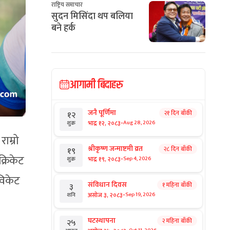
राष्ट्रिय समाचार
सुदन मिसिंदा थप बलिया
बने हर्क
आगामी बिदाहरु
जनै पूर्णिमा
२१ दिन बाँकी
१२
-
भाद्र १२, २०८३
Aug 28, 2026
शुक्र
ाम्रो
श्रीकृष्ण जन्माष्टमी व्रत
२८ दिन बाँकी
१९
क्रिकेट
-
भाद्र १९, २०८३
Sep 4, 2026
शुक्र
विकेट
संविधान दिवस
१ महिना बाँकी
३
-
असोज ३, २०८३
Sep 19, 2026
शनि
घटस्थापना
२ महिना बाँकी
२५