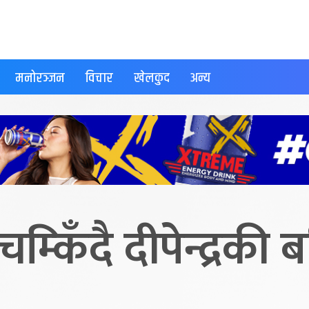
मनोरञ्जन
विचार
खेलकुद
अन्य
म्किँदै दीपेन्द्रकी