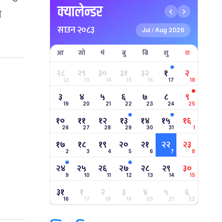
क्यालेन्डर
े
साउन २०८३
Jul
Aug 2026
/
आ
सो
मं
बु
बि
शु
श
२८
२९
३०
३१
३२
१
२
12
13
14
15
16
17
18
३
४
५
६
७
८
९
19
20
21
22
23
24
25
१०
११
१२
१३
१४
१५
१६
26
27
28
29
30
31
1
१७
१८
१९
२०
२१
२२
२३
2
3
4
5
6
7
8
२४
२५
२६
२७
२८
२९
३०
9
10
11
12
13
14
15
३१
१
२
३
४
५
६
16
17
18
19
20
21
22