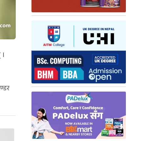
् ।
ण्डर