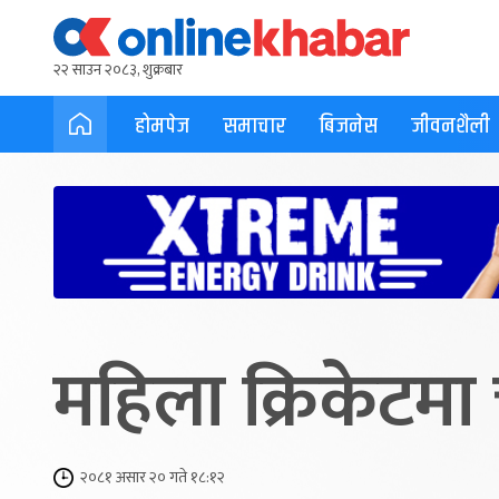
२२ साउन २०८३, शुक्रबार
होमपेज
समाचार
बिजनेस
जीवनशैली
महिला क्रिकेटमा च
२०८१ असार २० गते १८:१२