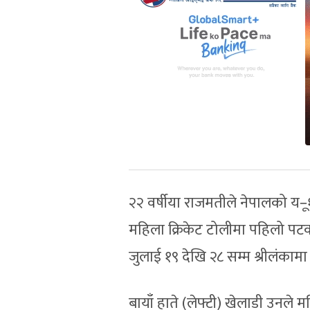
२२ वर्षीया राजमतीले नेपालको य–ू१९ रा
महिला क्रिकेट टोलीमा पहिलो पटक
जुलाई १९ देखि २८ सम्म श्रीलंकामा
बायाँ हाते (लेफ्टी) खेलाडी उनल