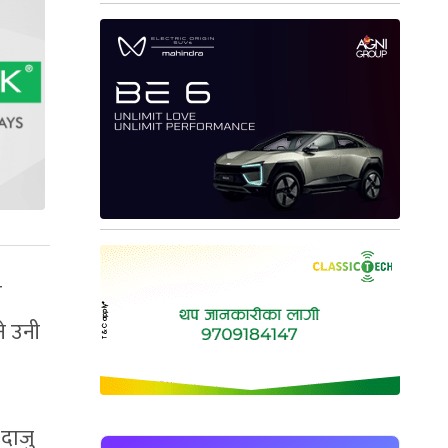
य
े उनी
दाजु