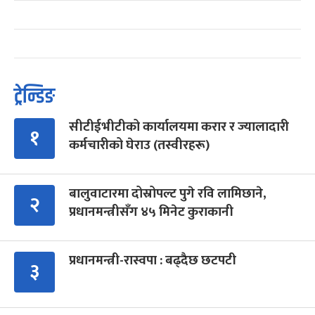
ट्रेन्डिङ
सीटीईभीटीको कार्यालयमा करार र ज्यालादारी
१
कर्मचारीको घेराउ (तस्वीरहरू)
बालुवाटारमा दोस्रोपल्ट पुगे रवि लामिछाने,
२
प्रधानमन्त्रीसँग ४५ मिनेट कुराकानी
प्रधानमन्त्री-रास्वपा : बढ्दैछ छटपटी
३