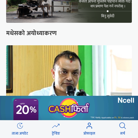
मधेसको अयोध्याकरण
‘शक्ति र सत्ताले घेराबन्दी गर्दैछ’
ताजा अपडेट
ट्रेन्डिङ
प्रोफाइल
सर्च