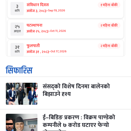
संविधान दिवस
१ महिना बाँकी
३
-
असोज ३, २०८३
Sep 19, 2026
शनि
घटस्थापना
२ महिना बाँकी
२५
-
असोज २५, २०८३
Oct 11, 2026
आइत
फूलपाती
२ महिना बाँकी
३१
-
असोज ३१ , २०८३
Oct 17, 2026
शनि
कार्तिक सङ्क्रान्ति
२ महिना बाँकी
१
सिफारिस
-
कार्तिक १, २०८३
Oct 18, 2026
आइत
संसद्को विशेष दिनमा बालेनको
महानवमी
२ महिना बाँकी
३
-
बिझाउने दृश्य
कार्तिक ३, २०८३
Oct 20, 2026
मंगल
विजयादशमी
२ महिना बाँकी
४
-
कार्तिक ४, २०८३
Oct 21, 2026
बुध
ई–बिडिङ प्रकरण : विक्रम पाण्डेको
कम्पनीले ७ करोड घटाएर फेर्‍यो
पापा‌ङ्कुशा एकादशी व्रत
२ महिना बाँकी
५