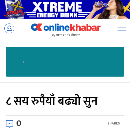
Skip
to
२५ साउन २०८३, सोमबार
content
८ सय रुपैयाँ बढ्यो सुन
0
SHARES