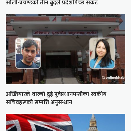
ओली-प्रचण्डको तीन बुँदेले प्रदेशपिच्छे संकट
अख्तियारले थाल्यो दुई पूर्वप्रधानमन्त्रीका स्वकीय
सचिवहरूको सम्पत्ति अनुसन्धान