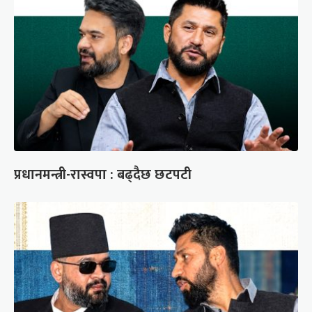
प्रधानमन्त्री-रास्वपा : बढ्दैछ छटपटी