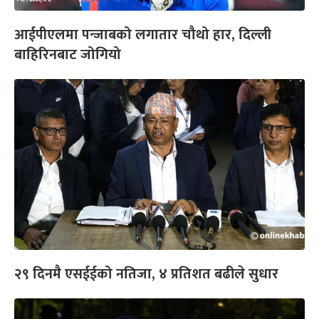
आईपीएलमा पन्जाबको लगातार चौथो हार, दिल्ली
बाहिरिनबाट जोगियो
२९ दिनमै एसईईको नतिजा, ४ प्रतिशत बढीले सुधार