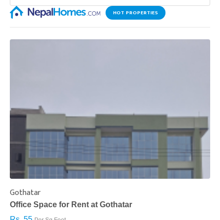
HOT PROPERTIES
Gothatar
S
Office Space for Rent at Gothatar
H
Rs. 55
R