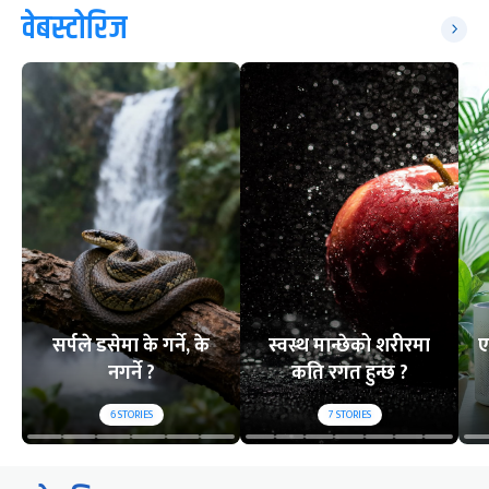
वेबस्टोरिज
सर्पले डसेमा के गर्ने, के
स्वस्थ मान्छेको शरीरमा
ए
नगर्ने ?
कति रगत हुन्छ ?
6
STORIES
7
STORIES