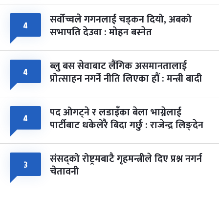
सर्वोच्चले गगनलाई चड्कन दियो, अबको
४
सभापति देउवा : मोहन बस्नेत
ब्लु बस सेवाबाट लैंगिक असमानतालाई
४
प्रोत्साहन नगर्ने नीति लिएका हौं : मन्त्री बादी
पद ओगट्ने र लडाइँका बेला भाग्नेलाई
४
पार्टीबाट धकेलेरै बिदा गर्छु : राजेन्द्र लिङ्देन
संसद्को रोष्ट्रमबाटै गृहमन्त्रीले दिए प्रश्न नगर्न
३
चेतावनी