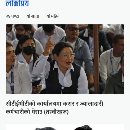
लोकप्रिय
२४ घण्टा
यो साता
यो महिना
सीटीईभीटीको कार्यालयमा करार र ज्यालादारी
कर्मचारीको घेराउ (तस्वीरहरू)