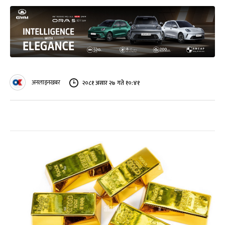
अनलाइनखबर
२०८१ असार २७ गते १०:४१