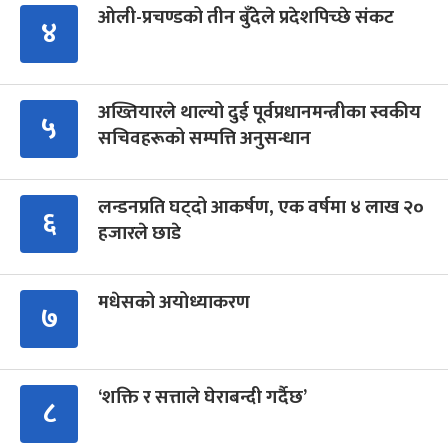
ओली-प्रचण्डको तीन बुँदेले प्रदेशपिच्छे संकट
४
अख्तियारले थाल्यो दुई पूर्वप्रधानमन्त्रीका स्वकीय
५
सचिवहरूको सम्पत्ति अनुसन्धान
लन्डनप्रति घट्दो आकर्षण, एक वर्षमा ४ लाख २०
६
हजारले छाडे
मधेसको अयोध्याकरण
७
‘शक्ति र सत्ताले घेराबन्दी गर्दैछ’
८