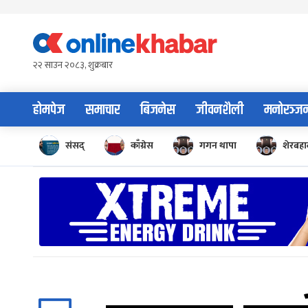
Skip
to
content
२२ साउन २०८३, शुक्रबार
होमपेज
समाचार
बिजनेस
जीवनशैली
मनोरञ्ज
संसद्
काँग्रेस
गगन थापा
शेरबहाद