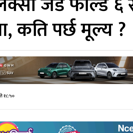
ेक्सी जेड फोल्ड ६ 
ला, कति पर्छ मूल्य ?
ते १८:५०