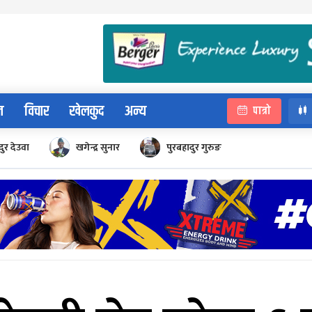
न
विचार
खेलकुद
अन्य
पात्रो
ुर देउवा
खगेन्द्र सुनार
पुरबहादुर गुरुङ