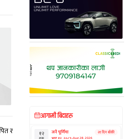
आगामी बिदाहरु
पित र
जनै पूर्णिमा
२१ दिन बाँकी
१२
-
भाद्र १२, २०८३
Aug 28, 2026
शुक्र