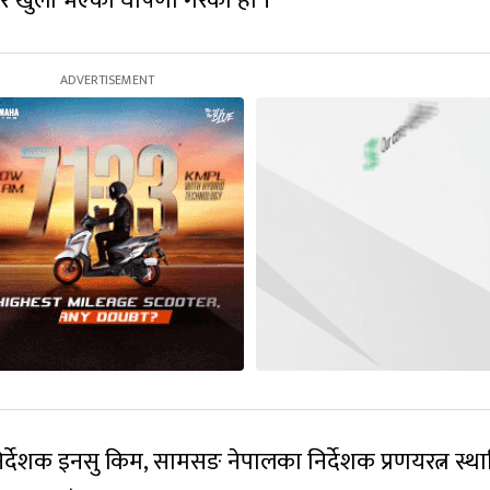
र्डर खुला भएको घोषणा गरेको हो ।
िर्देशक इनसु किम, सामसङ नेपालका निर्देशक प्रणयरत्न स्था