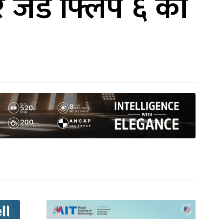
र जेड फ्लिप ६ को