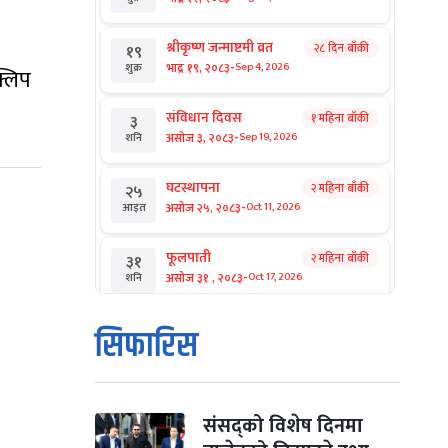
श्रीकृष्ण जन्माष्टमी व्रत
२८ दिन बाँकी
१९
-
भाद्र १९, २०८३
Sep 4, 2026
शुक्र
्लिप
संविधान दिवस
१ महिना बाँकी
३
-
असोज ३, २०८३
Sep 19, 2026
शनि
घटस्थापना
२ महिना बाँकी
२५
-
असोज २५, २०८३
Oct 11, 2026
आइत
फूलपाती
२ महिना बाँकी
३१
-
असोज ३१ , २०८३
Oct 17, 2026
शनि
कार्तिक सङ्क्रान्ति
२ महिना बाँकी
१
सिफारिस
-
कार्तिक १, २०८३
Oct 18, 2026
आइत
महानवमी
२ महिना बाँकी
३
-
कार्तिक ३, २०८३
Oct 20, 2026
मंगल
संसद्को विशेष दिनमा