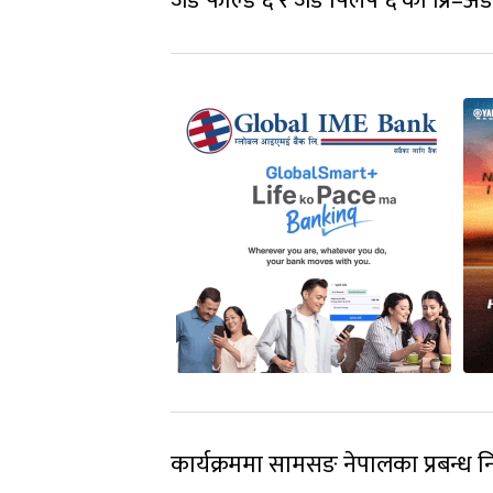
जेड फोल्ड ६ र जेड फ्लिप ६ को प्रि–अ
कार्यक्रममा सामसङ नेपालका प्रबन्ध न