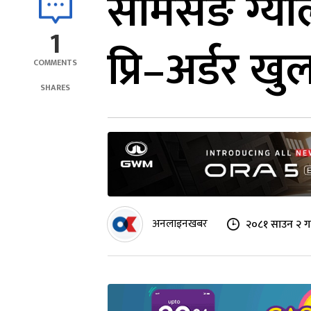
सामसङ ग्याल
1
प्रि–अर्डर खु
COMMENTS
SHARES
अनलाइनखबर
२०८१ साउन २ ग