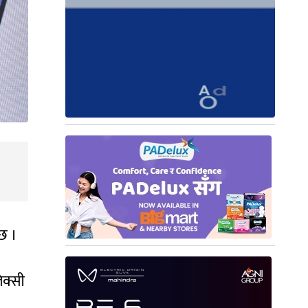
 छ ।
ेक्सी