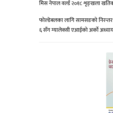
मिस नेपाल वर्ल्ड २०१८ शृङ्खला खतिव
फोल्डेबलका लागि सामसङको निरन्तर आवि
६ सँग ग्यालेक्सी एआईको अर्को अध्या