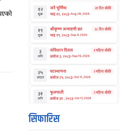
न
जनै पूर्णिमा
२१ दिन बाँकी
१२
नभएको
-
भाद्र १२, २०८३
Aug 28, 2026
शुक्र
श्रीकृष्ण जन्माष्टमी व्रत
२८ दिन बाँकी
१९
-
भाद्र १९, २०८३
Sep 4, 2026
शुक्र
संविधान दिवस
१ महिना बाँकी
३
-
असोज ३, २०८३
Sep 19, 2026
शनि
घटस्थापना
२ महिना बाँकी
२५
-
असोज २५, २०८३
Oct 11, 2026
आइत
फूलपाती
२ महिना बाँकी
३१
-
असोज ३१ , २०८३
Oct 17, 2026
शनि
कार्तिक सङ्क्रान्ति
२ महिना बाँकी
१
सिफारिस
-
कार्तिक १, २०८३
Oct 18, 2026
आइत
महानवमी
२ महिना बाँकी