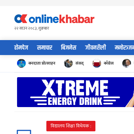
Skip
to
content
२२ साउन २०८३, शुक्रबार
होमपेज
समाचार
बिजनेस
जीवनशैली
मनोरञ्ज
करदाता प्रोत्साहन
संसद्
काँग्रेस
विद्यालय शिक्षा विधेयक :