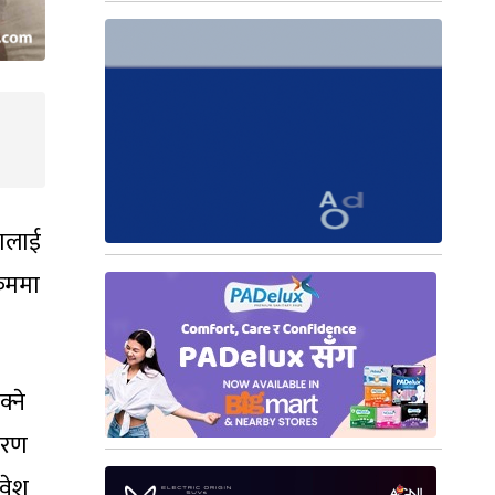
षालाई
्रममा
्ने
करण
वेश