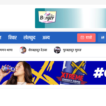
न
विचार
खेलकुद
अन्य
पात्रो
गगन थापा
शेरबहादुर देउवा
पुरबहादुर गुरुङ